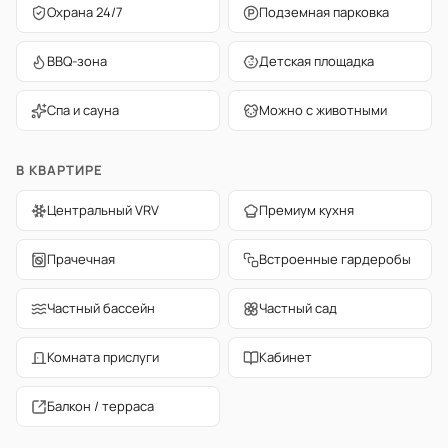
Охрана 24/7
Подземная парковка
BBQ-зона
Детская площадка
Спа и сауна
Можно с животными
В КВАРТИРЕ
Центральный VRV
Премиум кухня
Прачечная
Встроенные гардеробы
Частный бассейн
Частный сад
Комната прислуги
Кабинет
Балкон / терраса