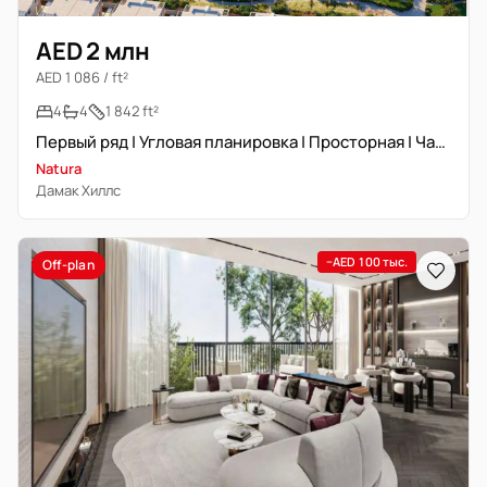
AED 2 млн
AED 1 086 / ft²
4
4
1 842 ft²
Первый ряд | Угловая планировка | Просторная | Частный сад
Natura
Дамак Хиллс
−AED 100 тыс.
Off-plan