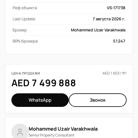
Реф объекта
VS-171738
Last Update
7 августа 2026 г.
Брокер
Mohammed Uzair Varakhwala
BRN брокера
51247
AED 1 653 / ft²
ЦЕНА ПРОДАЖИ
AED 7 499 888
WhatsApp
Звонок
Mohammed Uzair Varakhwala
Senior Property Consultant