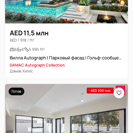
AED 11,5 млн
AED 1 918 / ft²
6
6
5 995 ft²
Вилла Autograph | Парковый фасад | Гольф-сообщество
DAMAC Autograph Collection
Дамак Хиллс
−AED 200 тыс.
Готов