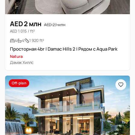
AED 2 млн
AED 2,1 млн
AED 1 015 / ft²
4
4
1 920 ft²
Просторная 4br | Damac Hills 2 | Рядом с Aqua Park
Natura
Дамак Хиллс
Off-plan