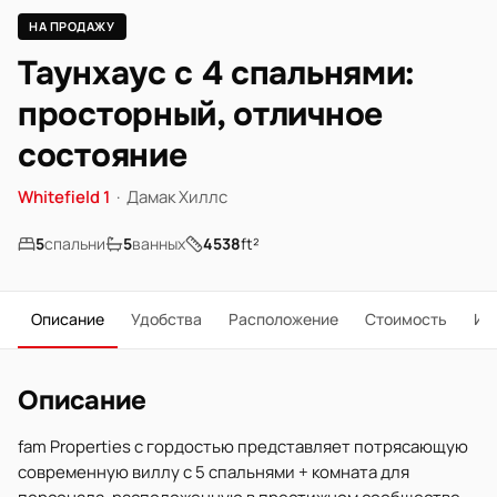
НА ПРОДАЖУ
Таунхаус с 4 спальнями:
просторный, отличное
состояние
Whitefield 1
·
Дамак Хиллс
5
спальни
5
ванных
4538
ft²
Описание
Удобства
Расположение
Стоимость
Ип
Описание
fam Properties с гордостью представляет потрясающую
современную виллу с 5 спальнями + комната для