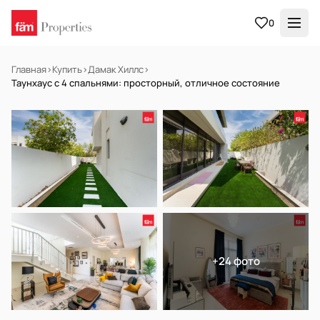
0
Главная
›
Купить
›
Дамак Хиллс
›
Таунхаус с 4 спальнями: просторный, отличное состояние
НА ПРОДАЖУ
Готов к заселению
+24 фото