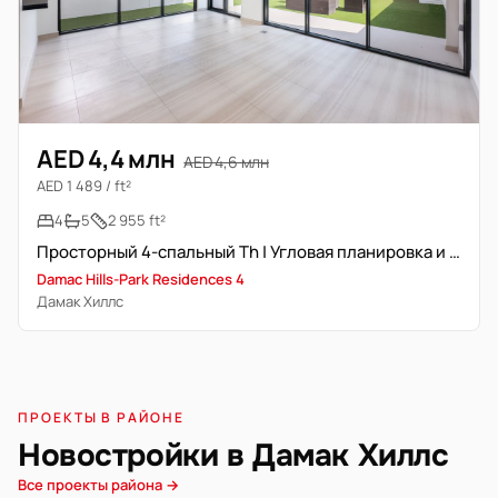
AED 4,4 млн
AED 4,6 млн
AED 1 489 / ft²
4
5
2 955 ft²
Просторный 4-спальный Th | Угловая планировка и зелёный сад
Damac Hills-Park Residences 4
Дамак Хиллс
ПРОЕКТЫ В РАЙОНЕ
Новостройки в Дамак Хиллс
Все проекты района →