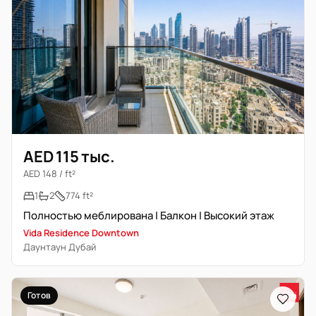
AED 115 тыс.
AED 148 / ft²
1
2
774 ft²
Полностью меблирована | Балкон | Высокий этаж
Vida Residence Downtown
Даунтаун Дубай
Готов