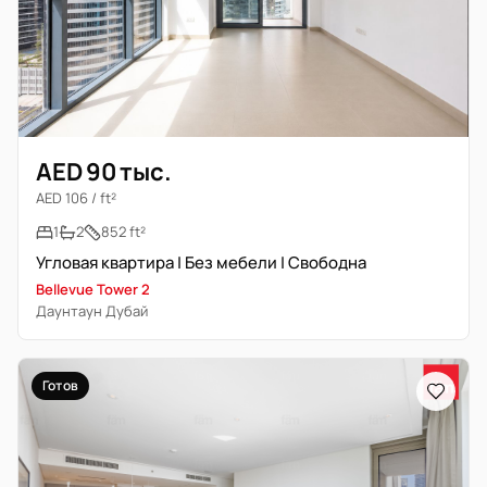
AED 90 тыс.
AED 106 / ft²
1
2
852 ft²
Угловая квартира | Без мебели | Свободна
Bellevue Tower 2
Даунтаун Дубай
Готов