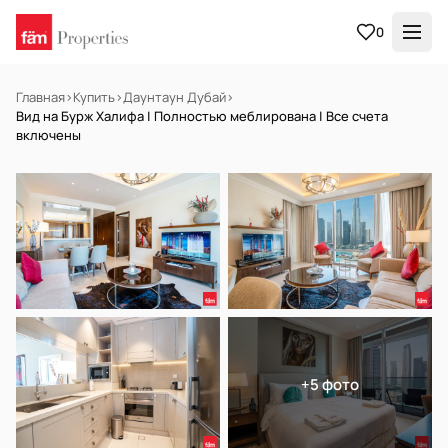
0
Главная
›
Купить
›
Даунтаун Дубай
›
Вид на Бурж Халифа | Полностью меблирована | Все счета
включены
В АРЕНДУ
Готов к заселению
+5 фото