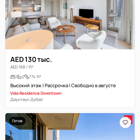
AED 130 тыс.
AED 168 / ft²
1
2
774 ft²
Высокий этаж | Рассрочка | Свободно в августе
Vida Residence Downtown
Даунтаун Дубай
Готов