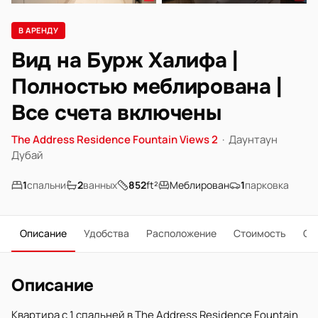
В АРЕНДУ
Вид на Бурж Халифа |
Полностью меблирована |
Все счета включены
The Address Residence Fountain Views 2
·
Даунтаун
Дубай
1
спальни
2
ванных
852
ft²
Меблирован
1
парковка
Описание
Удобства
Расположение
Стоимость
О 
Описание
Квартира с 1 спальней в The Address Residence Fountain