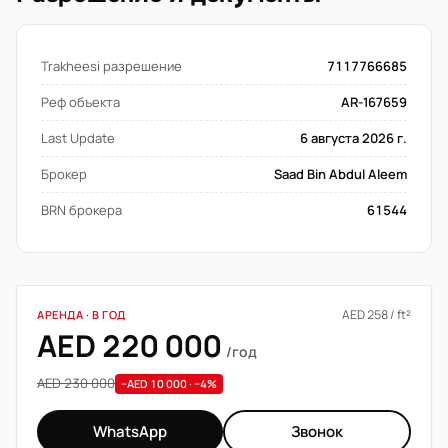
Trakheesi разрешение
7117766685
Реф объекта
AR-167659
Last Update
6 августа 2026 г.
Брокер
Saad Bin Abdul Aleem
BRN брокера
61544
AED 258 / ft²
АРЕНДА · В ГОД
AED 220 000
/год
AED 230 000
−AED 10 000 · −4%
WhatsApp
Звонок