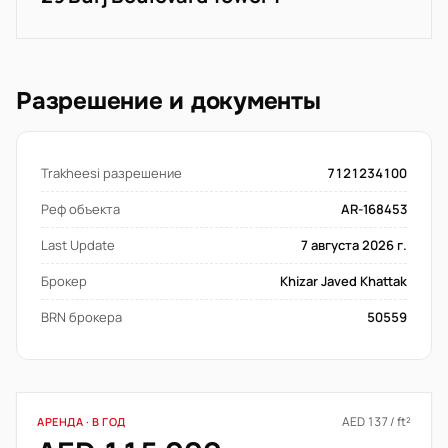
Разрешение и документы
Trakheesi разрешение
7121234100
Реф объекта
AR-168453
Last Update
7 августа 2026 г.
Брокер
Khizar Javed Khattak
BRN брокера
50559
AED 137 / ft²
АРЕНДА · В ГОД