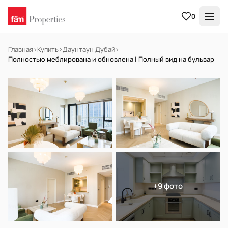
0
Главная
›
Купить
›
Даунтаун Дубай
›
Полностью меблирована и обновлена | Полный вид на бульвар
В АРЕНДУ
Готов к заселению
+9 фото