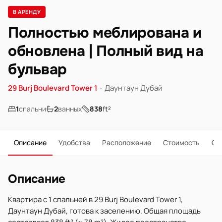
В АРЕНДУ
Полностью меблирована и
обновлена | Полный вид на
бульвар
29 Burj Boulevard Tower 1
·
Даунтаун Дубай
1
спальни
2
ванных
838
ft²
Описание
Удобства
Расположение
Стоимость
О 
Описание
Квартира с 1 спальней в 29 Burj Boulevard Tower 1,
Даунтаун Дубай, готова к заселению. Общая площадь