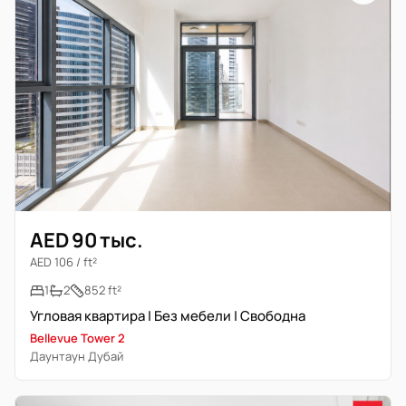
AED 90 тыс.
AED 106 / ft²
1
2
852 ft²
Угловая квартира | Без мебели | Свободна
Bellevue Tower 2
Даунтаун Дубай