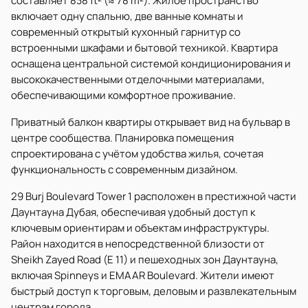
составляет 838 ft² (≈ 78 m²). Жилое пространство
включает одну спальню, две ванные комнаты и
современный открытый кухонный гарнитур со
встроенными шкафами и бытовой техникой. Квартира
оснащена центральной системой кондиционирования и
высококачественными отделочными материалами,
обеспечивающими комфортное проживание.
Приватный балкон квартиры открывает вид на бульвар в
центре сообщества. Планировка помещения
спроектирована с учётом удобства жилья, сочетая
функциональность с современным дизайном.
29 Burj Boulevard Tower 1 расположен в престижной части
Даунтауна Дубая, обеспечивая удобный доступ к
ключевым ориентирам и объектам инфраструктуры.
Район находится в непосредственной близости от
Sheikh Zayed Road (E 11) и пешеходных зон Даунтауна,
включая Spinneys и EMAAR Boulevard. Жители имеют
быстрый доступ к торговым, деловым и развлекательным
центрам города.