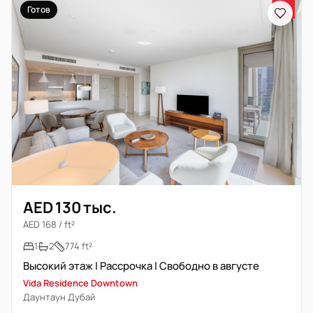
Готов
AED 130 тыс.
AED 168 / ft²
1
2
774 ft²
Высокий этаж | Рассрочка | Свободно в августе
Vida Residence Downtown
Даунтаун Дубай