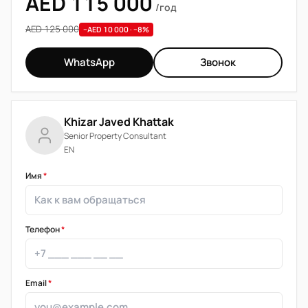
AED 115 000
/год
AED 125 000
−AED 10 000 · −8%
WhatsApp
Звонок
Khizar Javed Khattak
Senior Property Consultant
EN
Имя
*
Телефон
*
Email
*