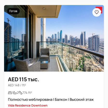
Готов
AED 115 тыс.
AED 148 / ft²
1
2
774 ft²
Полностью меблирована | Балкон | Высокий этаж
Vida Residence Downtown