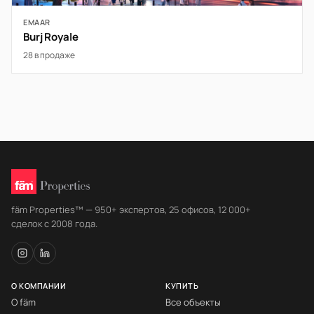
EMAAR
Burj Royale
28 в продаже
fäm Properties™ — 950+ экспертов, 25 офисов, 12 000+
сделок с 2008 года.
О КОМПАНИИ
КУПИТЬ
О fäm
Все объекты