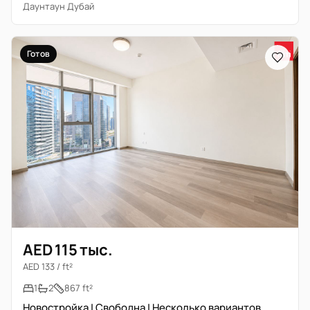
Даунтаун Дубай
Готов
AED 115 тыс.
AED 133 / ft²
1
2
867 ft²
Новостройка | Свободна | Несколько вариантов