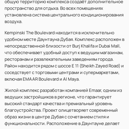
общую территорию комплекса создаёт дополнительное
пространство для отдыха. Во всех помещениях
установлена система центрального кондиционирования
воздуха.
Kempinski The Boulevard находится в исключительно
удобном месте Даунтауна Дубая. Комплекс расположен в
непосредственной близости от Burj Khalifa и Dubai Mall,
что обеспечивает удобный доступ к ведущим магазинам,
ресторанам и развлекательным заведениям города.
Район находится рядом с шоссе E 11 (Sheikh Zayed Road) и
соседствует с торговыми центрами и супермаркетами,
включая EMAAR Boulevard и Al Maya.
Жилой комплекс разработан компанией Emaar, одним из
ведущих застройщиков в регионе, что гарантирует
высокий стандарт качества и премиальный уровень
благоустройства. Проект олицетворяет современный
образ жизни в центре Дубая с сочетанием стиля и
функциональности. Расположение в Даунтауне делает