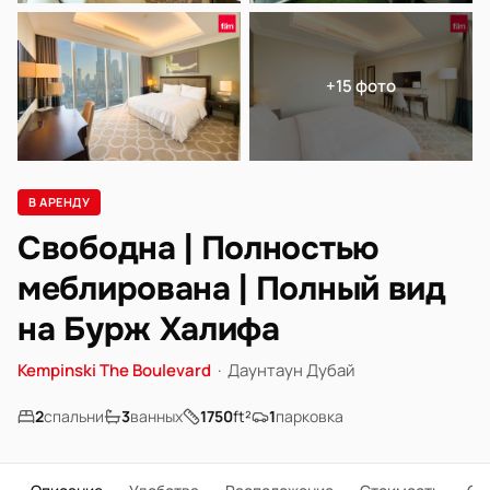
+15 фото
В АРЕНДУ
Свободна | Полностью
меблирована | Полный вид
на Бурж Халифа
Kempinski The Boulevard
·
Даунтаун Дубай
2
спальни
3
ванных
1750
ft²
1
парковка