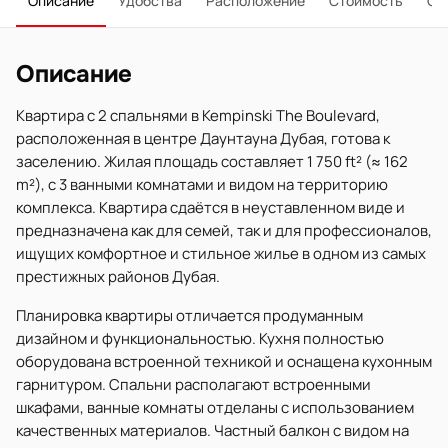
Описание
Удобства
Расположение
Стоимость
О 
Описание
Квартира с 2 спальнями в Kempinski The Boulevard,
расположенная в центре Даунтауна Дубая, готова к
заселению. Жилая площадь составляет 1 750 ft² (≈ 162
m²), с 3 ванными комнатами и видом на территорию
комплекса. Квартира сдаётся в неуставленном виде и
предназначена как для семей, так и для профессионалов,
ищущих комфортное и стильное жилье в одном из самых
престижных районов Дубая.
Планировка квартиры отличается продуманным
дизайном и функциональностью. Кухня полностью
оборудована встроенной техникой и оснащена кухонным
гарнитуром. Спальни располагают встроенными
шкафами, ванные комнаты отделаны с использованием
качественных материалов. Частный балкон с видом на