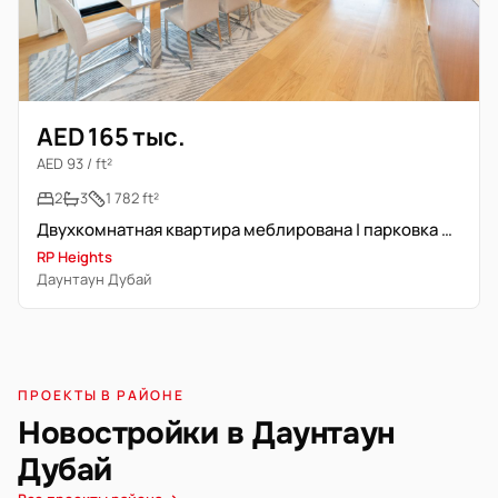
AED 165 тыс.
AED 93 / ft²
2
3
1 782 ft²
Двухкомнатная квартира меблирована | парковка не включена
RP Heights
Даунтаун Дубай
ПРОЕКТЫ В РАЙОНЕ
Новостройки в Даунтаун
Дубай