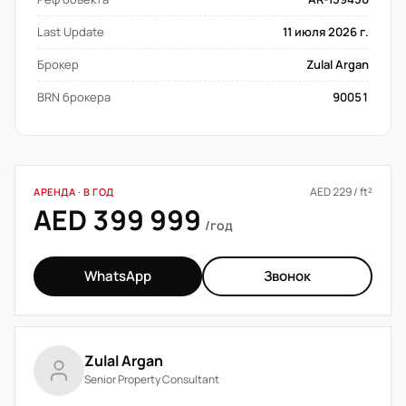
Last Update
11 июля 2026 г.
Брокер
Zulal Argan
BRN брокера
90051
AED 229 / ft²
АРЕНДА · В ГОД
AED 399 999
/год
WhatsApp
Звонок
Zulal Argan
Senior Property Consultant