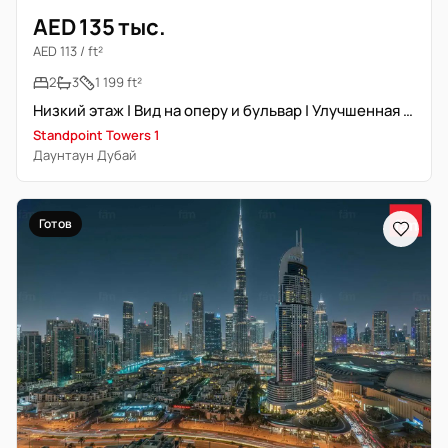
AED 135 тыс.
AED 113 / ft²
2
3
1 199 ft²
Низкий этаж | Вид на оперу и бульвар | Улучшенная отделка
Standpoint Towers 1
Даунтаун Дубай
Готов