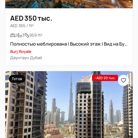
AED 350 тыс.
AED 365 / ft²
2
3
959 ft²
Полностью меблирована | Высокий этаж | Вид на Бурж Халифа
Burj Royale
Даунтаун Дубай
−AED 20 тыс.
Готов