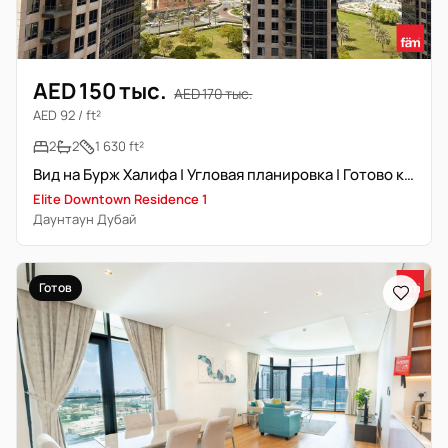
AED 150 тыс.
AED 170 тыс.
AED 92 / ft²
2
2
1 630 ft²
Вид на Бурж Халифа | Угловая планировка | Готово к заселению
Elite Downtown Residence 1
Даунтаун Дубай
Готов