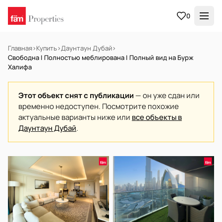
0
Главная
›
Купить
›
Даунтаун Дубай
›
Свободна | Полностью меблирована | Полный вид на Бурж
Халифа
Этот объект снят с публикации
— он уже сдан или
временно недоступен. Посмотрите похожие
актуальные варианты ниже или
все объекты в
Даунтаун Дубай
.
В АРЕНДУ
Готов к заселению