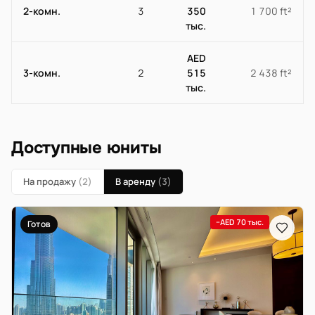
2-комн.
3
350
1 700 ft²
тыс.
AED
3-комн.
2
515
2 438 ft²
тыс.
Доступные юниты
На продажу
(2)
В аренду
(3)
−AED 70 тыс.
Готов