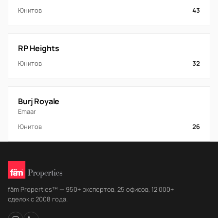
Юнитов
43
RP Heights
Юнитов
32
Burj Royale
Emaar
Юнитов
26
fäm Properties™ — 950+ экспертов, 25 офисов, 12 000+
сделок с 2008 года.