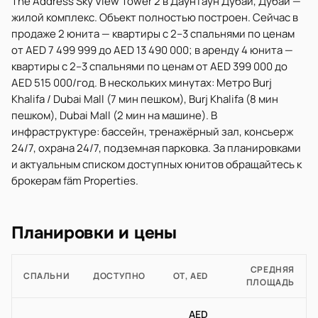
The Address Sky View Tower 2 в Даунтаун Дубай, Дубай —
жилой комплекс. Объект полностью построен. Сейчас в
продаже 2 юнита — квартиры с 2–3 спальнями по ценам
от AED 7 499 999 до AED 13 490 000; в аренду 4 юнита —
квартиры с 2–3 спальнями по ценам от AED 399 000 до
AED 515 000/год. В нескольких минутах: Метро Burj
Khalifa / Dubai Mall (7 мин пешком), Burj Khalifa (8 мин
пешком), Dubai Mall (2 мин на машине). В
инфраструктуре: бассейн, тренажёрный зал, консьерж
24/7, охрана 24/7, подземная парковка. За планировками
и актуальным списком доступных юнитов обращайтесь к
брокерам fäm Properties.
Планировки и цены
СРЕДНЯЯ
СПАЛЬНИ
ДОСТУПНО
ОТ, AED
ПЛОЩАДЬ
AED