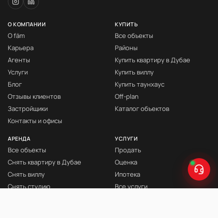
О КОМПАНИИ
КУПИТЬ
О fäm
Все объекты
Карьера
Районы
Агенты
Купить квартиру в Дубае
Услуги
Купить виллу
Блог
Купить таунхаус
Отзывы клиентов
Off-plan
Застройщики
Каталог объектов
Контакты и офисы
АРЕНДА
УСЛУГИ
Все объекты
Продать
Снять квартиру в Дубае
Оценка
Снять виллу
Ипотека
Снять студию
Все услуги
Снять с мебелью
Книга Инвестора