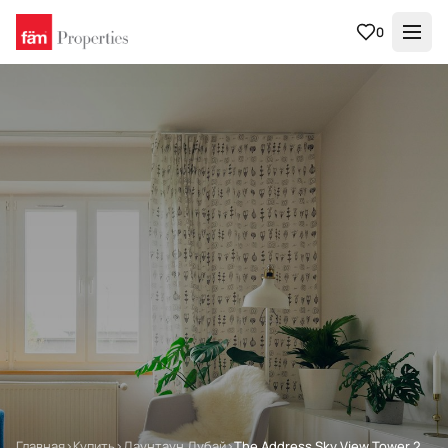
0
Главная
›
Купить
›
Даунтаун Дубай
›
The Address Sky View Tower 2