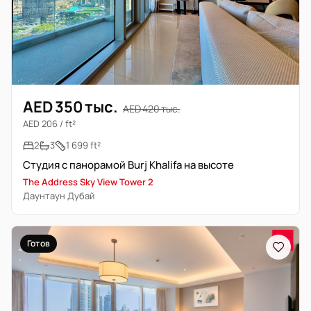
AED 350 тыс.
AED 420 тыс.
AED 206 / ft²
2
3
1 699 ft²
Студия с панорамой Burj Khalifa на высоте
The Address Sky View Tower 2
Даунтаун Дубай
Готов