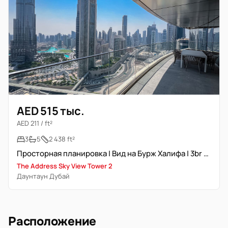
AED 515 тыс.
AED 211 / ft²
3
5
2 438 ft²
Просторная планировка | Вид на Бурж Халифа | 3br Plus M
The Address Sky View Tower 2
Даунтаун Дубай
Расположение