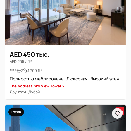
AED 450 тыс.
AED 265 / ft²
2
2
1 700 ft²
Полностью меблирована | Люксовая | Высокий этаж
The Address Sky View Tower 2
Даунтаун Дубай
Готов