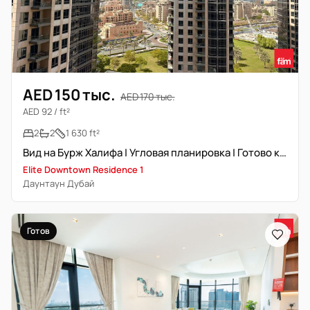
AED 150 тыс.
AED 170 тыс.
AED 92 / ft²
2
2
1 630 ft²
Вид на Бурж Халифа | Угловая планировка | Готово к заселению
Elite Downtown Residence 1
Даунтаун Дубай
Готов