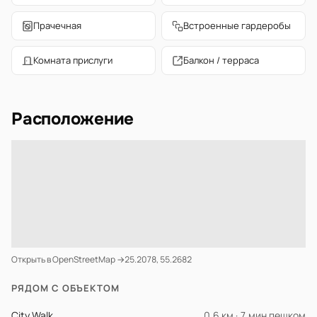
Прачечная
Встроенные гардеробы
Комната прислуги
Балкон / терраса
Расположение
Открыть в OpenStreetMap →
25.2078, 55.2682
РЯДОМ С ОБЪЕКТОМ
City Walk
0.6 км · 7 мин пешком