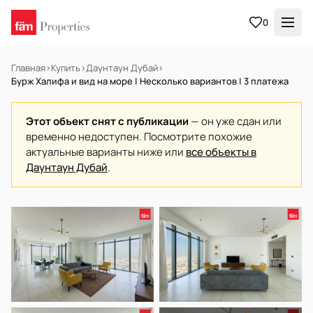
0
Главная
›
Купить
›
Даунтаун Дубай
›
Бурж Халифа и вид на море | Несколько вариантов | 3 платежа
Этот объект снят с публикации
— он уже сдан или
временно недоступен. Посмотрите похожие
актуальные варианты ниже или
все объекты в
Даунтаун Дубай
.
В АРЕНДУ
Готов к заселению