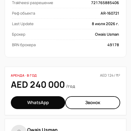
Trakheesi разрешение
721765885406
Реф объекта
AR-160721
Last Update
8 июля 2026 г.
Брокер
Owais Usman
BRN брокера
49178
AED 124 / ft²
АРЕНДА · В ГОД
AED 240 000
/год
WhatsApp
Звонок
Owais Usman