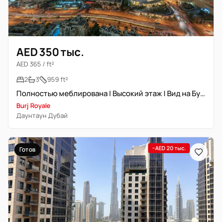
AED 350 тыс.
AED 365 / ft²
2
3
959 ft²
Полностью меблирована | Высокий этаж | Вид на Бурж Халифа
Burj Royale
Даунтаун Дубай
−AED 20 тыс.
Готов