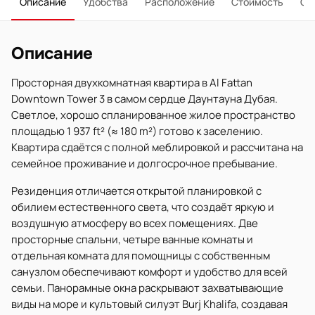
Описание
Удобства
Расположение
Стоимость
О 
Описание
Просторная двухкомнатная квартира в Al Fattan
Downtown Tower 3 в самом сердце Даунтауна Дубая.
Светлое, хорошо спланированное жилое пространство
площадью 1 937 ft² (≈ 180 m²) готово к заселению.
Квартира сдаётся с полной меблировкой и рассчитана на
семейное проживание и долгосрочное пребывание.
Резиденция отличается открытой планировкой с
обилием естественного света, что создаёт яркую и
воздушную атмосферу во всех помещениях. Две
просторные спальни, четыре ванные комнаты и
отдельная комната для помощницы с собственным
санузлом обеспечивают комфорт и удобство для всей
семьи. Панорамные окна раскрывают захватывающие
виды на море и культовый силуэт Burj Khalifa, создавая