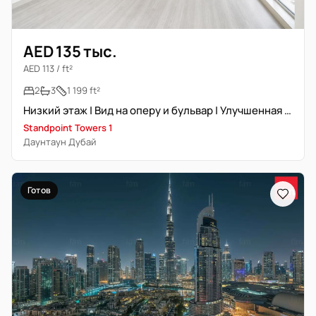
AED 135 тыс.
AED 113 / ft²
2
3
1 199 ft²
Низкий этаж | Вид на оперу и бульвар | Улучшенная отделка
Standpoint Towers 1
Даунтаун Дубай
Готов