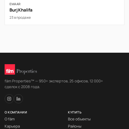
EMAAR
Burj Khalifa
23 в продаже
fäm Properties™ — 950+ экспертов, 25 офисов, 12 000+
сделок с 2008 года.
О КОМПАНИИ
КУПИТЬ
О fäm
Все объекты
Карьера
Районы