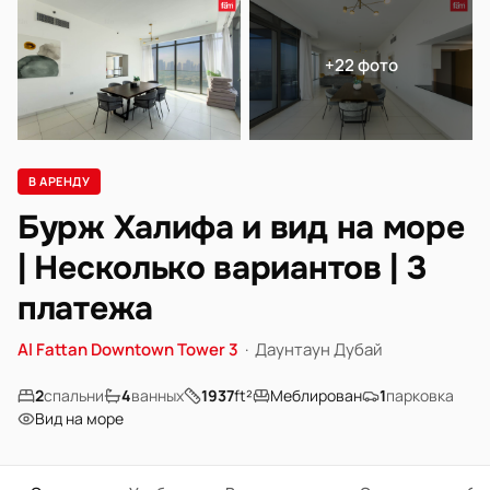
+22 фото
В АРЕНДУ
Бурж Халифа и вид на море
| Несколько вариантов | 3
платежа
Al Fattan Downtown Tower 3
·
Даунтаун Дубай
2
спальни
4
ванных
1937
ft²
Меблирован
1
парковка
Вид на море