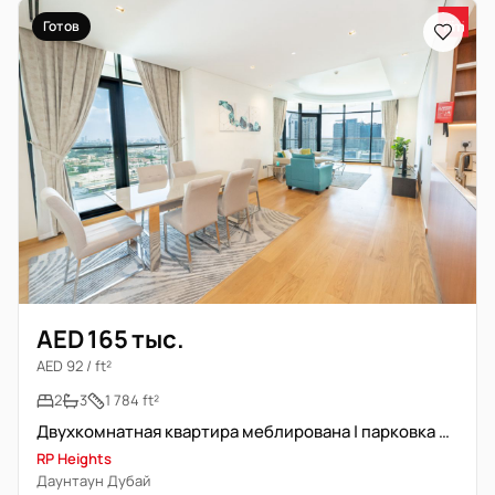
Готов
AED 165 тыс.
AED 92 / ft²
2
3
1 784 ft²
Двухкомнатная квартира меблирована | парковка не включена
RP Heights
Даунтаун Дубай