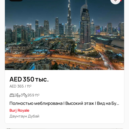
AED 350 тыс.
AED 365 / ft²
2
3
959 ft²
Полностью меблирована | Высокий этаж | Вид на Бурж Халифа
Burj Royale
Даунтаун Дубай