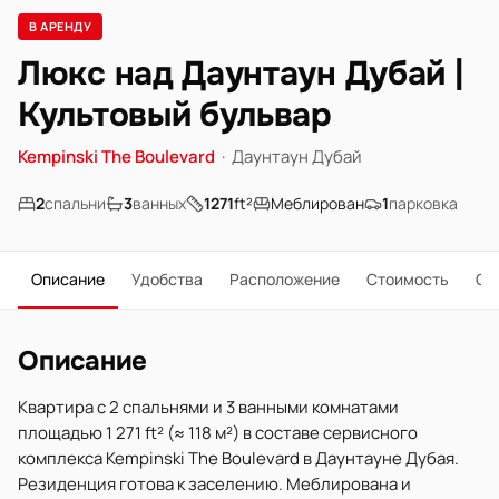
В АРЕНДУ
Люкс над Даунтаун Дубай |
Культовый бульвар
Kempinski The Boulevard
·
Даунтаун Дубай
2
спальни
3
ванных
1271
ft²
Меблирован
1
парковка
Описание
Удобства
Расположение
Стоимость
О 
Описание
Квартира с 2 спальнями и 3 ванными комнатами
площадью 1 271 ft² (≈ 118 м²) в составе сервисного
комплекса Kempinski The Boulevard в Даунтауне Дубая.
Резиденция готова к заселению. Меблирована и