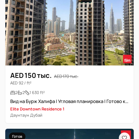
AED 150 тыс.
AED 170 тыс.
AED 92 / ft²
2
2
1 630 ft²
Вид на Бурж Халифа | Угловая планировка | Готово к заселению
Elite Downtown Residence 1
Даунтаун Дубай
Готов