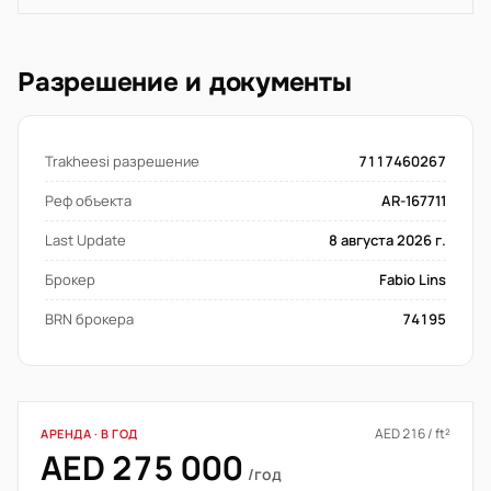
Разрешение и документы
Trakheesi разрешение
7117460267
Реф объекта
AR-167711
Last Update
8 августа 2026 г.
Брокер
Fabio Lins
BRN брокера
74195
AED 216 / ft²
АРЕНДА · В ГОД
AED 275 000
/год