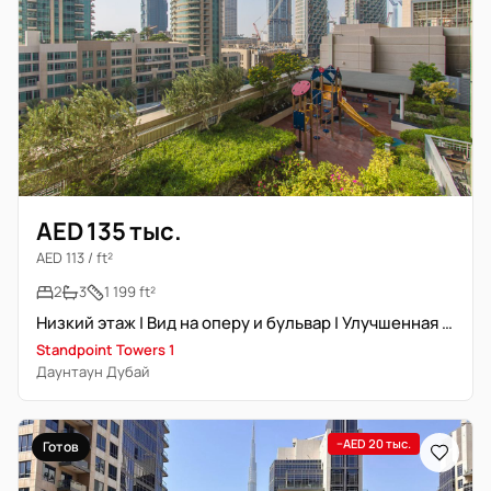
AED 135 тыс.
AED 113 / ft²
2
3
1 199 ft²
Низкий этаж | Вид на оперу и бульвар | Улучшенная отделка
Standpoint Towers 1
Даунтаун Дубай
−AED 20 тыс.
Готов