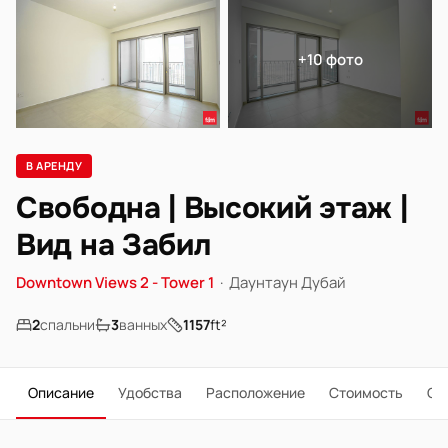
+10 фото
В АРЕНДУ
Свободна | Высокий этаж |
Вид на Забил
Downtown Views 2 - Tower 1
·
Даунтаун Дубай
2
спальни
3
ванных
1157
ft²
Описание
Удобства
Расположение
Стоимость
О 