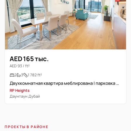
AED 165 тыс.
AED 93 / ft²
2
3
1 782 ft²
Двухкомнатная квартира меблирована | парковка не включена
RP Heights
Даунтаун Дубай
ПРОЕКТЫ В РАЙОНЕ