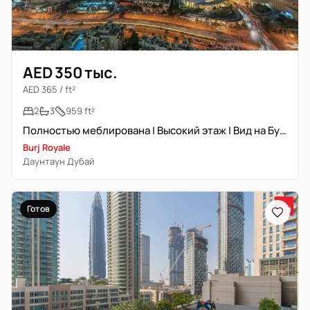
AED 350 тыс.
AED 365 / ft²
2
3
959 ft²
Полностью меблирована | Высокий этаж | Вид на Бурж Халифа
Burj Royale
Даунтаун Дубай
Готов