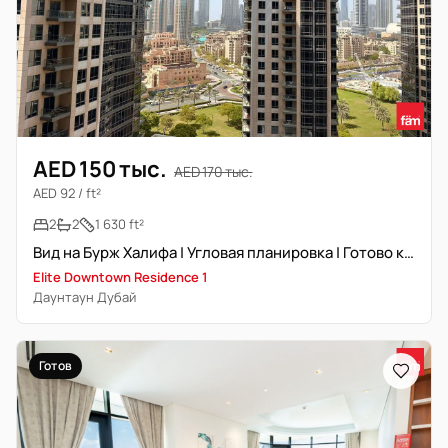
AED 150 тыс.
AED 170 тыс.
AED 92 / ft²
2
2
1 630 ft²
Вид на Бурж Халифа | Угловая планировка | Готово к заселению
Elite Downtown Residence 1
Даунтаун Дубай
Готов