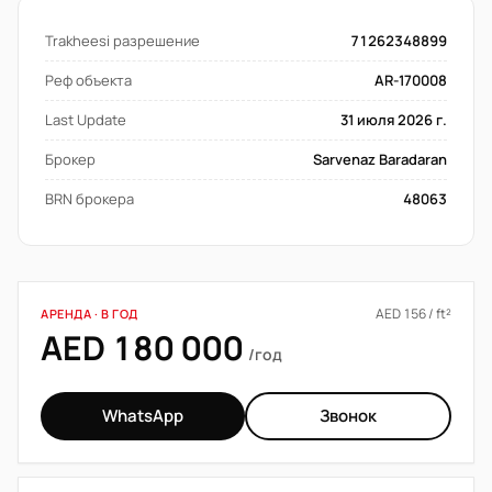
Trakheesi разрешение
71262348899
Реф объекта
AR-170008
Last Update
31 июля 2026 г.
Брокер
Sarvenaz Baradaran
BRN брокера
48063
AED 156 / ft²
АРЕНДА · В ГОД
AED 180 000
/год
WhatsApp
Звонок