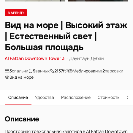
В АРЕНДУ
Вид на море | Высокий этаж
| Естественный свет |
Большая площадь
Al Fattan Downtown Tower 3
·
Даунтаун Дубай
3
спальни
5
ванных
2137
ft²
Меблирован
2
парковки
Вид на море
Описание
Удобства
Расположение
Стоимость
О 
Описание
Просторная трёхспальная квартира в Al Fattan Downtown