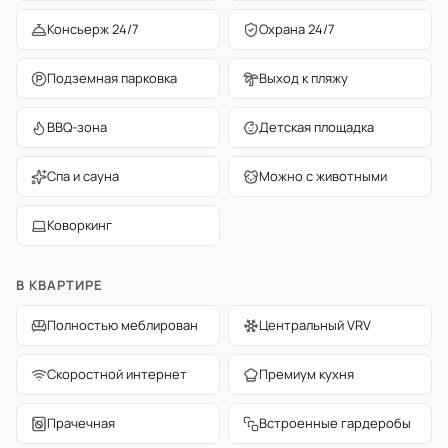
Консьерж 24/7
Охрана 24/7
Подземная парковка
Выход к пляжу
BBQ-зона
Детская площадка
Спа и сауна
Можно с животными
Коворкинг
В КВАРТИРЕ
Полностью меблирован
Центральный VRV
Скоростной интернет
Премиум кухня
Прачечная
Встроенные гардеробы