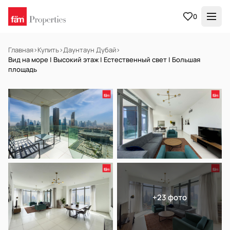
0
Главная
›
Купить
›
Даунтаун Дубай
›
Вид на море | Высокий этаж | Естественный свет | Большая
площадь
В АРЕНДУ
Готов к заселению
+23 фото