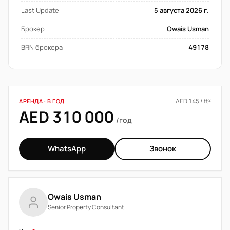
Last Update
5 августа 2026 г.
Брокер
Owais Usman
BRN брокера
49178
AED 145 / ft²
АРЕНДА · В ГОД
AED 310 000
/год
WhatsApp
Звонок
Owais Usman
Senior Property Consultant