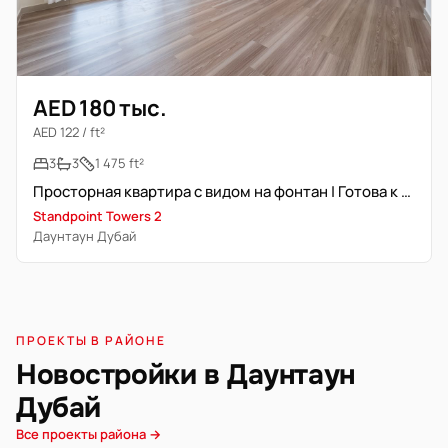
AED 180 тыс.
AED 122 / ft²
3
3
1 475 ft²
Просторная квартира с видом на фонтан | Готова к заселению
Standpoint Towers 2
Даунтаун Дубай
ПРОЕКТЫ В РАЙОНЕ
Новостройки в Даунтаун
Дубай
Все проекты района →