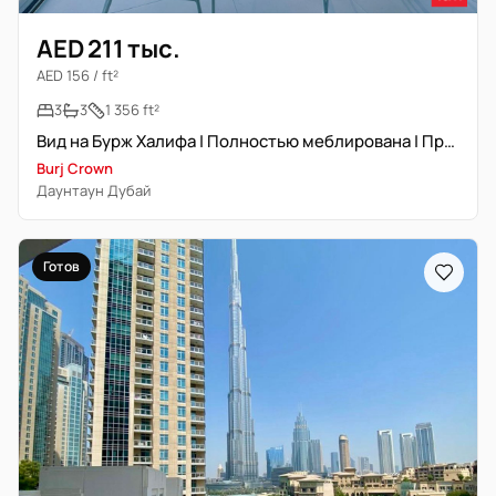
AED 211 тыс.
AED 156 / ft²
3
3
1 356 ft²
Вид на Бурж Халифа | Полностью меблирована | Премиальная локация
Burj Crown
Даунтаун Дубай
Готов