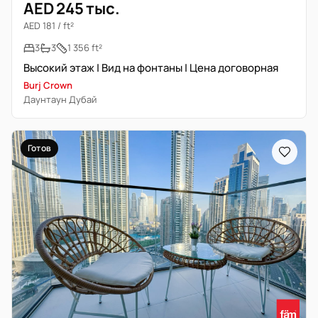
AED 245 тыс.
AED 181 / ft²
3
3
1 356 ft²
Высокий этаж | Вид на фонтаны | Цена договорная
Burj Crown
Даунтаун Дубай
Готов