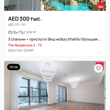
AED 300 тыс.
AED 115 / ft²
3
5
2 599 ft²
3 спальни + прислуга | Вид на Burj Khalifa | Большая площадь
The Residences 2 - T2
Даунтаун Дубай
Готов