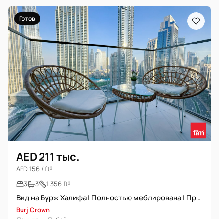
Готов
AED 211 тыс.
AED 156 / ft²
3
3
1 356 ft²
Вид на Бурж Халифа | Полностью меблирована | Премиальная локация
Burj Crown