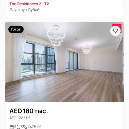
The Residences 2 - T2
Даунтаун Дубай
Готов
AED 180 тыс.
AED 122 / ft²
3
3
1 475 ft²