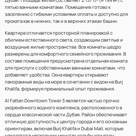
Дубай. Площадь жилья составляет 2 137 ft² (≈ 199 м²) с
пятью ванными комнатами. Помещение готово к
заселению с гибкими условиями оплаты и доступно для
проката как в нижних, так и в верхних этажах башни.
Квартира отличается просторной планировкой с
обилием естественного света, создающим светлые и
воздушные жилые пространства. Все комнаты щедро
размерены для комфортного семейного проживания. В
составе помещения предусмотрена отдельная комната
для прислуги с собственными ванными комнатами, что
добавляет удобства. Окна квартиры открывают
панорамные виды на море в сочетании с видом на Burj
Khalifa, формируя премиальный опыт проживания.
Al Fattan Downtown Tower 3 является частью прочно
укоренённого водного комплекса, расположенного в
сердце классической части Дубая. Район обеспечивает
отличную доступность к центру города и его основным
ориентирам, включая Burj Khalifa и Dubai Mall, которые
находятся в нескольких минутах ходьбы или езды.