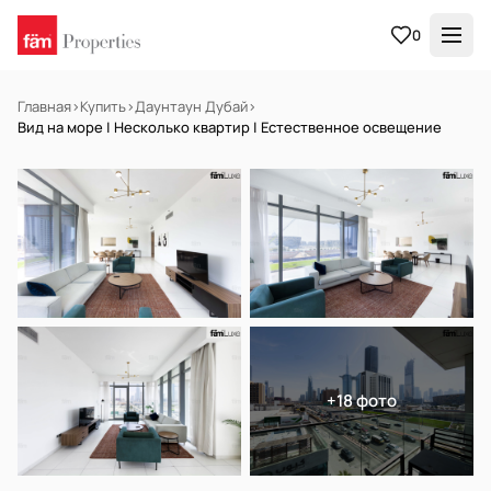
0
Главная
›
Купить
›
Даунтаун Дубай
›
Вид на море | Несколько квартир | Естественное освещение
В АРЕНДУ
Готов к заселению
+18 фото