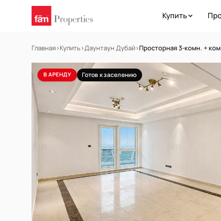
Купить
Про
Главная
›
Купить
›
Даунтаун Дубай
›
Просторная 3-комн. + ко
В АРЕНДУ
Готов к заселению