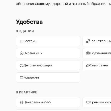
обеспечивающему здоровый и активный образ жизни
Удобства
В ЗДАНИИ
Бассейн
Тренажёрный
Охрана 24/7
Подземная п
Детская площадка
Спа и сауна
Коворкинг
В КВАРТИРЕ
Центральный VRV
Премиум кух