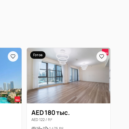
Готов
AED 180 тыс.
AED 122 / ft²
3
3
1 475 ft²