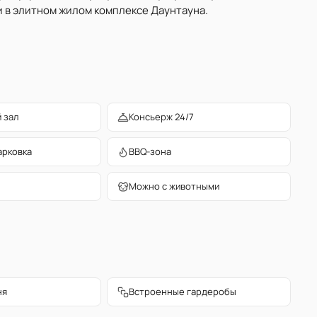
 в элитном жилом комплексе Даунтауна.
 зал
Консьерж 24/7
арковка
BBQ-зона
Можно с животными
ня
Встроенные гардеробы