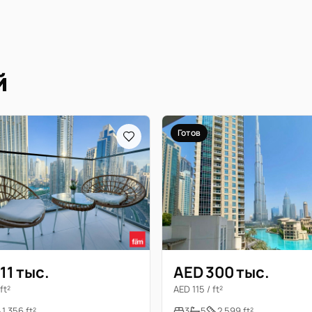
й
Готов
11 тыс.
AED 300 тыс.
ft²
AED 115 / ft²
1 356 ft²
3
5
2 599 ft²