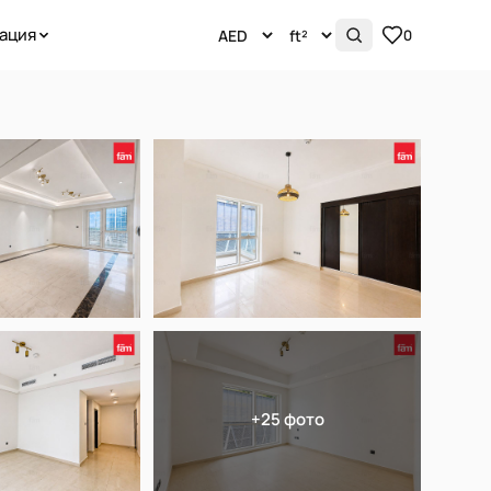
ация
0
+25 фото