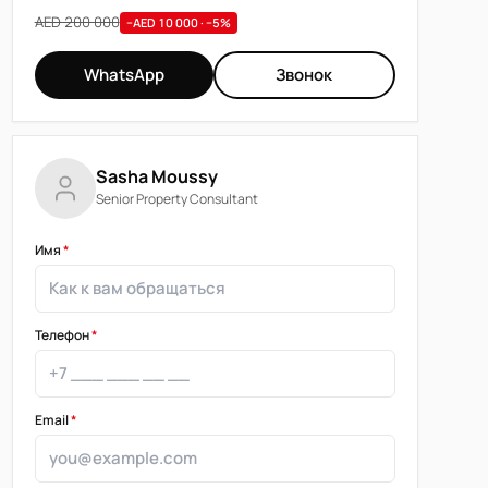
AED 200 000
−AED 10 000 · −5%
WhatsApp
Звонок
Sasha Moussy
Senior Property Consultant
Имя
*
Телефон
*
Email
*