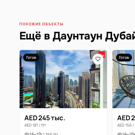
ПОХОЖИЕ ОБЪЕКТЫ
Ещё в Даунтаун Дуба
Готов
Готов
AED 245 тыс.
AED 2
AED 181 / ft²
AED 156 / 
3
3
1 356 ft²
3
3