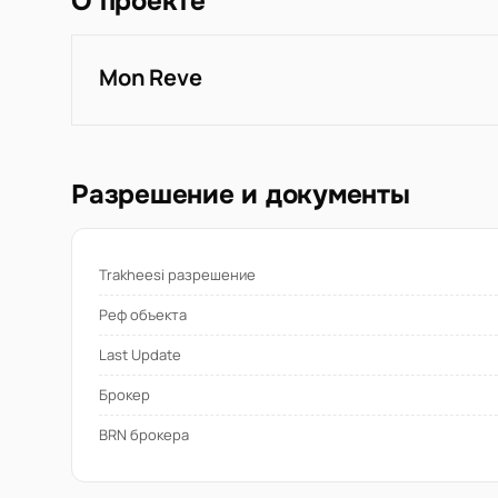
О проекте
Mon Reve
Разрешение и документы
Trakheesi разрешение
Реф объекта
Last Update
Брокер
BRN брокера