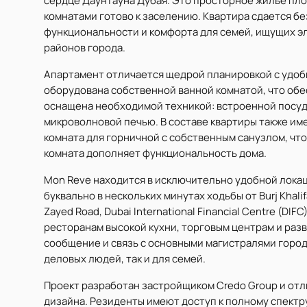
сердце Даунтауна Дубая. Это просторное жилье площ
комнатами готово к заселению. Квартира сдается б
функциональности и комфорта для семей, ищущих э
районов города.
Апартамент отличается щедрой планировкой с удоб
оборудована собственной ванной комнатой, что обе
оснащена необходимой техникой: встроенной посуд
микроволновой печью. В составе квартиры также им
комната для горничной с собственным санузлом, чт
комната дополняет функциональность дома.
Mon Reve находится в исключительно удобной локаци
буквально в нескольких минутах ходьбы от Burj Khal
Zayed Road, Dubai International Financial Centre (D
ресторанам высокой кухни, торговым центрам и ра
сообщение и связь с основными магистралями горо
деловых людей, так и для семей.
Проект разработан застройщиком Credo Group и отл
дизайна. Резиденты имеют доступ к полному спектр