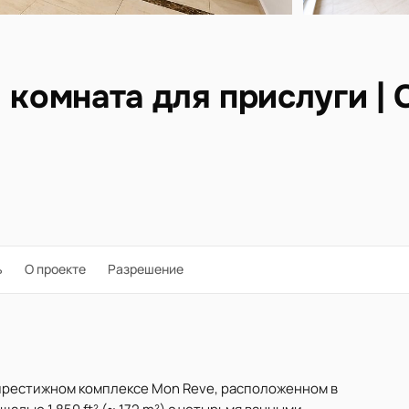
 комната для прислуги | 
ь
О проекте
Разрешение
 престижном комплексе Mon Reve, расположенном в