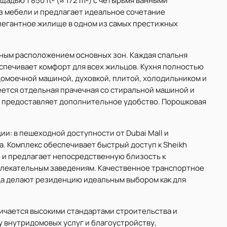
адью 1 850 ft² (≈ 172 m²) с четырьмя ванными
ез мебели и предлагает идеальное сочетание
легантное жилище в одном из самых престижных
ным расположением основных зон. Каждая спальня
спечивает комфорт для всех жильцов. Кухня полностью
омоечной машиной, духовкой, плитой, холодильником и
еется отдельная прачечная со стиральной машиной и
о предоставляет дополнительное удобство. Порошковая
и: в пешеходной доступности от Dubai Mall и
ifa. Комплекс обеспечивает быстрый доступ к Sheikh
IFC) и предлагает непосредственную близость к
звлекательным заведениям. Качественное транспортное
да делают резиденцию идеальным выбором как для
ичается высокими стандартами строительства и
у внутридомовых услуг и благоустройству,