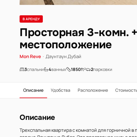
В АРЕНДУ
Просторная 3-комн. +
местоположение
Mon Reve
·
Даунтаун Дубай
3
спальни
4
ванных
1850
ft²
2
парковки
Описание
Удобства
Расположение
Стоимост
Описание
Трехспальная квартира с комнатой для горничной в