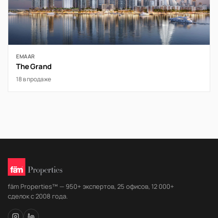
EMAAR
The Grand
18 в продаже
fäm Properties™ — 950+ экспертов, 25 офисов, 12 000+
сделок с 2008 года.