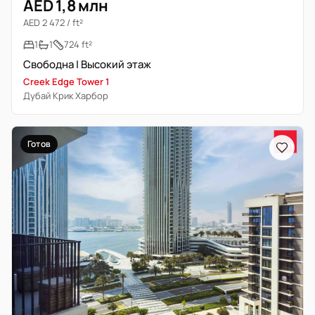
AED 1,8 млн
AED 2 472 / ft²
1
1
724 ft²
Свободна | Высокий этаж
Creek Edge Tower 1
Дубай Крик Харбор
Готов