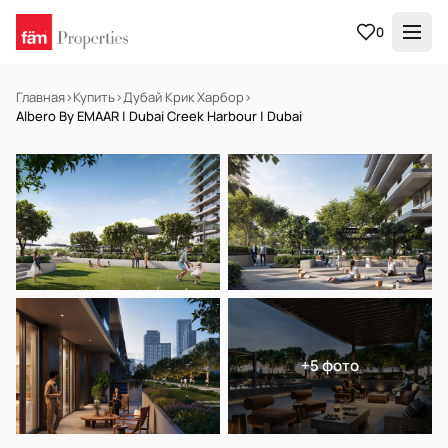
0
Главная
›
Купить
›
Дубай Крик Харбор
›
Albero By EMAAR | Dubai Creek Harbour | Dubai
НА ПРОДАЖУ
Off-plan
+5 фото