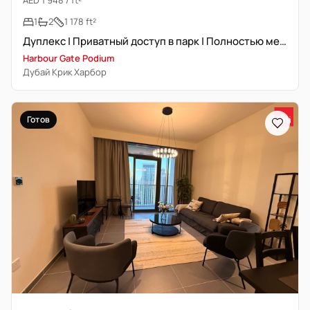
AED 1 948 / ft²
1
2
1 178 ft²
Дуплекс | Приватный доступ в парк | Полностью меблирована
Harbour Gate Podium
Дубай Крик Харбор
Готов