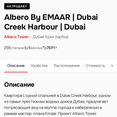
НА ПРОДАЖУ
Albero By EMAAR | Dubai
Creek Harbour | Dubai
Albero Tower
·
Дубай Крик Харбор
1
спальни
1
ванных
757
ft²
Описание
Удобства
Расположение
Стоимость
Ип
Описание
Квартира с одной спальней в Dubai Creek Harbour, одном
из самых престижных водных домов Дубая, предлагает
потрясающий вид на skyline города и набережную в
рамках мастер-плана Emaar. Проект Albero Tower