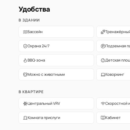
Удобства
В ЗДАНИИ
Бассейн
Тренажёрный
Охрана 24/7
Подземная п
BBQ-зона
Детская пло
Можно с животными
Коворкинг
В КВАРТИРЕ
Центральный VRV
Скоростной 
Комната прислуги
Кабинет