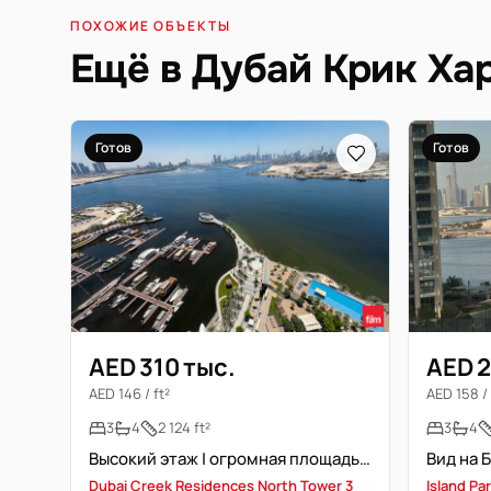
ПОХОЖИЕ ОБЪЕКТЫ
Ещё в Дубай Крик Ха
Готов
Готов
AED 310 тыс.
AED 2
AED 146 / ft²
AED 158 / 
3
4
2 124 ft²
3
4
Высокий этаж | огромная площадь | идеальная планировка
Dubai Creek Residences North Tower 3
Island Par