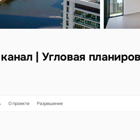
 канал | Угловая планиро
ь
О проекте
Разрешение