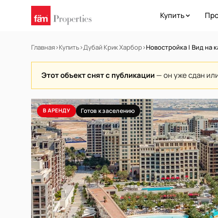
Купить
Про
Главная
›
Купить
›
Дубай Крик Харбор
›
Новостройка | Вид на к
Этот объект снят с публикации
— он уже сдан ил
В АРЕНДУ
Готов к заселению