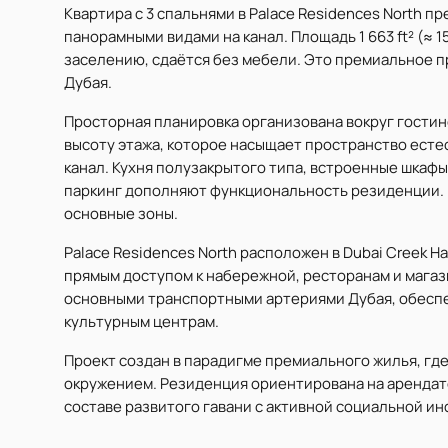
Квартира с 3 спальнями в Palace Residences North 
панорамными видами на канал. Площадь 1 663 ft² (≈ 1
заселению, сдаётся без мебели. Это премиальное 
Дубая.
Просторная планировка организована вокруг гостин
высоту этажа, которое насыщает пространство есте
канал. Кухня полузакрытого типа, встроенные шкафы
паркинг дополняют функциональность резиденции. 
основные зоны.
Palace Residences North расположен в Dubai Creek 
прямым доступом к набережной, ресторанам и магаз
основными транспортными артериями Дубая, обеспе
культурным центрам.
Проект создан в парадигме премиального жилья, гд
окружением. Резиденция ориентирована на аренда
составе развитого гавани с активной социальной и