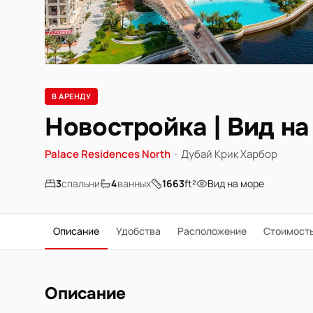
В АРЕНДУ
Новостройка | Вид на
Palace Residences North
·
Дубай Крик Харбор
3
спальни
4
ванных
1663
ft²
Вид на море
Описание
Удобства
Расположение
Стоимост
Описание