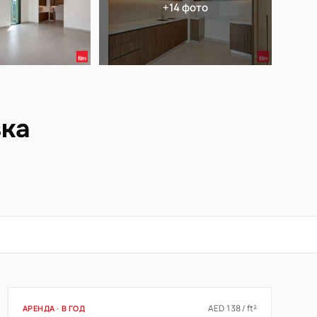
+14 фото
вка
AED 138 / ft²
АРЕНДА · В ГОД