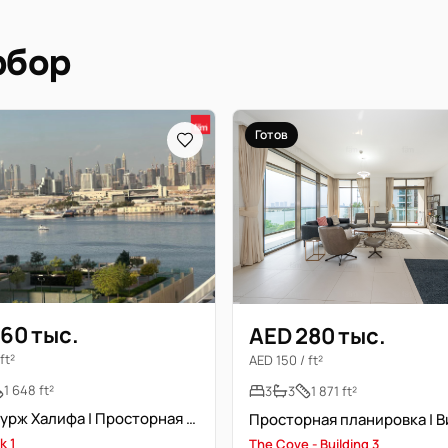
рбор
Готов
60 тыс.
AED 280 тыс.
ft²
AED 150 / ft²
1 648 ft²
3
3
1 871 ft²
Вид на Бурж Халифа | Просторная планировка | Возможна меблировка
k 1
The Cove - Building 3