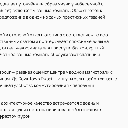
предлагает утончённый образ жизни у набережной с
55 m²) включает 4 ванные комнаты. Объект готов к
предложение в одном из самых престижных гаваней
ой и столовой открытого типа с остеклением во всю
ственным светом и подчёркивает спокойные виды на
, отдельная комната для прислуги, балкон, крытый
Четыре ванные комнаты обслуживают спальни и
Harbour — развивающемся центре у водной магистрали с
инам. До Downtown Dubai — минуты езды; район связан с
чивая удобство коммутирования к деловым и
е архитектурное качество встречается с водным
торов, ищущих персонализированный люкс-дом в
нфраструктурой.