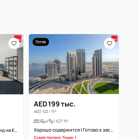
Готов
AED 199 тыс.
AED 122 / ft²
3
4
1 627 ft²
Хорошо содержится | Готово к заселению | EMAAR
Просторная планировка | Вид на Крик | Выгодное предложение
Creek Horizon Tower 1