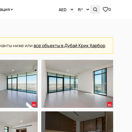
ация
0
рианты ниже или
все объекты в Дубай Крик Харбор
.