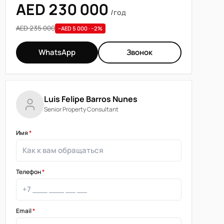
AED 230 000
/год
AED 235 000
−AED 5 000 · −2%
WhatsApp
Звонок
Luis Felipe Barros Nunes
Senior Property Consultant
Имя
*
Телефон
*
Email
*