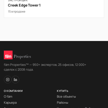
ЗАСТРОЙЩИК
Creek Edge Tower 1
15 в продаже
fäm Properties™ — 950+ экспертов, 25 офисов, 12 000+
сделок с 2008 года.
О КОМПАНИИ
КУПИТЬ
О fäm
Все объекты
Карьера
Районы