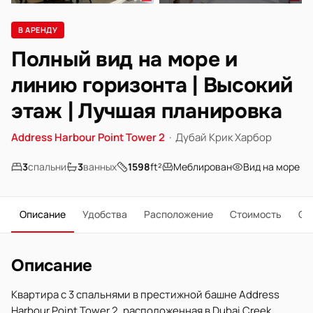
В АРЕНДУ
Полный вид на море и
линию горизонта | Высокий
этаж | Лучшая планировка
Address Harbour Point Tower 2
·
Дубай Крик Харбор
3
спальни
3
ванных
1598
ft²
Меблирован
Вид на море
Описание
Удобства
Расположение
Стоимость
О 
Описание
Квартира с 3 спальнями в престижной башне Address
Harbour Point Tower 2, расположенная в Dubai Creek