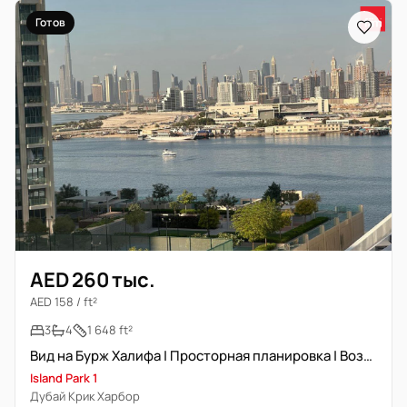
Готов
AED 260 тыс.
AED 158 / ft²
3
4
1 648 ft²
Вид на Бурж Халифа | Просторная планировка | Возможна меблировка
Island Park 1
Дубай Крик Харбор