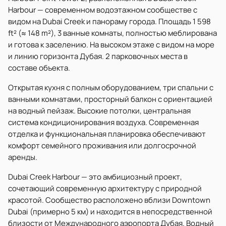
Harbour — современном водоэтажном сообществе с
видом на Dubai Creek и панораму города. Площадь 1 598
ft² (≈ 148 m²), 3 ванные комнаты, полностью меблирована
и готова к заселению. На высоком этаже с видом на море
и линию горизонта Дубая. 2 парковочных места в
составе объекта.
Открытая кухня с полным оборудованием, три спальни с
ванными комнатами, просторный балкон с ориентацией
на водный пейзаж. Высокие потолки, центральная
система кондиционирования воздуха. Современная
отделка и функциональная планировка обеспечивают
комфорт семейного проживания или долгосрочной
аренды.
Dubai Creek Harbour — это амбициозный проект,
сочетающий современную архитектуру с природной
красотой. Сообщество расположено вблизи Downtown
Dubai (примерно 5 км) и находится в непосредственной
близости от Международного аэропорта Дубая. Водный