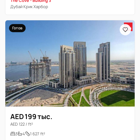
The Cove - Building 3
Дубай Крик Харбор
Готов
AED 199 тыс.
AED 122 / ft²
3
4
1 627 ft²