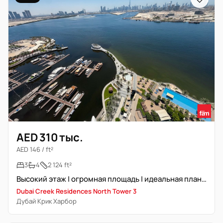
AED 310 тыс.
AED 146 / ft²
3
4
2 124 ft²
Высокий этаж | огромная площадь | идеальная планировка
Dubai Creek Residences North Tower 3
Дубай Крик Харбор