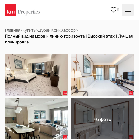
0
Главная
›
Купить
›
Дубай Крик Харбор
›
Полный вид на море и линию горизонта | Высокий этаж | Лучшая
планировка
В АРЕНДУ
Готов к заселению
+6 фото