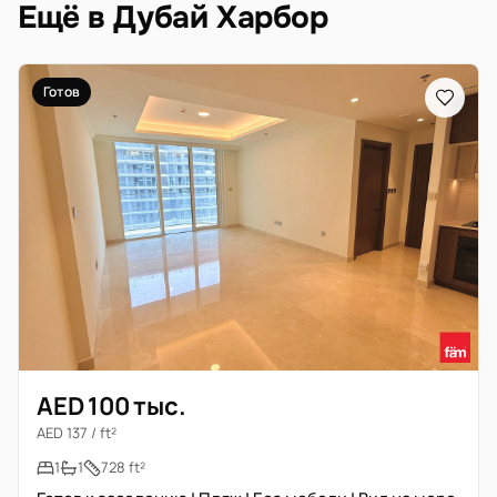
Ещё в Дубай Харбор
Готов
AED 100 тыс.
AED 137 / ft²
1
1
728 ft²