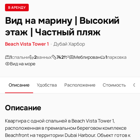
В АРЕНДУ
Вид на марину | Высокий
этаж | Частный пляж
Beach Vista Tower 1
·
Дубай Харбор
1
спальни
2
ванных
742
ft²
Меблирован
1
парковка
Вид на море
Описание
Удобства
Расположение
Стоимость
О 
Описание
Квартира с одной спальней в Beach Vista Tower 1,
расположенная в премиальном береговом комплексе
Beachfront на территории Dubai Harbour. Объект готов к