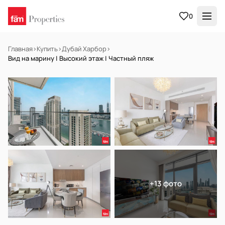
0
Главная
›
Купить
›
Дубай Харбор
›
Вид на марину | Высокий этаж | Частный пляж
В АРЕНДУ
Готов к заселению
+13 фото