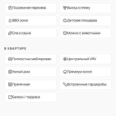
Подземная парковка
Выход к пляжу
BBQ-зона
Детская площадка
Спа и сауна
Можно с животными
В КВАРТИРЕ
Полностью меблирован
Центральный VRV
Умный дом
Премиум кухня
Прачечная
Встроенные гардеробы
Балкон / терраса