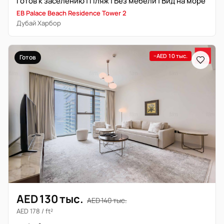
Готов к заселению | Пляж | Без мебели | Вид на море
EB Palace Beach Residence Tower 2
Дубай Харбор
−AED 10 тыс.
Готов
AED 130 тыс.
AED 140 тыс.
AED 178 / ft²