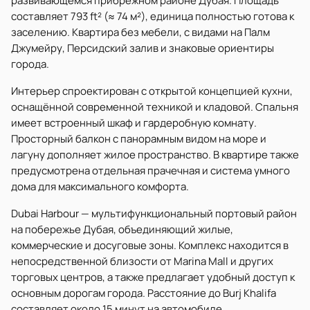
развивающемся прибрежном районе Дубая. Площадь
составляет 793 ft² (≈ 74 м²), единица полностью готова к
заселению. Квартира без мебели, с видами на Палм
Джумейру, Персидский залив и знаковые ориентиры
города.
Интерьер спроектирован с открытой концепцией кухни,
оснащённой современной техникой и кладовой. Спальня
имеет встроенный шкаф и гардеробную комнату.
Просторный балкон с панорамным видом на море и
лагуну дополняет жилое пространство. В квартире также
предусмотрена отдельная прачечная и система умного
дома для максимального комфорта.
Dubai Harbour — мультифункциональный портовый район
на побережье Дубая, объединяющий жилые,
коммерческие и досуговые зоны. Комплекс находится в
непосредственной близости от Marina Mall и других
торговых центров, а также предлагает удобный доступ к
основным дорогам города. Расстояние до Burj Khalifa
составляет около 15 минут на автомобиле.