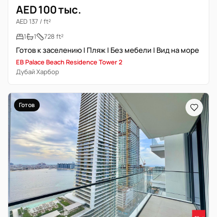
AED 100 тыс.
AED 137 / ft²
1
1
728 ft²
Готов к заселению | Пляж | Без мебели | Вид на море
EB Palace Beach Residence Tower 2
Дубай Харбор
Готов