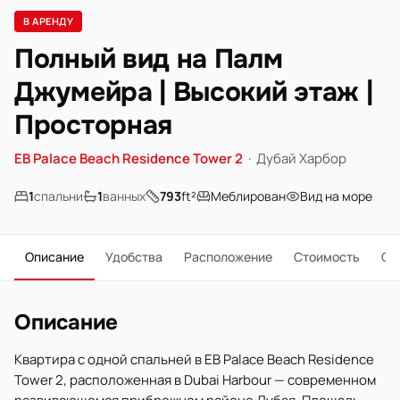
В АРЕНДУ
Полный вид на Палм
Джумейра | Высокий этаж |
Просторная
EB Palace Beach Residence Tower 2
·
Дубай Харбор
1
спальни
1
ванных
793
ft²
Меблирован
Вид на море
Описание
Удобства
Расположение
Стоимость
О 
Описание
Квартира с одной спальней в EB Palace Beach Residence
Tower 2, расположенная в Dubai Harbour — современном