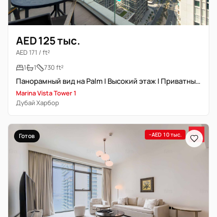
AED 125 тыс.
AED 171 / ft²
1
1
730 ft²
Панорамный вид на Palm | Высокий этаж | Приватный пляж
Marina Vista Tower 1
Дубай Харбор
−AED 10 тыс.
Готов