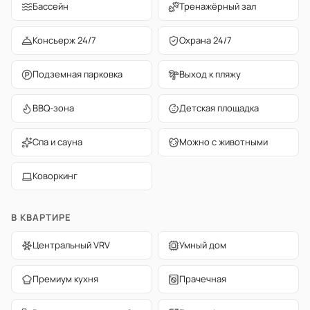
Бассейн
Тренажёрный зал
Консьерж 24/7
Охрана 24/7
Подземная парковка
Выход к пляжу
BBQ-зона
Детская площадка
Спа и сауна
Можно с животными
Коворкинг
В КВАРТИРЕ
Центральный VRV
Умный дом
Премиум кухня
Прачечная