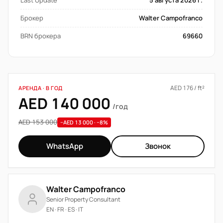
Last Update
5 августа 2026 г.
Брокер
Walter Campofranco
BRN брокера
69660
AED 176 / ft²
АРЕНДА · В ГОД
AED 140 000
/год
AED 153 000
−AED 13 000 · −8%
WhatsApp
Звонок
Walter Campofranco
Senior Property Consultant
EN · FR · ES · IT