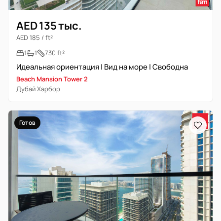
AED 135 тыс.
AED 185 / ft²
1
1
730 ft²
Идеальная ориентация | Вид на море | Свободна
Beach Mansion Tower 2
Дубай Харбор
Готов