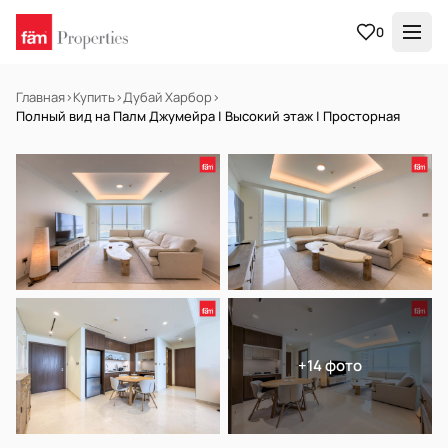
0
Главная
›
Купить
›
Дубай Харбор
›
Полный вид на Палм Джумейра | Высокий этаж | Просторная
В АРЕНДУ
Готов к заселению
+14 фото