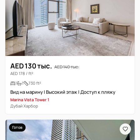
AED 130 тыс.
AED 140 тыс.
AED 178 / ft²
1
1
730 ft²
Вид на марину | Высокий этаж | Доступ к пляжу
Marina Vista Tower 1
Дубай Харбор
Готов