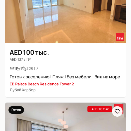
AED 100 тыс.
AED 137 / ft²
1
1
728 ft²
Готов к заселению | Пляж | Без мебели | Вид на море
EB Palace Beach Residence Tower 2
Дубай Харбор
−AED 10 тыс.
Готов