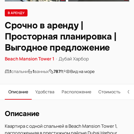
В АРЕНДУ
Срочно в аренду |
Просторная планировка |
Выгодное предложение
Beach Mansion Tower 1
·
Дубай Харбор
1
спальни
1
ванных
787
ft²
Вид на море
Описание
Удобства
Расположение
Стоимость
О 
Описание
Квартира с одной спальней в Beach Mansion Tower 1,
расположенная в престижном районе Dubai Harbour.