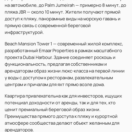
на автомобиле, до Palm Jumeirah — примерно 8 минут, до
пляжа JBR — около 10 минут. Жители получают прямой
доступ к пляжу, панорамные виды на морскую гавань и
прямую связь с современной береговой
инфраструктурой.
Beach Mansion Tower 1 — современный жилой комплекс,
разработанный Emaar Properties в рамках масштабного
проекта Dubai Harbour. Здание соединяет роскошь и
функциональность, предлагая собственникам и
арендаторам образ жизни люкс-класса на первой линии
у воды с доступом к ресторанам, развлекательным
центрам и причалам для яхт прямо возле дома.
Квартира привлекательна как для инвесторов, ищущих
потенциал доходности от аренды, так и для тех, кто
ценит премиальный береговой образ жизни.
Преимущества прямого доступа к пляжу и курортной
атмосфере сообщества делают объект желанным для
арендаторов.