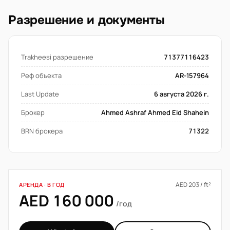
Разрешение и документы
Trakheesi разрешение
71377116423
Реф объекта
AR-157964
Last Update
6 августа 2026 г.
Брокер
Ahmed Ashraf Ahmed Eid Shahein
BRN брокера
71322
AED 203 / ft²
АРЕНДА · В ГОД
AED 160 000
/год