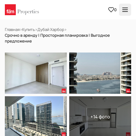
0
Главная
›
Купить
›
Дубай Харбор
›
Срочно в аренду | Просторная планировка | Выгодное
предложение
В АРЕНДУ
Готов к заселению
+14 фото