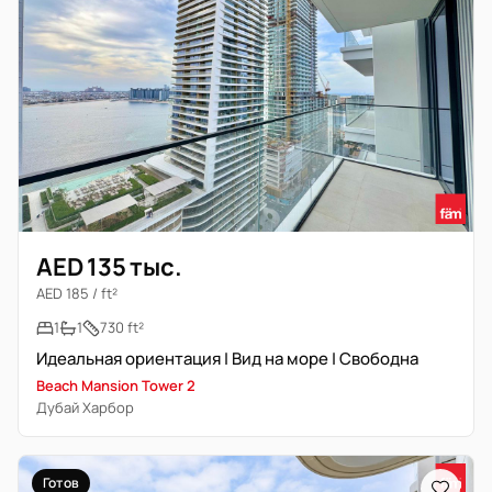
AED 135 тыс.
AED 185 / ft²
1
1
730 ft²
Идеальная ориентация | Вид на море | Свободна
Beach Mansion Tower 2
Дубай Харбор
Готов