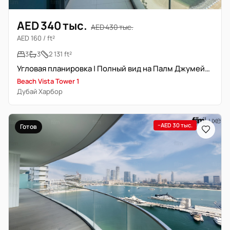
AED 340 тыс.
AED 430 тыс.
AED 160 / ft²
3
3
2 131 ft²
Угловая планировка | Полный вид на Палм Джумейра
Beach Vista Tower 1
Дубай Харбор
−AED 30 тыс.
Готов