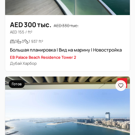
AED 300 тыс.
AED 330 тыс.
AED 155 / ft²
3
3
1 937 ft²
Большая планировка | Вид на марину | Новостройка
EB Palace Beach Residence Tower 2
Дубай Харбор
Готов