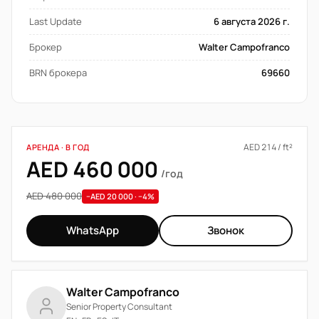
Last Update
6 августа 2026 г.
Брокер
Walter Campofranco
BRN брокера
69660
AED 214 / ft²
АРЕНДА · В ГОД
AED 460 000
/год
AED 480 000
−AED 20 000 · −4%
WhatsApp
Звонок
Walter Campofranco
Senior Property Consultant