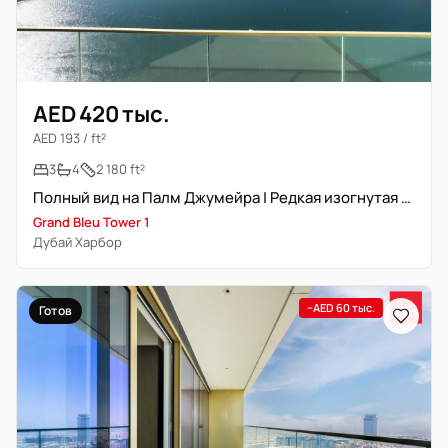
AED 420 тыс.
AED 193 / ft²
3
4
2 180 ft²
Полный вид на Палм Джумейра | Редкая изогнутая терраса | Новостройка
Grand Bleu Tower 1
Дубай Харбор
−AED 60 тыс.
Готов