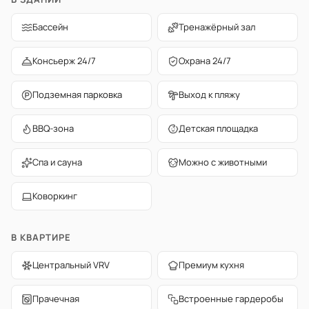
Бассейн
Тренажёрный зал
Консьерж 24/7
Охрана 24/7
Подземная парковка
Выход к пляжу
BBQ-зона
Детская площадка
Спа и сауна
Можно с животными
Коворкинг
В КВАРТИРЕ
Центральный VRV
Премиум кухня
Прачечная
Встроенные гардеробы