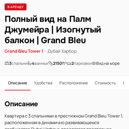
В АРЕНДУ
Полный вид на Палм
Джумейра | Изогнутый
балкон | Grand Bleu
Grand Bleu Tower 1
·
Дубай Харбор
3
спальни
4
ванных
2150
ft²
2
парковки
Вид на море
Описание
Удобства
Расположение
Стоимость
О 
Описание
Квартира с 3 спальнями в престижном Grand Bleu Tower 1,
расположенная в динамично развивающемся