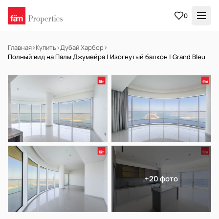
0
Главная
›
Купить
›
Дубай Харбор
›
Полный вид на Палм Джумейра | Изогнутый балкон | Grand Bleu
В АРЕНДУ
Готов к заселению
+20 фото