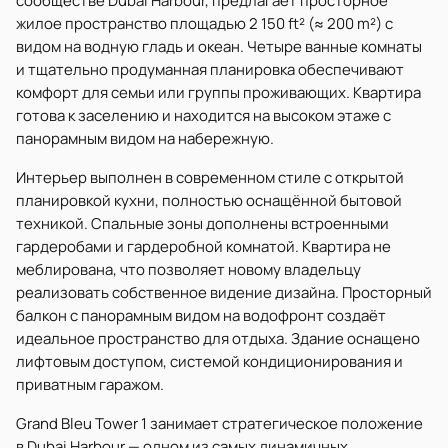
сообществе Dubai Harbour, предлагает просторное
жилое пространство площадью 2 150 ft² (≈ 200 m²) с
видом на водную гладь и океан. Четыре ванные комнаты
и тщательно продуманная планировка обеспечивают
комфорт для семьи или группы проживающих. Квартира
готова к заселению и находится на высоком этаже с
панорамным видом на набережную.
Интерьер выполнен в современном стиле с открытой
планировкой кухни, полностью оснащённой бытовой
техникой. Спальные зоны дополнены встроенными
гардеробами и гардеробной комнатой. Квартира не
меблирована, что позволяет новому владельцу
реализовать собственное видение дизайна. Просторный
балкон с панорамным видом на водофронт создаёт
идеальное пространство для отдыха. Здание оснащено
лифтовым доступом, системой кондиционирования и
приватным гаражом.
Grand Bleu Tower 1 занимает стратегическое положение
в Dubai Harbour — одном из самых динамичных