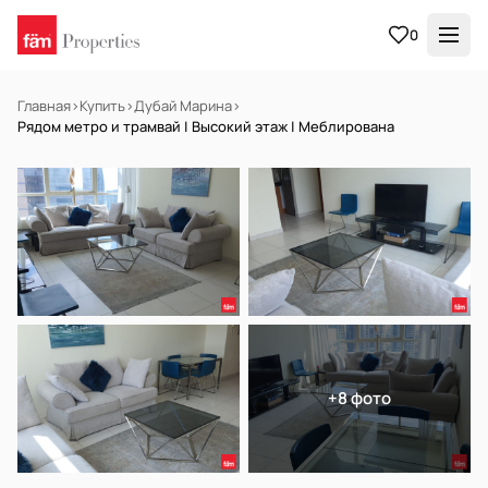
0
Главная
›
Купить
›
Дубай Марина
›
Рядом метро и трамвай | Высокий этаж | Меблирована
В АРЕНДУ
Готов к заселению
+8 фото