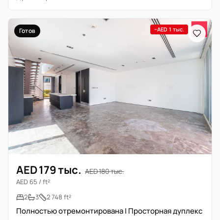
−AED 1 тыс.
Готов
AED 179 тыс.
AED 180 тыс.
AED 65 / ft²
2
3
2 748 ft²
Полностью отремонтирована | Просторная дуплекс