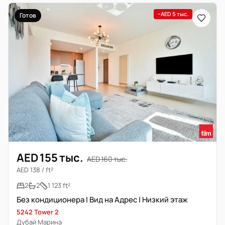
−AED 5 тыс.
Готов
AED 155 тыс.
AED 160 тыс.
AED 138 / ft²
2
2
1 123 ft²
Без кондиционера | Вид на Адрес | Низкий этаж
5242 Tower 2
Дубай Марина