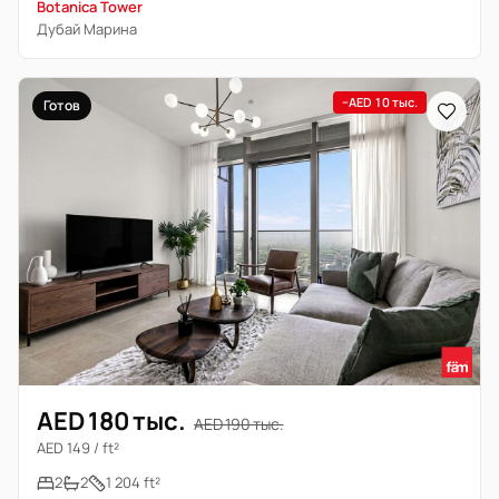
Botanica Tower
Дубай Марина
−AED 10 тыс.
Готов
AED 180 тыс.
AED 190 тыс.
AED 149 / ft²
2
2
1 204 ft²