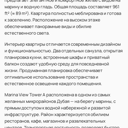
предлагает элегантное и комфортное жилье с видом на
марину и водную гладь. Общая площадь составляет 961
ft² (≈ 89 m²). Квартира полностью меблирована и готова
к заселению. Расположение на высоком этаже
обеспечивает панорамные виды и обилие
естественного света.
Интерьер квартиры отличается современным дизайном
и функциональностью. Два отдельных санузла, открытая
планировка кухни, встроенные шкафы и приватный
балкон создают удобную среду для повседневной
жизни. Продуманная планировка обеспечивает
оптимальное использование пространства и
естественное освещение каждого помещения.
Marina View Tower A расположена в одном из самых
желанных микрорайонов Дубая — на берегу марины, с
прямым доступом к водной набережной и развитой
инфраструктуре. Район характеризуется обилием
ресторанов, кафе, магазинов и развлекательных
центров. Транспортная доступность позволяет быстро