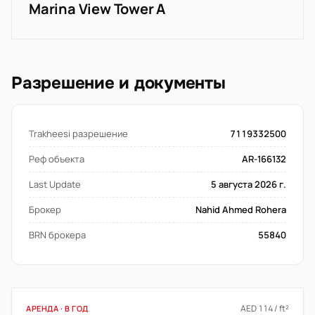
Marina View Tower A
Разрешение и документы
Trakheesi разрешение
7119332500
Реф объекта
AR-166132
Last Update
5 августа 2026 г.
Брокер
Nahid Ahmed Rohera
BRN брокера
55840
AED 114 / ft²
АРЕНДА · В ГОД