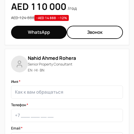
AED 110 000
/год
AED 124 888
−AED 14 888 · −12%
WhatsApp
Звонок
Nahid Ahmed Rohera
Senior Property Consultant
EN · HI · BN
Имя
*
Телефон
*
Email
*