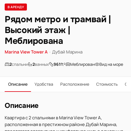
В АРЕНДУ
Рядом метро и трамвай |
Высокий этаж |
Меблирована
Marina View Tower A
·
Дубай Марина
2
спальни
2
ванных
961
ft²
Меблирован
Вид на море
Описание
Удобства
Расположение
Стоимость
О 
Описание
Квартира с 2 спальнями в Marina View Tower A,
расположенная в престижном районе Дубай Марина,