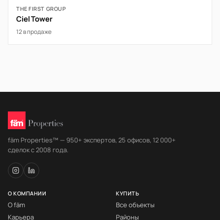
THE FIRST GROUP
Ciel Tower
12 в продаже
fäm Properties™ — 950+ экспертов, 25 офисов, 12 000+
сделок с 2008 года.
О КОМПАНИИ
КУПИТЬ
О fäm
Все объекты
Карьера
Районы