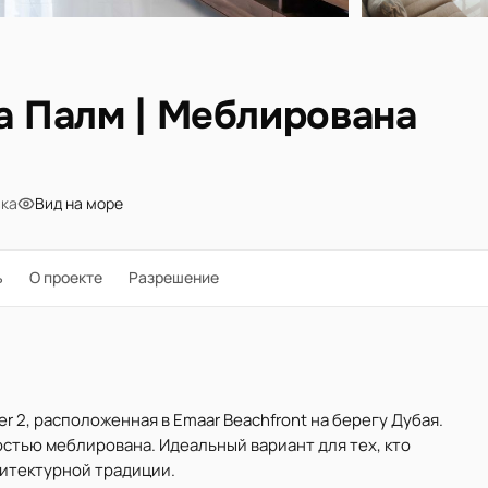
а Палм | Меблирована
вка
Вид на море
ь
О проекте
Разрешение
er 2, расположенная в Emaar Beachfront на берегу Дубая.
лностью меблирована. Идеальный вариант для тех, кто
хитектурной традиции.