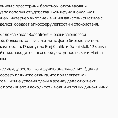
жением с просторным балконом, открывающим
узла дополняют удобства. Кухня функциональна и
ием. Интерьер выполнен в минималистичном стиле с
делкой создаёт атмосферу лёгкости и спокойствия.
 комплекса Emaar Beachfront — развивающегося
й: белые высотные здания на фоне бирюзовых вод.
города: 17 минут до Burj Khalifa и Dubai Mall, 12 минут
ный пляж находится в шаговой доступности, как и Marina
оны.
исс между роскошью и функциональностью. Здание
мосферу пляжного отдыха, что привлекает как
ов. Гибкие условия сдачи в аренду делают объект
с потенциалом доходности в один из самых динамичных