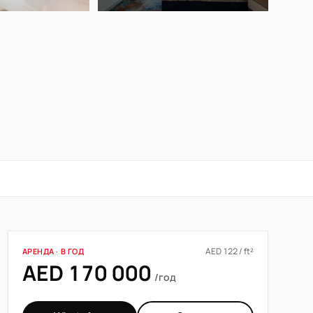
AED 122 / ft²
АРЕНДА · В ГОД
AED 170 000
/год