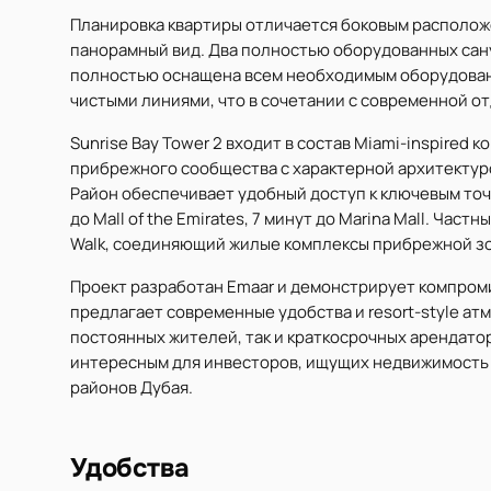
Планировка квартиры отличается боковым располо
панорамный вид. Два полностью оборудованных сан
полностью оснащена всем необходимым оборудован
чистыми линиями, что в сочетании с современной от
Sunrise Bay Tower 2 входит в состав Miami-inspired
прибрежного сообщества с характерной архитектуро
Район обеспечивает удобный доступ к ключевым точкам 
до Mall of the Emirates, 7 минут до Marina Mall. Част
Walk, соединяющий жилые комплексы прибрежной з
Проект разработан Emaar и демонстрирует компром
предлагает современные удобства и resort-style ат
постоянных жителей, так и краткосрочных арендатор
интересным для инвесторов, ищущих недвижимость 
районов Дубая.
Удобства