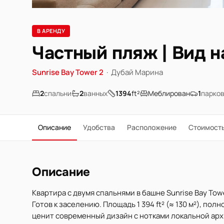
В АРЕНДУ
Частный пляж | Вид н
Sunrise Bay Tower 2
·
Дубай Марина
2
спальни
2
ванных
1394
ft²
Меблирован
1
парко
Описание
Удобства
Расположение
Стоимост
Описание
Квартира с двумя спальнями в башне Sunrise Bay Tow
Готов к заселению. Площадь 1 394 ft² (≈ 130 м²), по
ценит современный дизайн с нотками локальной ар