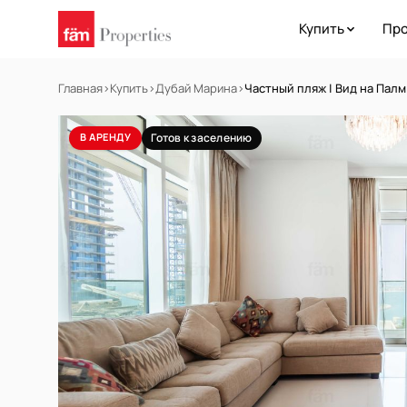
Купить
Про
Главная
›
Купить
›
Дубай Марина
›
Частный пляж | Вид на Пал
В АРЕНДУ
Готов к заселению