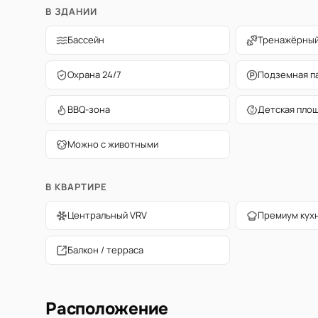
В ЗДАНИИ
Бассейн
Тренажёрный
Охрана 24/7
Подземная п
BBQ-зона
Детская пло
Можно с животными
В КВАРТИРЕ
Центральный VRV
Премиум кух
Балкон / терраса
Расположение