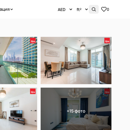
ация
0
+15 фото