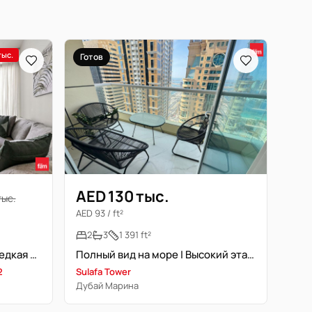
тыс.
Готов
AED 130 тыс.
тыс.
AED 93 / ft²
2
3
1 391 ft²
Люкс с видом на Марину | Редкая находка
Полный вид на море | Высокий этаж | Улучшенная отделка
2
Sulafa Tower
Дубай Марина