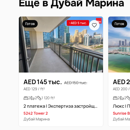
Ещё в Дубай Марина
−AED 5 тыс.
Готов
Готов
AED 145 тыс.
AED 2
AED 150 тыс.
AED 129 / ft²
AED 200 / 
2
2
1 120 ft²
2
2
2 платежа | Экспертиза застройщика
5242 Tower 2
Sunrise B
Дубай Марина
Дубай М