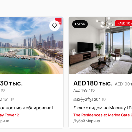
−AED 10 
Готов
30 тыс.
AED 180 тыс.
AED 190 
ft²
AED 149 / ft²
1 151 ft²
2
2
1 204 ft²
Люкс | Полностью меблирована | Доступна середина декабря
ay Tower 2
The Residences at Marina Gate 
арина
Дубай Марина