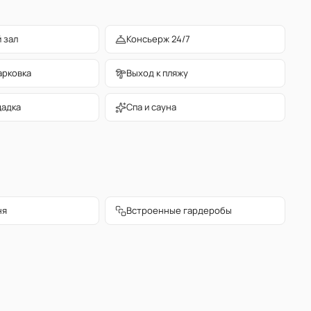
 зал
Консьерж 24/7
арковка
Выход к пляжу
щадка
Спа и сауна
ня
Встроенные гардеробы