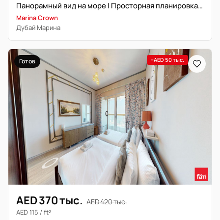
Панорамный вид на море | Просторная планировка | Premium
Marina Crown
Дубай Марина
−AED 50 тыс.
Готов
AED 370 тыс.
AED 420 тыс.
AED 115 / ft²