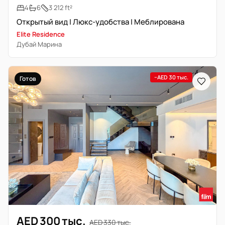
4
6
3 212 ft²
Открытый вид | Люкс-удобства | Меблирована
Elite Residence
Дубай Марина
−AED 30 тыс.
Готов
AED 300 тыс.
AED 330 тыс.