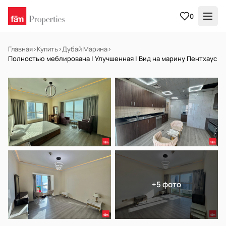
0
Главная
›
Купить
›
Дубай Марина
›
Полностью меблирована | Улучшенная | Вид на марину Пентхаус
В АРЕНДУ
Готов к заселению
+5 фото