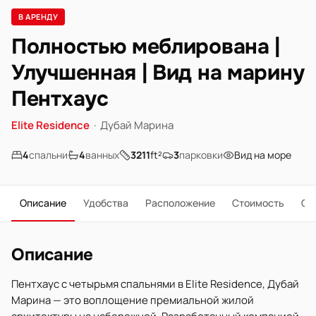
В АРЕНДУ
Полностью меблирована |
Улучшенная | Вид на марину
Пентхаус
Elite Residence
·
Дубай Марина
4
спальни
4
ванных
3211
ft²
3
парковки
Вид на море
Описание
Удобства
Расположение
Стоимость
О 
Описание
Пентхаус с четырьмя спальнями в Elite Residence, Дубай
Марина — это воплощение премиальной жилой