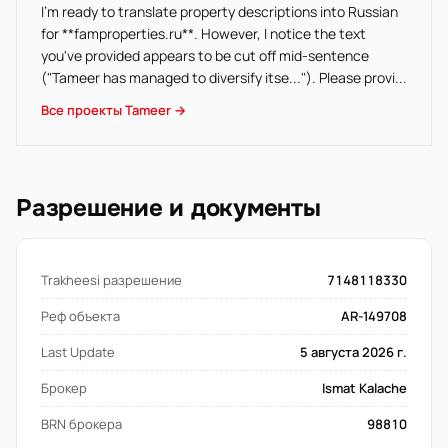
I'm ready to translate property descriptions into Russian
for **famproperties.ru**. However, I notice the text
you've provided appears to be cut off mid-sentence
("Tameer has managed to diversify itse..."). Please provi...
Все проекты Tameer →
Разрешение и документы
Trakheesi разрешение
7148118330
Реф объекта
AR-149708
Last Update
5 августа 2026 г.
Брокер
Ismat Kalache
BRN брокера
98810