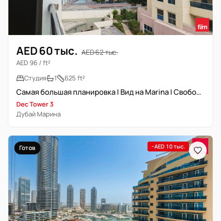
AED 60 тыс.
AED 62 тыс.
AED 96 / ft²
Студия
1
625 ft²
Самая большая планировка | Вид на Marina | Свободна | Меблирована
Dec Tower 3
Дубай Марина
−AED 10 тыс.
Готов