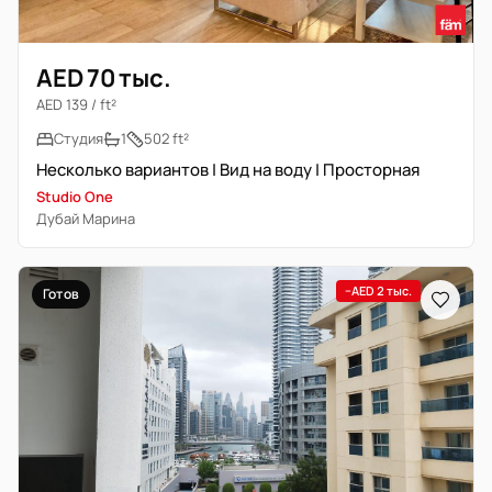
AED 70 тыс.
AED 139 / ft²
Студия
1
502 ft²
Несколько вариантов | Вид на воду | Просторная
Studio One
Дубай Марина
−AED 2 тыс.
Готов