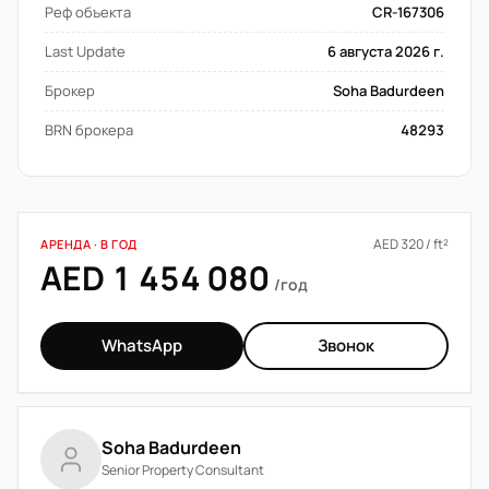
Реф объекта
CR-167306
Last Update
6 августа 2026 г.
Брокер
Soha Badurdeen
BRN брокера
48293
AED 320 / ft²
АРЕНДА · В ГОД
AED 1 454 080
/год
WhatsApp
Звонок
Soha Badurdeen
Senior Property Consultant