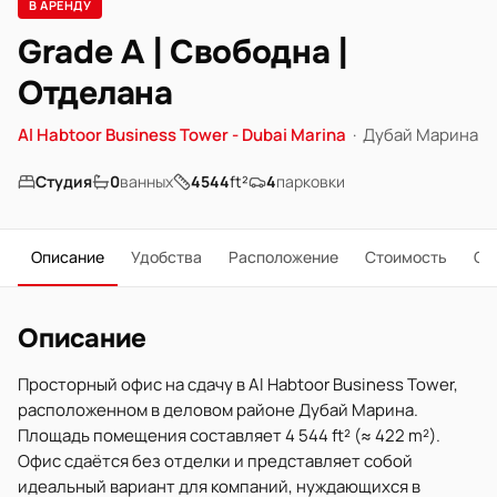
В АРЕНДУ
Grade A | Свободна |
Отделана
Al Habtoor Business Tower - Dubai Marina
·
Дубай Марина
Студия
0
ванных
4544
ft²
4
парковки
Описание
Удобства
Расположение
Стоимость
О 
Описание
Просторный офис на сдачу в Al Habtoor Business Tower,
расположенном в деловом районе Дубай Марина.
Площадь помещения составляет 4 544 ft² (≈ 422 m²).
Офис сдаётся без отделки и представляет собой
идеальный вариант для компаний, нуждающихся в