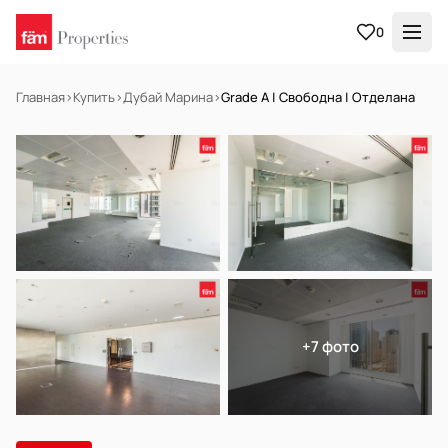
0
Главная
›
Купить
›
Дубай Марина
›
Grade A | Свободна | Отделана
В АРЕНДУ
Готов к заселению
+7 фото