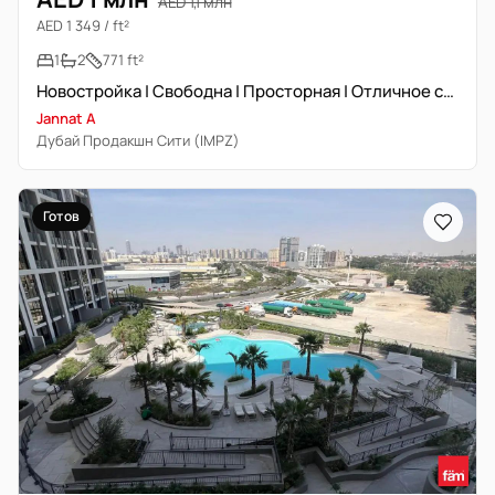
AED 1,1 млн
AED 1 349 / ft²
1
2
771 ft²
Новостройка | Свободна | Просторная | Отличное сообщество
Jannat A
Дубай Продакшн Сити (IMPZ)
Готов