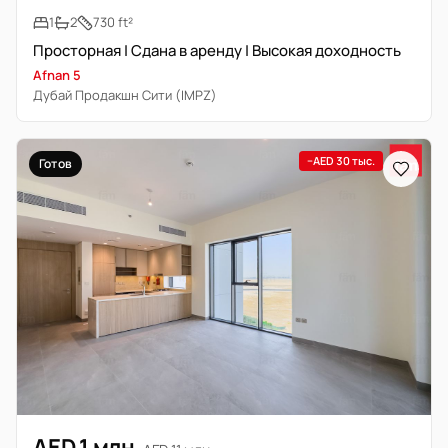
1
2
730 ft²
Просторная | Сдана в аренду | Высокая доходность
Afnan 5
Дубай Продакшн Сити (IMPZ)
−AED 30 тыс.
Готов
AED 1 млн