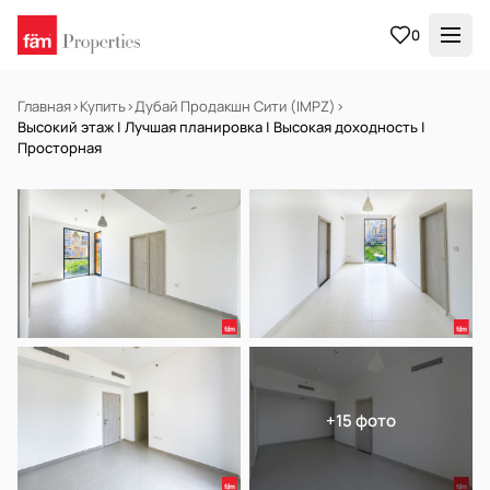
0
Главная
›
Купить
›
Дубай Продакшн Сити (IMPZ)
›
Высокий этаж | Лучшая планировка | Высокая доходность |
Просторная
НА ПРОДАЖУ
Готов к заселению
+15 фото