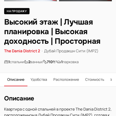
НА ПРОДАЖУ
Высокий этаж | Лучшая
планировка | Высокая
доходность | Просторная
The Dania District 2
·
Дубай Продакшн Сити (IMPZ)
1
спальни
2
ванных
710
ft²
1
парковка
Описание
Удобства
Расположение
Стоимость
Ип
Описание
Квартира с одной спальней в проекте The Dania District 2,
расположенном в Дубай Продакшн Сити (IMPZ), готова к