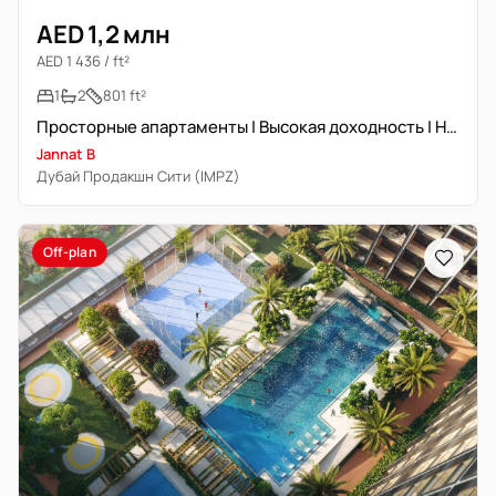
AED 1,2 млн
AED 1 436 / ft²
1
2
801 ft²
Просторные апартаменты | Высокая доходность | Новостройка
Jannat B
Дубай Продакшн Сити (IMPZ)
Off-plan