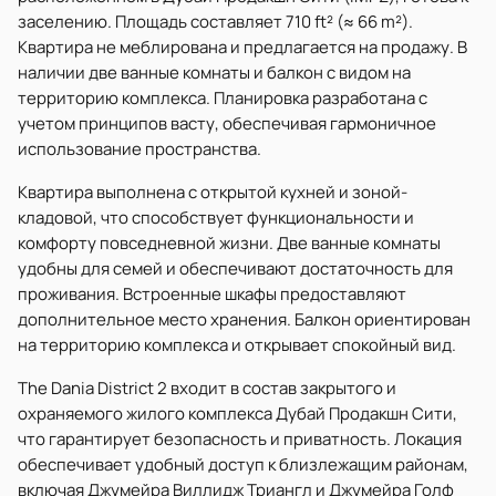
заселению. Площадь составляет 710 ft² (≈ 66 m²).
Квартира не меблирована и предлагается на продажу. В
наличии две ванные комнаты и балкон с видом на
территорию комплекса. Планировка разработана с
учетом принципов васту, обеспечивая гармоничное
использование пространства.
Квартира выполнена с открытой кухней и зоной-
кладовой, что способствует функциональности и
комфорту повседневной жизни. Две ванные комнаты
удобны для семей и обеспечивают достаточность для
проживания. Встроенные шкафы предоставляют
дополнительное место хранения. Балкон ориентирован
на территорию комплекса и открывает спокойный вид.
The Dania District 2 входит в состав закрытого и
охраняемого жилого комплекса Дубай Продакшн Сити,
что гарантирует безопасность и приватность. Локация
обеспечивает удобный доступ к близлежащим районам,
включая Джумейра Виллидж Триангл и Джумейра Голф