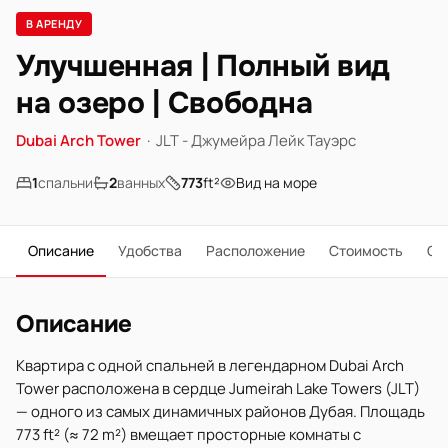
В АРЕНДУ
Улучшенная | Полный вид
на озеро | Свободна
Dubai Arch Tower
·
JLT - Джумейра Лейк Тауэрс
1
спальни
2
ванных
773
ft²
Вид на море
Описание
Удобства
Расположение
Стоимость
О 
Описание
Квартира с одной спальней в легендарном Dubai Arch
Tower расположена в сердце Jumeirah Lake Towers (JLT)
— одного из самых динамичных районов Дубая. Площадь
773 ft² (≈ 72 m²) вмещает просторные комнаты с