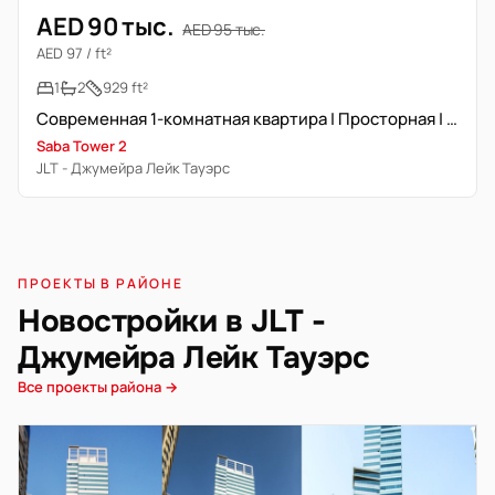
AED 90 тыс.
AED 95 тыс.
AED 97 / ft²
1
2
929 ft²
Современная 1-комнатная квартира | Просторная | Рядом метро
Saba Tower 2
JLT - Джумейра Лейк Тауэрс
ПРОЕКТЫ В РАЙОНЕ
Новостройки в JLT -
Джумейра Лейк Тауэрс
Все проекты района →