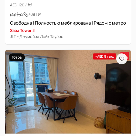
AED 120 / ft²
1
2
708 ft²
Свободна | Полностью меблирована | Рядом с метро
Saba Tower 3
JLT - Джумейра Лейк Тауэрс
−AED 5 тыс.
Готов