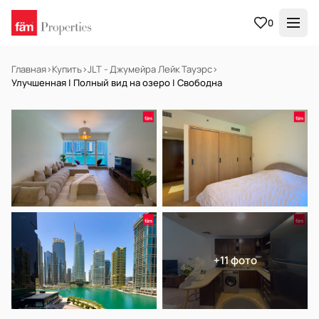
0
Главная
›
Купить
›
JLT - Джумейра Лейк Тауэрс
›
Улучшенная | Полный вид на озеро | Свободна
В АРЕНДУ
Готов к заселению
+11 фото