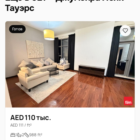
Тауэрс
Готов
AED 110 тыс.
AED 111 / ft²
1
2
988 ft²