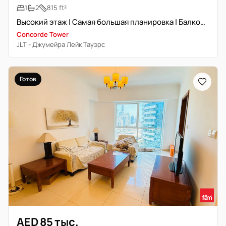
1
2
815 ft²
Высокий этаж | Самая большая планировка | Балкон без кондиционера
Concorde Tower
JLT - Джумейра Лейк Тауэрс
Готов
AED 85 тыс.