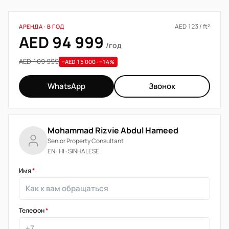
AED 123 / ft²
АРЕНДА · В ГОД
AED 94 999
/год
AED 109 999
−AED 15 000 · −14%
WhatsApp
Звонок
Mohammad Rizvie Abdul Hameed
Senior Property Consultant
EN · HI · SINHALESE
Имя
*
Телефон
*