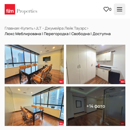
0
Главная
›
Купить
›
JLT - Джумейра Лейк Тауэрс
›
Люкс Меблирована | Перегородка | Свободна | Доступна
В АРЕНДУ
Готов к заселению
+14 фото