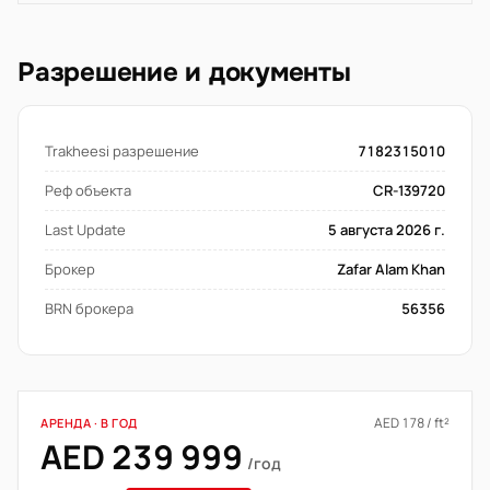
Разрешение и документы
Trakheesi разрешение
7182315010
Реф объекта
CR-139720
Last Update
5 августа 2026 г.
Брокер
Zafar Alam Khan
BRN брокера
56356
AED 178 / ft²
АРЕНДА · В ГОД
AED 239 999
/год