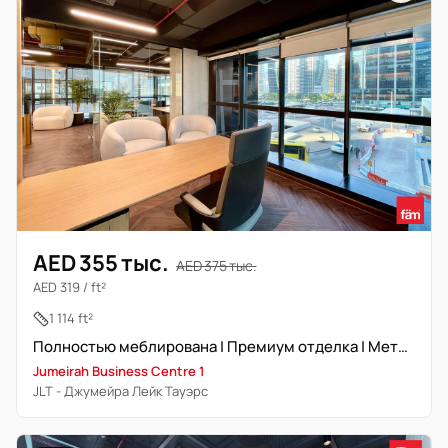
AED 355 тыс.
AED 375 тыс.
AED 319 / ft²
1 114 ft²
Полностью меблирована | Премиум отделка | Метро
Jumeirah Business Centre 1
JLT - Джумейра Лейк Тауэрс