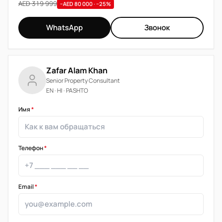
AED 319 999
−AED 80 000 · −25%
WhatsApp
Звонок
Zafar Alam Khan
Senior Property Consultant
EN · HI · PASHTO
Имя
*
Телефон
*
Email
*