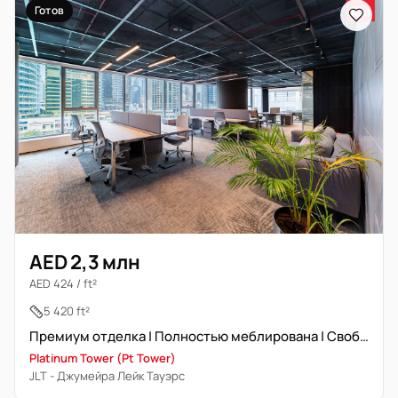
Готов
AED 2,3 млн
AED 424 / ft²
5 420 ft²
Премиум отделка | Полностью меблирована | Свободна | DMCC
Platinum Tower (Pt Tower)
JLT - Джумейра Лейк Тауэрс