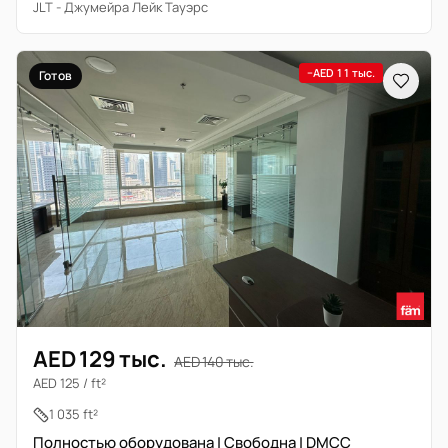
JLT - Джумейра Лейк Тауэрс
−AED 11 тыс.
Готов
AED 129 тыс.
AED 140 тыс.
AED 125 / ft²
1 035 ft²
Полностью оборудована | Свободна | DMCC