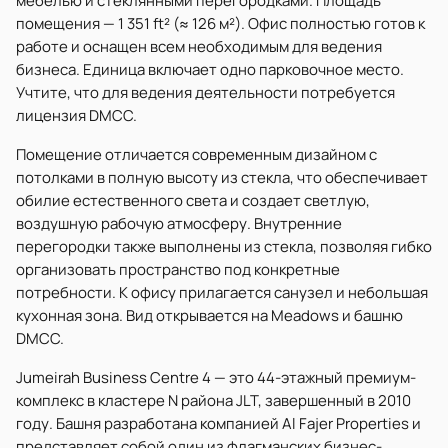
мебелью и стеклянными перегородками. Площадь
помещения — 1 351 ft² (≈ 126 м²). Офис полностью готов к
работе и оснащен всем необходимым для ведения
бизнеса. Единица включает одно парковочное место.
Учтите, что для ведения деятельности потребуется
лицензия DMCC.
Помещение отличается современным дизайном с
потолками в полную высоту из стекла, что обеспечивает
обилие естественного света и создает светлую,
воздушную рабочую атмосферу. Внутренние
перегородки также выполнены из стекла, позволяя гибко
организовать пространство под конкретные
потребности. К офису прилагается санузел и небольшая
кухонная зона. Вид открывается на Meadows и башню
DMCC.
Jumeirah Business Centre 4 — это 44-этажный премиум-
комплекс в кластере N района JLT, завершенный в 2010
году. Башня разработана компанией Al Fajer Properties и
представляет собой один из флагманских бизнес-