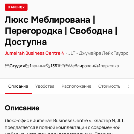
В АРЕНДУ
Люкс Меблирована |
Перегородка | Свободна |
Доступна
Jumeirah Business Centre 4
·
JLT - Джумейра Лейк Тауэрс
Студия
1
ванных
1351
ft²
Меблирован
1
парковка
Описание
Удобства
Расположение
Стоимость
О 
Описание
Люкс-офис в Jumeirah Business Centre 4, кластер N, JLT,
предлагается в полной комплектации с современной