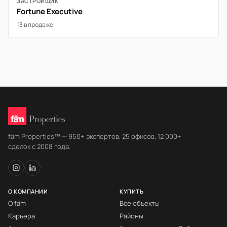
ЗАСТРОЙЩИК
Fortune Executive
13 в продаже
fäm Properties™ — 950+ экспертов, 25 офисов, 12 000+
сделок с 2008 года.
О КОМПАНИИ
КУПИТЬ
О fäm
Все объекты
Карьера
Районы