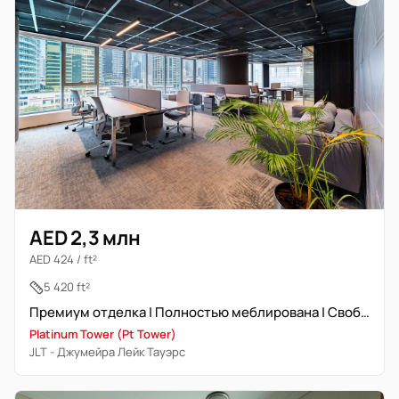
AED 2,3 млн
AED 424 / ft²
5 420 ft²
Премиум отделка | Полностью меблирована | Свободна | DMCC
Platinum Tower (Pt Tower)
JLT - Джумейра Лейк Тауэрс