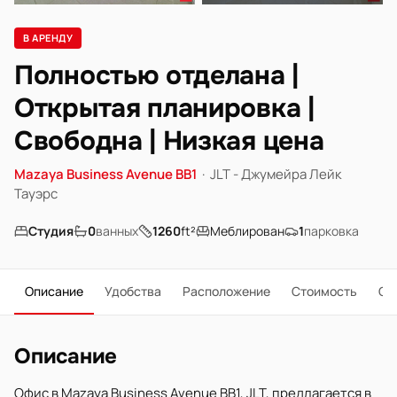
В АРЕНДУ
Полностью отделана |
Открытая планировка |
Свободна | Низкая цена
Mazaya Business Avenue BB1
·
JLT - Джумейра Лейк
Тауэрс
Студия
0
ванных
1260
ft²
Меблирован
1
парковка
Описание
Удобства
Расположение
Стоимость
О 
Описание
Офис в Mazaya Business Avenue BB1, JLT, предлагается в