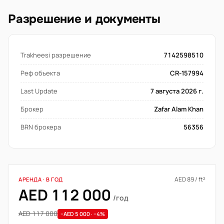
Разрешение и документы
Trakheesi разрешение
7142598510
Реф объекта
CR-157994
Last Update
7 августа 2026 г.
Брокер
Zafar Alam Khan
BRN брокера
56356
AED 89 / ft²
АРЕНДА · В ГОД
AED 112 000
/год
AED 117 000
−AED 5 000 · −4%