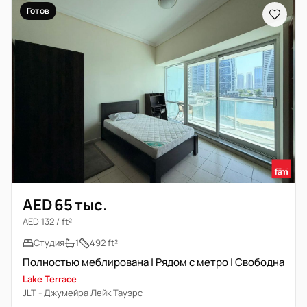
Готов
AED 65 тыс.
AED 132 / ft²
Студия
1
492 ft²
Полностью меблирована | Рядом с метро | Свободна
Lake Terrace
JLT - Джумейра Лейк Тауэрс