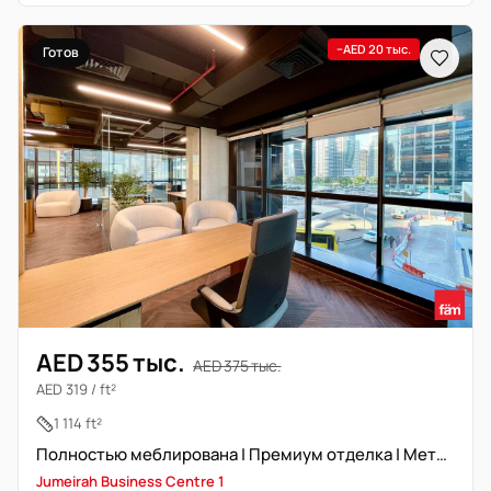
−AED 20 тыс.
Готов
AED 355 тыс.
AED 375 тыс.
AED 319 / ft²
1 114 ft²
Полностью меблирована | Премиум отделка | Метро
Jumeirah Business Centre 1