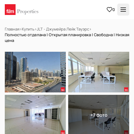
0
Главная
›
Купить
›
JLT - Джумейра Лейк Тауэрс
›
Полностью отделана | Открытая планировка | Свободна | Низкая
цена
В АРЕНДУ
Готов к заселению
+7 фото