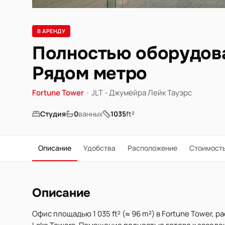
В АРЕНДУ
Полностью оборудован
Рядом метро
Fortune Tower
·
JLT - Джумейра Лейк Тауэрс
Студия
0
ванных
1035
ft²
Описание
Удобства
Расположение
Стоимост
Описание
Офис площадью 1 035 ft² (≈ 96 m²) в Fortune Tower,