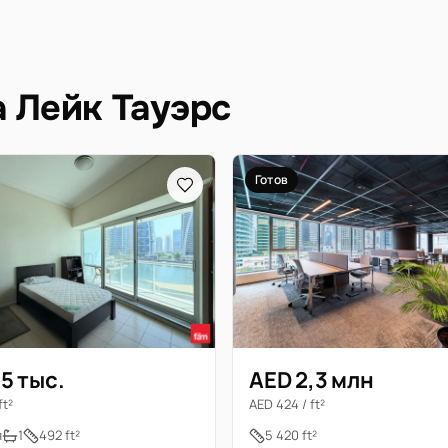
а Лейк Тауэрс
Готов
5 тыс.
AED 2,3 млн
ft²
AED 424 / ft²
я
1
492 ft²
5 420 ft²