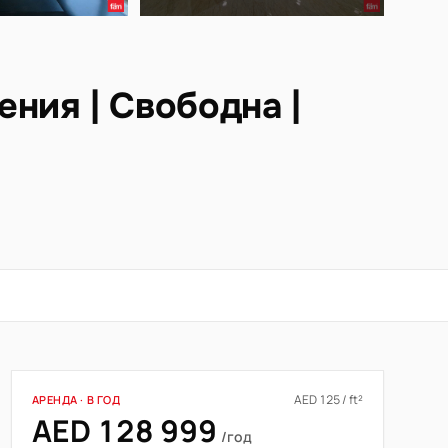
ния | Свободна |
AED 125 / ft²
АРЕНДА · В ГОД
AED 128 999
/год