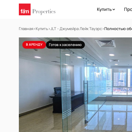
Купить
Про
Главная
›
Купить
›
JLT - Джумейра Лейк Тауэрс
›
Полностью обо
В АРЕНДУ
Готов к заселению