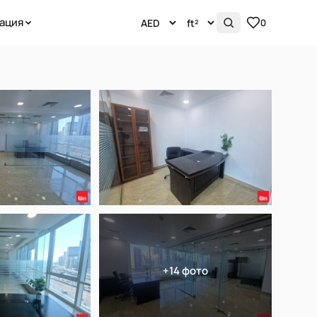
ация
0
+14 фото