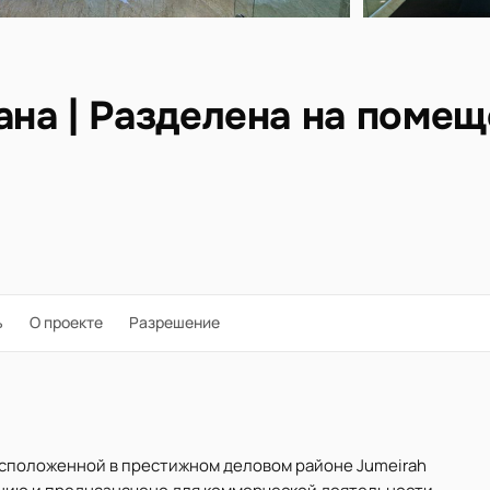
а | Разделена на помеще
ь
О проекте
Разрешение
 расположенной в престижном деловом районе Jumeirah