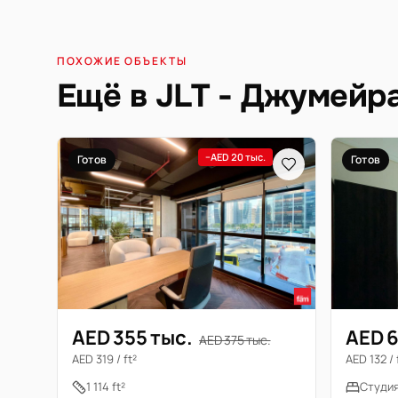
ПОХОЖИЕ ОБЪЕКТЫ
Ещё в JLT - Джумейр
−AED 20 тыс.
Готов
Готов
AED 355 тыс.
AED 6
AED 375 тыс.
AED 319 / ft²
AED 132 / 
1 114 ft²
Студи