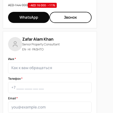
AED 144 999
−AED 16 000 · −11%
WhatsApp
Звонок
Zafar Alam Khan
Senior Property Consultant
EN · HI · PASHTO
Имя
*
Телефон
*
Email
*