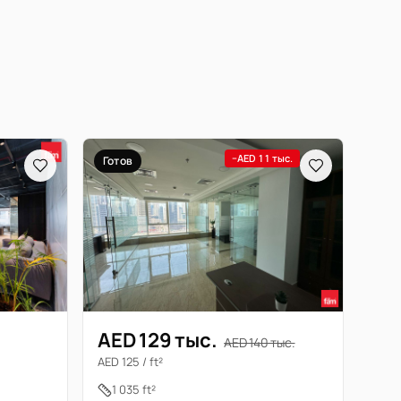
−AED 11 тыс.
Готов
AED 129 тыс.
AED 140 тыс.
AED 125 / ft²
1 035 ft²