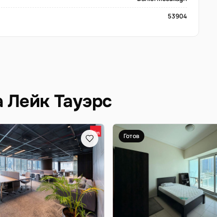
53904
а Лейк Тауэрс
Готов