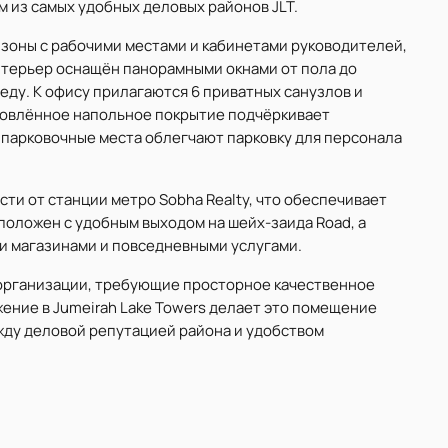
 из самых удобных деловых районов JLT.
зоны с рабочими местами и кабинетами руководителей,
нтерьер оснащён панорамными окнами от пола до
еду. К офису прилагаются 6 приватных санузлов и
бновлённое напольное покрытие подчёркивает
парковочные места облегчают парковку для персонала
сти от станции метро Sobha Realty, что обеспечивает
оложен с удобным выходом на шейх-заида Road, а
 магазинами и повседневными услугами.
организации, требующие просторное качественное
ение в Jumeirah Lake Towers делает это помещение
жду деловой репутацией района и удобством