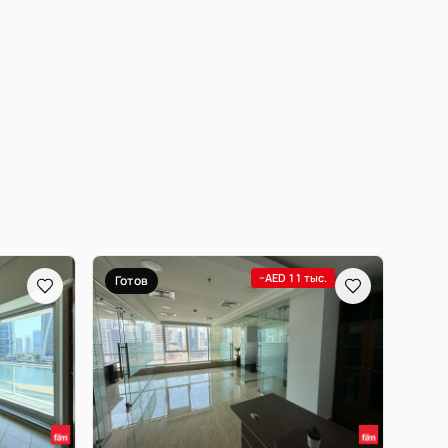
−AED 11 тыс.
Готов