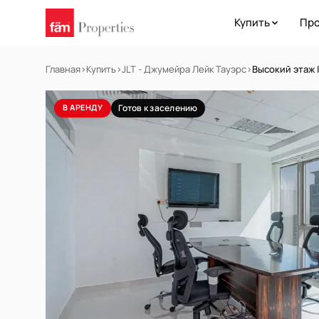
Купить
Про
Главная
›
Купить
›
JLT - Джумейра Лейк Тауэрс
›
Высокий этаж 
В АРЕНДУ
Готов к заселению