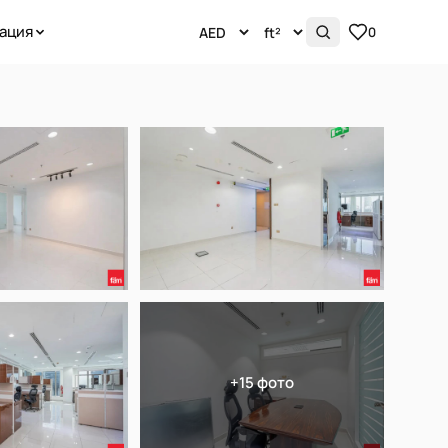
ация
0
+15 фото