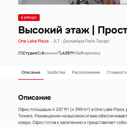
В АРЕНДУ
Высокий этаж | Прос
One Lake Plaza
·
JLT - Джумейра Лейк Тауэрс
Студия
6
ванных
4297
ft²
1
парковка
Описание
Удобства
Расположение
Стоимост
Описание
Офис площадью 4 297 ft² (≈ 399 m²) в One Lake Plaza
Towers. Размещение на высоком этаже обеспечивае
озеро. Офис готов к заселению и представляет соб