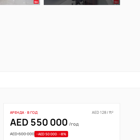
AED 128 / ft²
АРЕНДА · В ГОД
AED 550 000
/год
AED 600 000
−AED 50 000 · −8%