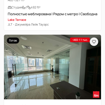
AED 132 / ft²
Студия
1
492 ft²
Полностью меблирована | Рядом с метро | Свободна
Lake Terrace
JLT - Джумейра Лейк Тауэрс
−AED 11 тыс.
Готов