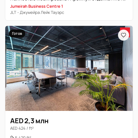
Jumeirah Business Centre 1
JLT - Джумейра Лейк Тауэрс
Готов
AED 2,3 млн
AED 424 / ft²
5 420 ft²