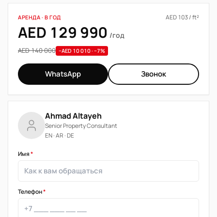
AED 103 / ft²
АРЕНДА · В ГОД
AED 129 990
/год
AED 140 000
−AED 10 010 · −7%
WhatsApp
Звонок
Ahmad Altayeh
Senior Property Consultant
EN · AR · DE
Имя
*
Телефон
*