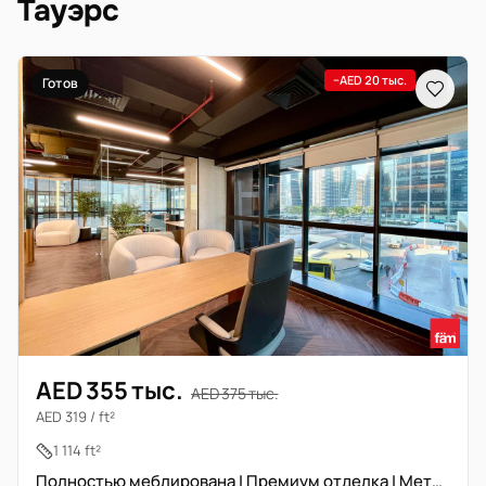
Тауэрс
−AED 20 тыс.
Готов
AED 355 тыс.
AED 375 тыс.
AED 319 / ft²
1 114 ft²
Полностью меблирована | Премиум отделка | Метро