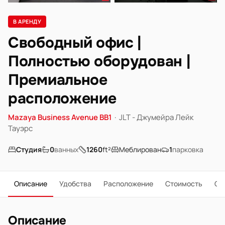
В АРЕНДУ
Свободный офис |
Полностью оборудован |
Премиальное
расположение
Mazaya Business Avenue BB1
·
JLT - Джумейра Лейк
Тауэрс
Студия
0
ванных
1260
ft²
Меблирован
1
парковка
Описание
Удобства
Расположение
Стоимость
О 
Описание