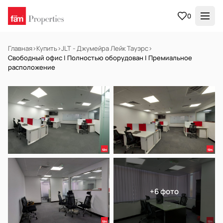
0
Главная
›
Купить
›
JLT - Джумейра Лейк Тауэрс
›
Свободный офис | Полностью оборудован | Премиальное
расположение
В АРЕНДУ
Готов к заселению
+6 фото