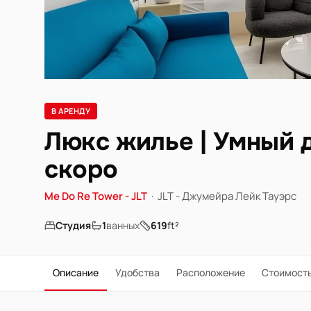
В АРЕНДУ
Люкс жилье | Умный 
скоро
Me Do Re Tower - JLT
·
JLT - Джумейра Лейк Тауэрс
Студия
1
ванных
619
ft²
Описание
Удобства
Расположение
Стоимост