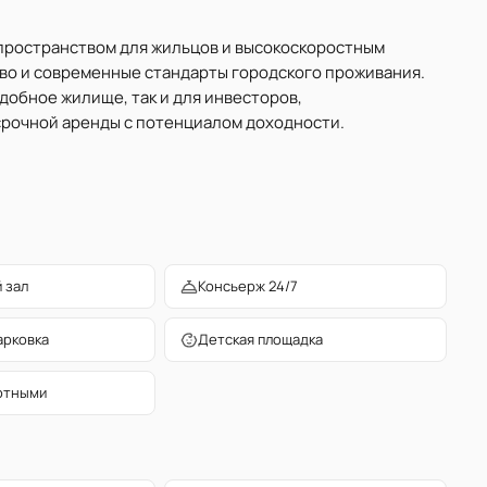
пространством для жильцов и высокоскоростным
тво и современные стандарты городского проживания.
добное жилище, так и для инвесторов,
срочной аренды с потенциалом доходности.
 зал
Консьерж 24/7
арковка
Детская площадка
отными