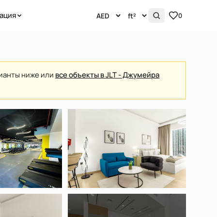
ация
0
рианты ниже или
все объекты в JLT - Джумейра