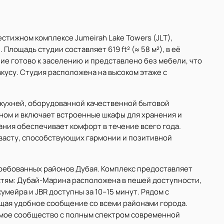
стижном комплексе Jumeirah Lake Towers (JLT),
лощадь студии составляет 619 ft² (≈ 58 м²), в её
ие готово к заселению и представлено без мебели, что
кусу. Студия расположена на высоком этаже с
 кухней, оборудованной качественной бытовой
ном и включает встроенные шкафы для хранения и
ния обеспечивает комфорт в течение всего года.
васту, способствующих гармонии и позитивной
требованных районов Дубая. Комплекс предоставляет
тям: Дубай-Марина расположена в пешей доступности,
умейра и JBR доступны за 10–15 минут. Рядом с
щая удобное сообщение со всеми районами города.
емое сообщество с полным спектром современной