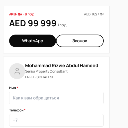
AED 162 / ft²
АРЕНДА · В ГОД
AED 99 999
/год
WhatsApp
Звонок
Mohammad Rizvie Abdul Hameed
Senior Property Consultant
EN · HI · SINHALESE
Имя
*
Телефон
*