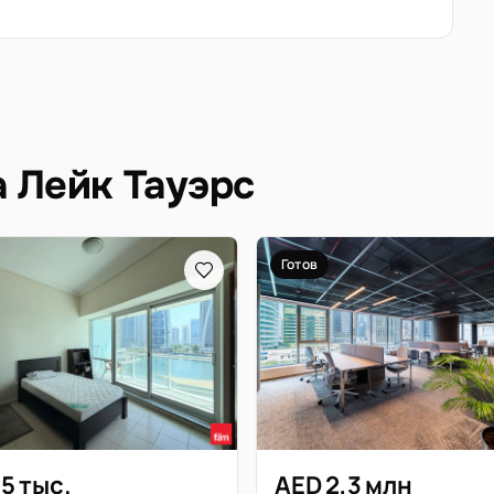
а Лейк Тауэрс
Готов
5 тыс.
AED 2,3 млн