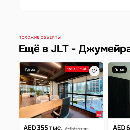
ПОХОЖИЕ ОБЪЕКТЫ
Ещё в JLT - Джумейр
−AED 20 тыс.
Готов
Готов
AED 355 тыс.
AED 6
AED 375 тыс.