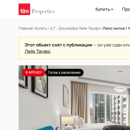
Купить
Про
Главная
›
Купить
›
JLT - Джумейра Лейк Тауэрс
›
Люкс жилье | 
Этот объект снят с публикации
— он уже сдан ил
Лейк Тауэрс
.
В АРЕНДУ
Готов к заселению