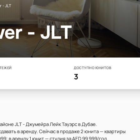
 - JLT
er - JLT
ТЕЖЕЙ
ДОСТУПНО ЮНИТОВ
3
айоне JLT - Джумейра Лейк Тауэрс в Дубае.
давать в аренду. Сейчас в продаже 2 юнита — квартиры
999; в аренду 1 юнит — студия за AED 99 999/год.