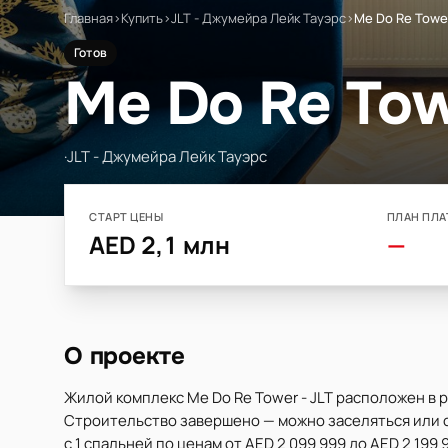
Главная
›
Купить
›
JLT - Джумейра Лейк Тауэрс
›
Me Do Re Tower
Готов
Me Do Re Tow
·
JLT - Джумейра Лейк Тауэрс
СТАРТ ЦЕНЫ
ПЛАН ПЛА
AED 2,1 млн
—
О проекте
Жилой комплекс Me Do Re Tower - JLT расположен в р
Строительство завершено — можно заселяться или с
с 1 спальней по ценам от AED 2 099 999 до AED 2 199 