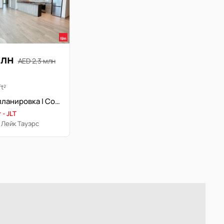
млн
AED 2,3 млн
ft²
Просторная планировка | Современный дизайн | Стратегическое расположение
 - JLT
 Лейк Тауэрс