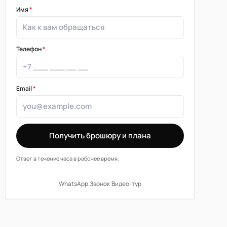
Имя
*
Телефон
*
Email
*
Получить брошюру и плана
Ответ в течение часа в рабочее время.
WhatsApp
·
Звонок
·
Видео-тур