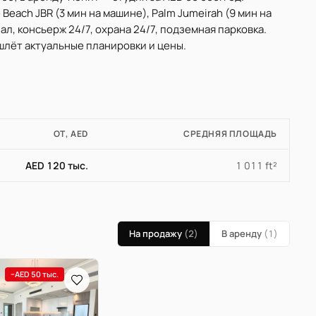
 Beach JBR (3 мин на машине), Palm Jumeirah (9 мин на
л, консьерж 24/7, охрана 24/7, подземная парковка.
шлёт актуальные планировки и цены.
ОТ, AED
СРЕДНЯЯ ПЛОЩАДЬ
AED 120 тыс.
1 011 ft²
На продажу
(2)
В аренду
(1)
−AED 50 тыс.