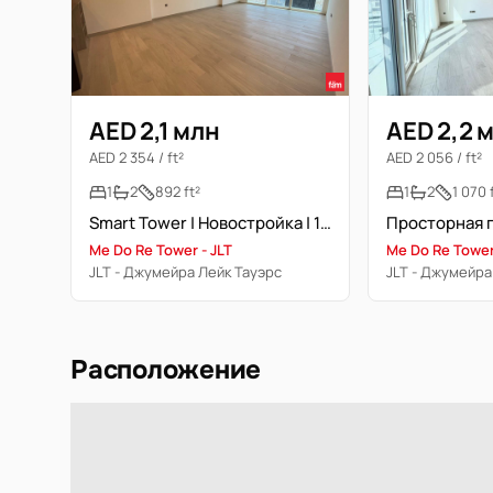
AED 2,1 млн
AED 2,2 
AED 2 354 / ft²
AED 2 056 / ft²
1
2
892 ft²
1
2
1 070 
Smart Tower | Новостройка | 1+ кабинет
Me Do Re Tower - JLT
Me Do Re Tower
JLT - Джумейра Лейк Тауэрс
JLT - Джумейра
Расположение