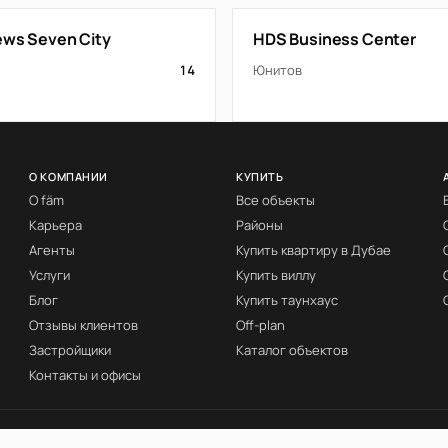
iews Seven City
HDS Business Center
14
Юнитов
О КОМПАНИИ
КУПИТЬ
О fäm
Все объекты
Карьера
Районы
Агенты
Купить квартиру в Дубае
Услуги
Купить виллу
Блог
Купить таунхаус
Отзывы клиентов
Off-plan
Застройщики
Каталог объектов
Контакты и офисы