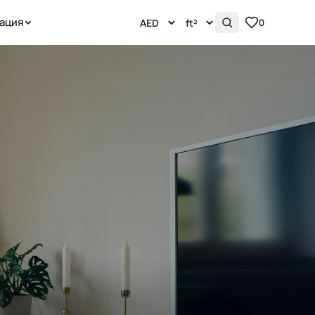
ация
0