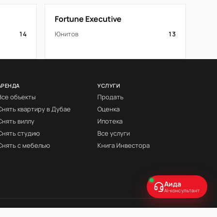
Fortune Executive
14
Юнитов
13
АРЕНДА
УСЛУГИ
Все объекты
Продать
Снять квартиру в Дубае
Оценка
Снять виллу
Ипотека
Снять студию
Все услуги
Снять с мебелью
Книга Инвестора
Аида
AI-консультант