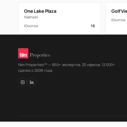
One Lake Plaza
Golf V
Nakheel
Юнитов
Юнитов
16
fäm Properties™ — 950+ экспертов, 25 офисов, 12 000+
сделок с 2008 года.
© fäm Properties™ · ORN 1858 · С 2008