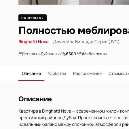
НА ПРОДАЖУ
Полностью меблирова
Binghatti Nova
·
Джумейра Виллидж Серкл (JVC)
1
спальни
2
ванных
650
ft²
Меблирован
Описание
Удобства
Расположение
Стоимост
Описание
Квартира в Binghatti Nova — современном жилом компл
престижных районов Дубая. Проект сочетает элега
идеальный баланс между спокойной атмосферой рай