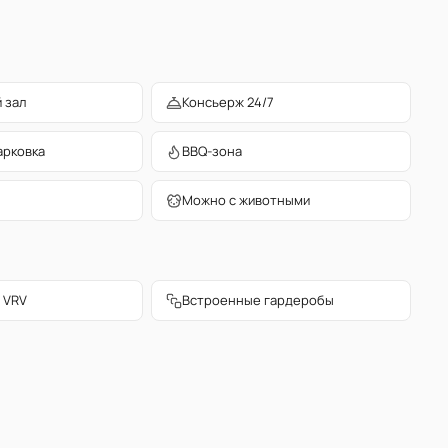
 зал
Консьерж 24/7
арковка
BBQ-зона
Можно с животными
 VRV
Встроенные гардеробы