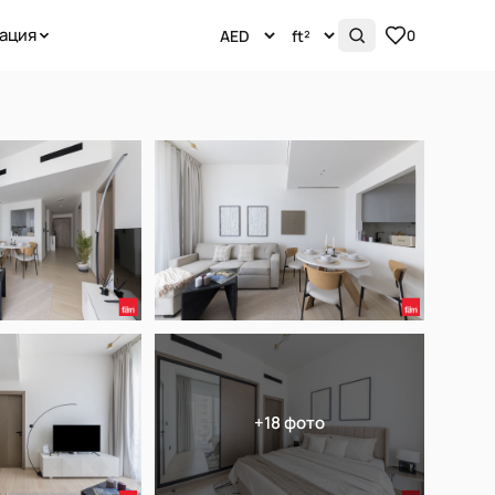
ация
0
+18 фото