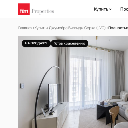
Купить
Про
Главная
›
Купить
›
Джумейра Виллидж Серкл (JVC)
›
Полностью
НА ПРОДАЖУ
Готов к заселению