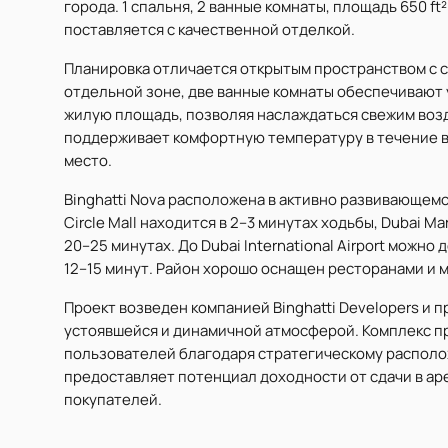
города. 1 спальня, 2 ванные комнаты, площадь 650 ft
поставляется с качественной отделкой.
Планировка отличается открытым пространством с 
отдельной зоне, две ванные комнаты обеспечивают 
жилую площадь, позволяя наслаждаться свежим воз
поддерживает комфортную температуру в течение в
место.
Binghatti Nova расположена в активно развивающем
Circle Mall находится в 2–3 минутах ходьбы, Dubai Mar
20–25 минутах. До Dubai International Airport можно д
12–15 минут. Район хорошо оснащен ресторанами и 
Проект возведен компанией Binghatti Developers и 
устоявшейся и динамичной атмосферой. Комплекс пр
пользователей благодаря стратегическому распол
предоставляет потенциал доходности от сдачи в а
покупателей.