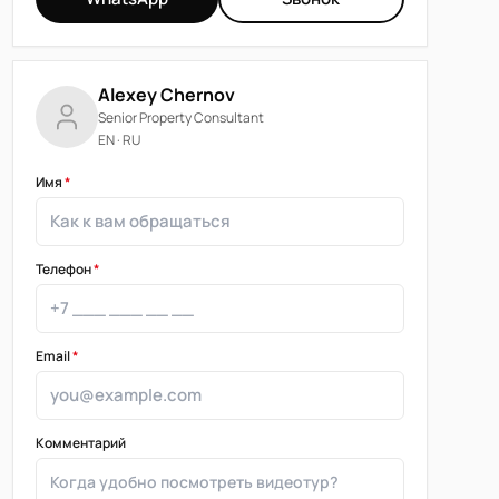
Alexey Chernov
Senior Property Consultant
EN · RU
Имя
*
Телефон
*
Email
*
Комментарий