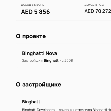
ДОХОД В МЕСЯЦ
ДОХОД В ГОД
AED 5 856
AED 70 27
О проекте
Binghatti Nova
Застройщик:
Binghatti
· с 2008
О застройщике
Binghatti
Binghatti Developers — дочерняя структура Binghatti 