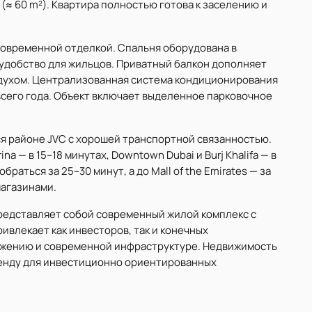
² (≈ 60 m²). Квартира полностью готова к заселению и
современной отделкой. Спальня оборудована в
удобство для жильцов. Приватный балкон дополняет
духом. Централизованная система кондиционирования
сего года. Объект включает выделенное парковочное
ся районе JVC с хорошей транспортной связанностью.
ina — в 15–18 минутах, Downtown Dubai и Burj Khalifa — в
обраться за 25–30 минут, а до Mall of the Emirates — за
магазинами.
представляет собой современный жилой комплекс с
ивлекает как инвесторов, так и конечных
ожению и современной инфраструктуре. Недвижимость
ренду для инвестиционно ориентированных