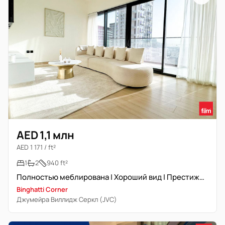
AED 1,1 млн
AED 1 171 / ft²
1
2
940 ft²
Полностью меблирована | Хороший вид | Престижный район
Binghatti Corner
Джумейра Виллидж Серкл (JVC)