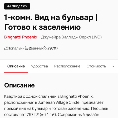
НА ПРОДАЖУ
1-комн. Вид на бульвар |
Готово к заселению
Binghatti Phoenix
·
Джумейра Виллидж Серкл (JVC)
1
спальни
2
ванных
797
ft²
Описание
Удобства
Расположение
Стоимость
Ип
Описание
Квартира с одной спальней в Binghatti Phoenix,
расположенная в Jumeirah Village Circle, предлагает
прямой вид на бульвар и готова к заселению. Площадь
составляет 797 ft² (≈ 74 m²). Современный дизайн