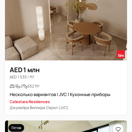
AED 1 млн
AED 1 533 / ft²
1
2
652 ft²
Несколько вариантов | JVC | Кухонные приборы
Celestara Residences
Джумейра Виллидж Серкл (JVC)
Готов