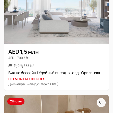
AED 1,5 млн
AED 1 700 / ft²
1
2
853 ft²
Вид на бассейн | Удобный въезд-выезд | Оригинальная перепродажа
HILLMONT RESIDENCES
Джумейра Виллидж Серкл (JVC)
Off-plan