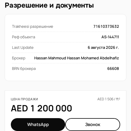
Разрешение и документы
Trakheesi разрешение
71610373632
Реф объекта
AS-144711
Last Update
6 августа 2026 г.
Брокер
Hassan Mahmoud Hassan Mohamed Abdelhafiz
BRN брокера
66608
AED 1 506 / ft²
ЦЕНА ПРОДАЖИ
AED 1 200 000
WhatsApp
Звонок