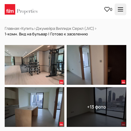
0
Главная
›
Купить
›
Джумейра Виллидж Серкл (JVC)
›
1-комн. Вид на бульвар | Готово к заселению
НА ПРОДАЖУ
Готов к заселению
+13 фото