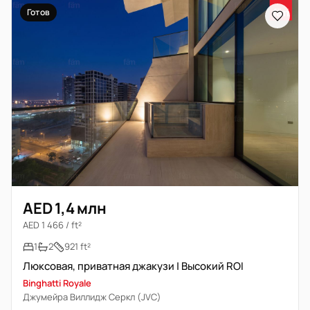
Готов
AED 1,4 млн
AED 1 466 / ft²
1
2
921 ft²
Люксовая, приватная джакузи | Высокий ROI
Binghatti Royale
Джумейра Виллидж Серкл (JVC)