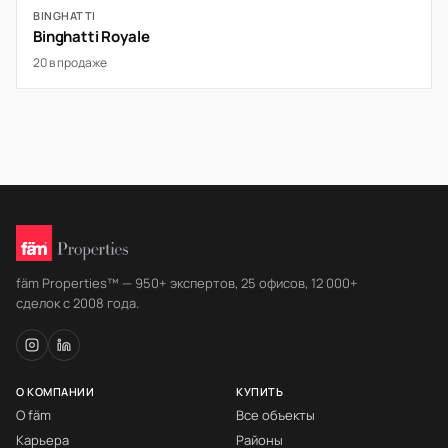
BINGHATTI
Binghatti Royale
20 в продаже
fäm Properties™ — 950+ экспертов, 25 офисов, 12 000+
сделок с 2008 года.
О КОМПАНИИ
КУПИТЬ
О fäm
Все объекты
Карьера
Районы