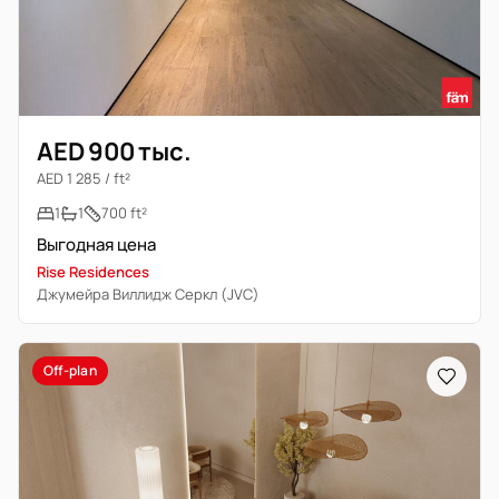
AED 900 тыс.
AED 1 285 / ft²
1
1
700 ft²
Выгодная цена
Rise Residences
Джумейра Виллидж Серкл (JVC)
Off-plan