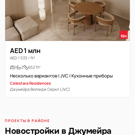
AED 1 млн
AED 1 533 / ft²
1
2
652 ft²
Несколько вариантов | JVC | Кухонные приборы
Celestara Residences
Джумейра Виллидж Серкл (JVC)
ПРОЕКТЫ В РАЙОНЕ
Новостройки в Джумейра