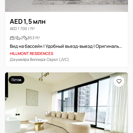
AED 1,5 млн
AED 1 700 / ft²
1
2
853 ft²
Вид на бассейн | Удобный въезд-выезд | Оригинальная перепродажа
HILLMONT RESIDENCES
Джумейра Виллидж Серкл (JVC)
Готов