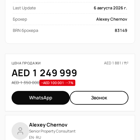
Last Update
6 августа 2026 г.
Брокер
Alexey Chernov
BRN брокера
83149
AED 1 881 / ft²
ЦЕНА ПРОДАЖИ
AED 1 249 999
AED 1 350 000
−AED 100 001 · −7%
WhatsApp
Звонок
Alexey Chernov
Senior Property Consultant
EN · RU