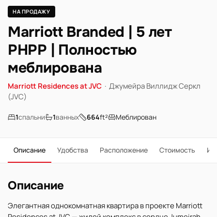
НА ПРОДАЖУ
Marriott Branded | 5 лет
PHPP | Полностью
меблирована
Marriott Residences at JVC
·
Джумейра Виллидж Серкл
(JVC)
1
спальни
1
ванных
664
ft²
Меблирован
Описание
Удобства
Расположение
Стоимость
Ип
Описание
Элегантная однокомнатная квартира в проекте Marriott
Residences at JVC — жилой комплекс в сердце Jumeirah