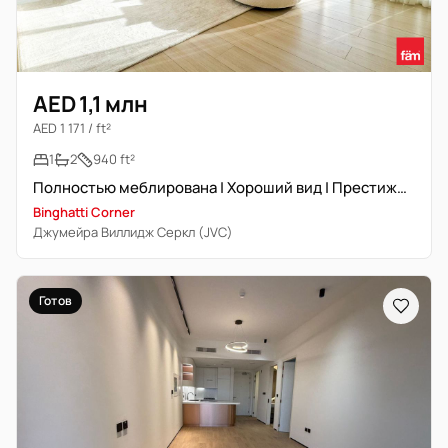
AED 1,1 млн
AED 1 171 / ft²
1
2
940 ft²
Полностью меблирована | Хороший вид | Престижный район
Binghatti Corner
Джумейра Виллидж Серкл (JVC)
Готов