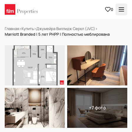
0
Главная
›
Купить
›
Джумейра Виллидж Серкл (JVC)
›
Marriott Branded | 5 лет PHPP | Полностью меблирована
НА ПРОДАЖУ
Готов к заселению
+7 фото