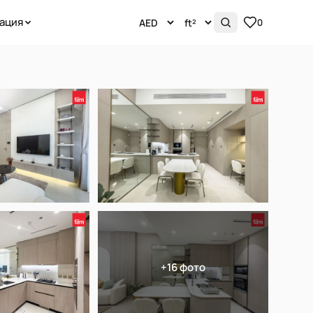
ация
0
+16 фото