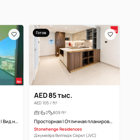
Готов
AED 85 тыс.
AED 105 / ft²
1
2
809 ft²
Просторная | Отличная планировка | Специалист по недвижимости
Средний этаж | Без мебели | Вид на комплекс
Stonehenge Residences
Джумейра Виллидж Серкл (JVC)
)