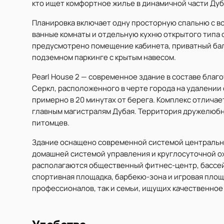
кто ищет комфортное жилье в динамичной части Дуб
Планировка включает одну просторную спальню с 
ванные комнаты и отдельную кухню открытого типа с
предусмотрено помещение кабинета, приватный балк
подземном паркинге с крытым навесом.
Pearl House 2 — современное здание в составе бла
Серкл, расположенного в черте города на удалении 
примерно в 20 минутах от берега. Комплекс отлича
главным магистралям Дубая. Территория дружелюбн
питомцев.
Здание оснащено современной системой центральн
домашней системой управления и круглосуточной о
располагаются общественный фитнес-центр, бассей
спортивная площадка, барбекю-зона и игровая площ
профессионалов, так и семьи, ищущих качественное