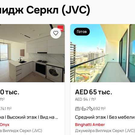
идж Серкл (JVC)
Готов
0 тыс.
AED 65 тыс.
ft²
AED 94 / ft²
741 ft²
1
2
692 ft²
Свободна | Высокий этаж | Вид на линию горизонта Дубая | Просторная
 Onyx
Binghatti Amber
 Виллидж Серкл (JVC)
Джумейра Виллидж Серкл (JVC