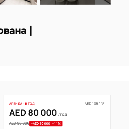
вана |
AED 105 / ft²
АРЕНДА · В ГОД
AED 80 000
/год
AED 90 000
−AED 10 000 · −11%