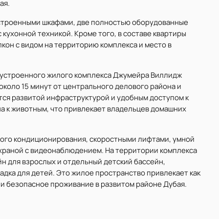
ая.
встроенными шкафами, две полностью оборудованные
 кухонной техникой. Кроме того, в составе квартиры
он с видом на территорию комплекса и место в
гоустроенного жилого комплекса Джумейра Виллидж
около 15 минут от центрального делового района и
ется развитой инфраструктурой и удобным доступом к
а к животным, что привлекает владельцев домашних
ого кондиционирования, скоростными лифтами, умной
храной с видеонаблюдением. На территории комплекса
н для взрослых и отдельный детский бассейн,
адка для детей. Это жилое пространство привлекает как
 и безопасное проживание в развитом районе Дубая.