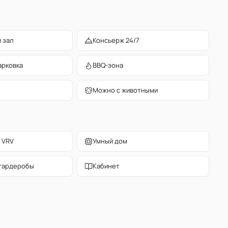
 зал
Консьерж 24/7
арковка
BBQ-зона
Можно с животными
 VRV
Умный дом
гардеробы
Кабинет