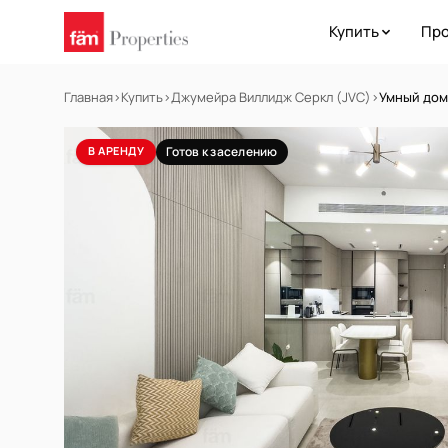
Купить
Про
Главная
›
Купить
›
Джумейра Виллидж Серкл (JVC)
›
Умный дом
В АРЕНДУ
Готов к заселению