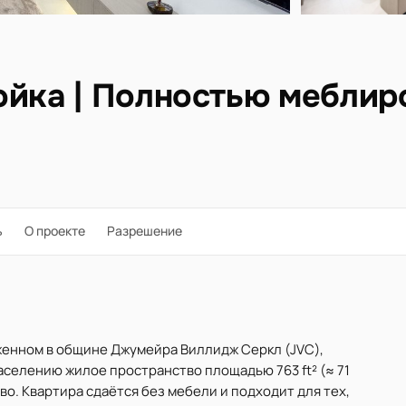
ойка | Полностью меблиро
ь
О проекте
Разрешение
оженном в общине Джумейра Виллидж Серкл (JVC),
заселению жилое пространство площадью 763 ft² (≈ 71
во. Квартира сдаётся без мебели и подходит для тех,