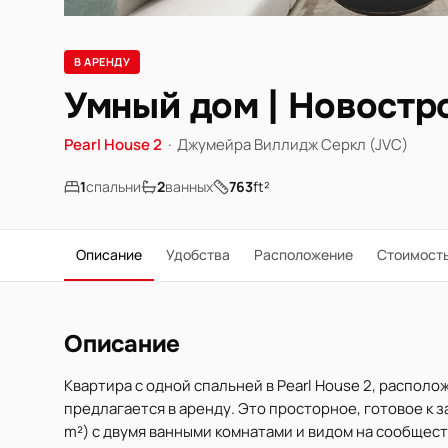
В АРЕНДУ
Умный дом | Новостр
Pearl House 2
·
Джумейра Виллидж Серкл (JVC)
1
спальни
2
ванных
763
ft²
Описание
Удобства
Расположение
Стоимост
Описание
Квартира с одной спальней в Pearl House 2, распол
предлагается в аренду. Это просторное, готовое к 
m²) с двумя ванными комнатами и видом на сообщест