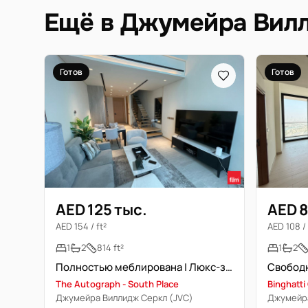
Ещё в Джумейра Вилл
Готов
Готов
AED 125 тыс.
AED 8
AED 154 / ft²
AED 108 / 
1
2
814 ft²
1
2
Полностью меблирована | Люкс-здание | Свободна
The Autograph - South Place
Binghatti
Джумейра Виллидж Серкл (JVC)
Джумейра