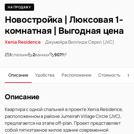
НА ПРОДАЖУ
Новостройка | Люксовая 1-
комнатная | Выгодная цена
Xenia Residence
·
Джумейра Виллидж Серкл (JVC)
1
спальни
2
ванных
907
ft²
Описание
Удобства
Расположение
Стоимость
Ип
Описание
Квартира с одной спальней в проекте Xenia Residence,
расположенном в районе Jumeirah Village Circle (JVC),
предлагается на этапе off-plan. Проект представляет
собой пятиэтажное жилое здание современной