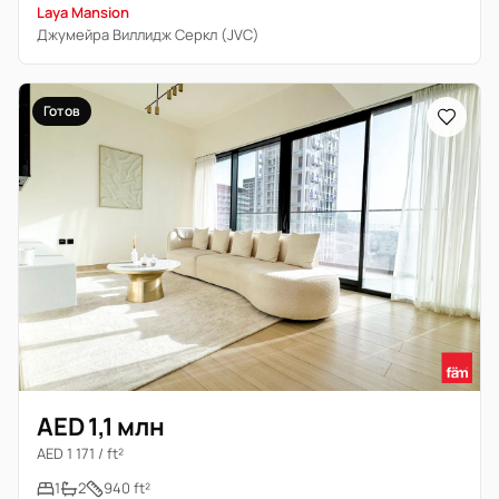
Laya Mansion
Джумейра Виллидж Серкл (JVC)
Готов
AED 1,1 млн
AED 1 171 / ft²
1
2
940 ft²