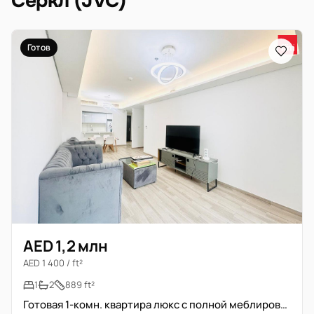
Серкл (JVC)
Готов
AED 1,2 млн
AED 1 400 / ft²
1
2
889 ft²
Готовая 1-комн. квартира люкс с полной меблировкой