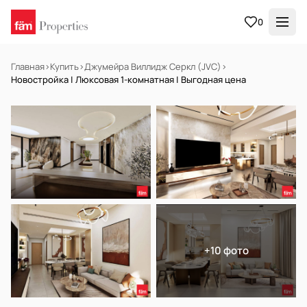
0
Главная
›
Купить
›
Джумейра Виллидж Серкл (JVC)
›
Новостройка | Люксовая 1-комнатная | Выгодная цена
НА ПРОДАЖУ
Off-plan
+10 фото