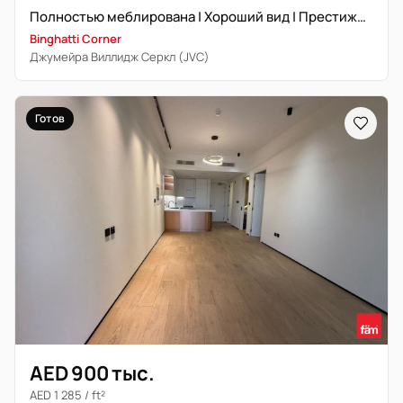
Полностью меблирована | Хороший вид | Престижный район
Binghatti Corner
Джумейра Виллидж Серкл (JVC)
Готов
AED 900 тыс.
AED 1 285 / ft²