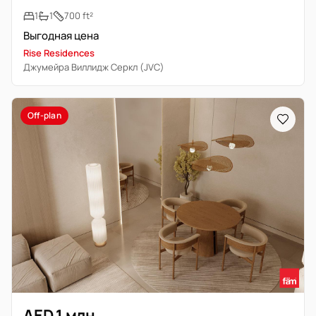
1
1
700 ft²
Выгодная цена
Rise Residences
Джумейра Виллидж Серкл (JVC)
Off-plan
AED 1 млн