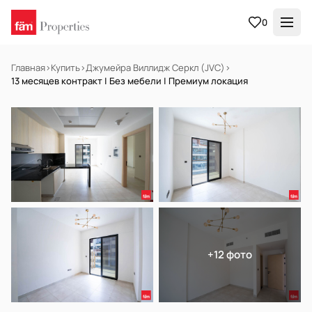
0
Главная
›
Купить
›
Джумейра Виллидж Серкл (JVC)
›
13 месяцев контракт | Без мебели | Премиум локация
В АРЕНДУ
Готов к заселению
+12 фото