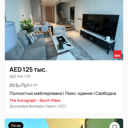
AED 125 тыс.
AED 154 / ft²
1
2
814 ft²
Полностью меблирована | Люкс-здание | Свободна
The Autograph - South Place
Джумейра Виллидж Серкл (JVC)
Готов