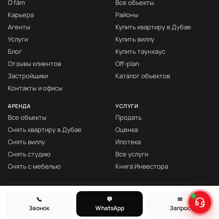
О fäm
Все объекты
Карьера
Районы
Агенты
Купить квартиру в Дубае
Услуги
Купить виллу
Блог
Купить таунхаус
Отзывы клиентов
Off-plan
Застройщики
Каталог объектов
Контакты и офисы
АРЕНДА
УСЛУГИ
Все объекты
Продать
Снять квартиру в Дубае
Оценка
Снять виллу
Ипотека
Снять студию
Все услуги
Снять с мебелью
Книга Инвестора
© fäm Properties™ · ORN 1858 · С 2008
📞
💬
✉
Звонок
WhatsApp
Запрос