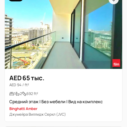
AED 65 тыс.
AED 94 / ft²
1
2
692 ft²
Средний этаж | Без мебели | Вид на комплекс
Binghatti Amber
Джумейра Виллидж Серкл (JVC)