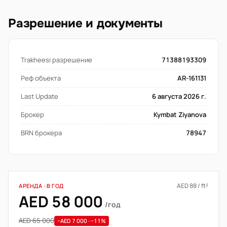
Разрешение и документы
Trakheesi разрешение
71388193309
Реф объекта
AR-161131
Last Update
6 августа 2026 г.
Брокер
Kymbat Ziyanova
BRN брокера
78947
AED 88 / ft²
АРЕНДА · В ГОД
AED 58 000
/год
AED 65 000
−AED 7 000 · −11%