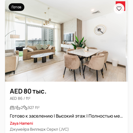
Готов
AED 80 тыс.
AED 86 / ft²
1
2
927 ft²
Готово к заселению | Высокий этаж | Полностью меблирована
Zaya Hameni
Джумейра Виллидж Серкл (JVC)