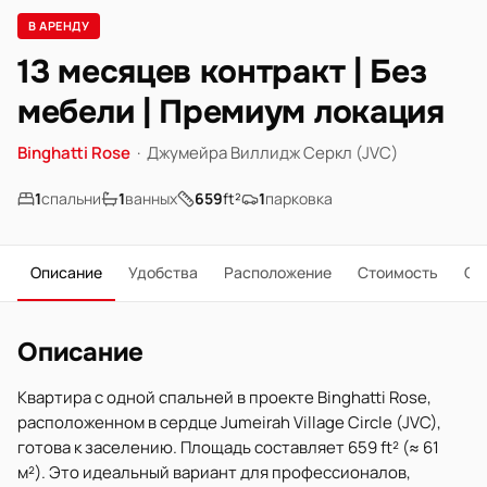
В АРЕНДУ
13 месяцев контракт | Без
мебели | Премиум локация
Binghatti Rose
·
Джумейра Виллидж Серкл (JVC)
1
спальни
1
ванных
659
ft²
1
парковка
Описание
Удобства
Расположение
Стоимость
О 
Описание
Квартира с одной спальней в проекте Binghatti Rose,
расположенном в сердце Jumeirah Village Circle (JVC),
готова к заселению. Площадь составляет 659 ft² (≈ 61
м²). Это идеальный вариант для профессионалов,