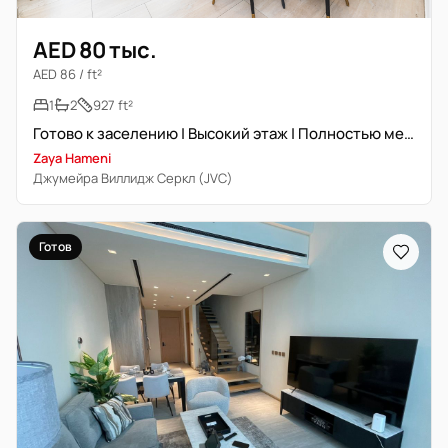
AED 80 тыс.
AED 86 / ft²
1
2
927 ft²
Готово к заселению | Высокий этаж | Полностью меблирована
Zaya Hameni
Джумейра Виллидж Серкл (JVC)
Готов