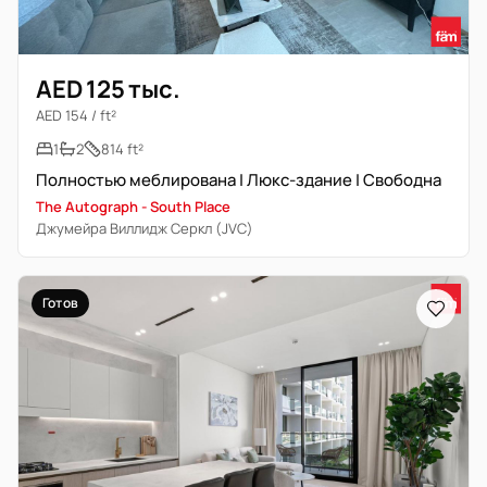
AED 125 тыс.
AED 154 / ft²
1
2
814 ft²
Полностью меблирована | Люкс-здание | Свободна
The Autograph - South Place
Джумейра Виллидж Серкл (JVC)
Готов