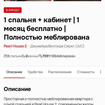
В АРЕНДУ
1 спальня + кабинет | 1
месяц бесплатно |
Полностью меблирована
Pearl House 2
·
Джумейра Виллидж Серкл (JVC)
1
спальни
2
ванных
733
ft²
Меблирован
Описание
Удобства
Расположение
Стоимость
О 
Описание
Просторная и полностью меблированная квартира с
одной спальней в Pearl House 2, современном жилом