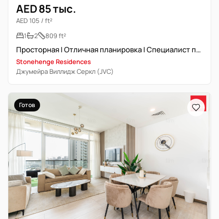
AED 85 тыс.
AED 105 / ft²
1
2
809 ft²
Просторная | Отличная планировка | Специалист по недвижимости
Stonehenge Residences
Джумейра Виллидж Серкл (JVC)
Готов