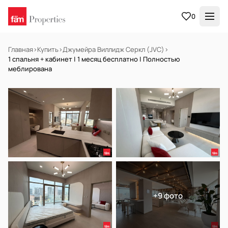
0
Главная
›
Купить
›
Джумейра Виллидж Серкл (JVC)
›
1 спальня + кабинет | 1 месяц бесплатно | Полностью
меблирована
В АРЕНДУ
Готов к заселению
+9 фото