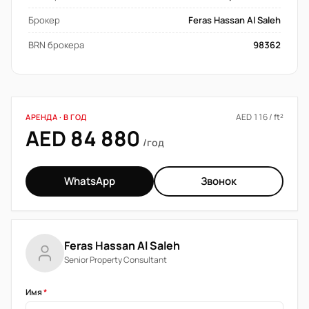
Брокер
Feras Hassan Al Saleh
BRN брокера
98362
AED 116 / ft²
АРЕНДА · В ГОД
AED 84 880
/год
WhatsApp
Звонок
Feras Hassan Al Saleh
Senior Property Consultant
Имя
*