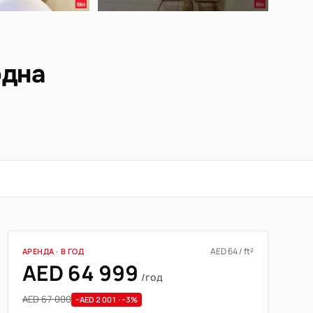
одна
AED 64 / ft²
АРЕНДА · В ГОД
AED 64 999
/год
AED 67 000
−AED 2 001 · −3%