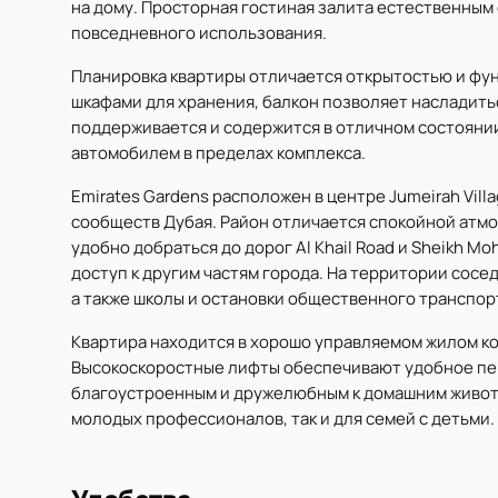
на дому. Просторная гостиная залита естественным
повседневного использования.
Планировка квартиры отличается открытостью и ф
шкафами для хранения, балкон позволяет насладит
поддерживается и содержится в отличном состоянии
автомобилем в пределах комплекса.
Emirates Gardens расположен в центре Jumeirah Vill
сообществ Дубая. Район отличается спокойной атм
удобно добраться до дорог Al Khail Road и Sheikh M
доступ к другим частям города. На территории сосед
а также школы и остановки общественного транспор
Квартира находится в хорошо управляемом жилом к
Высокоскоростные лифты обеспечивают удобное пе
благоустроенным и дружелюбным к домашним животн
молодых профессионалов, так и для семей с детьми.