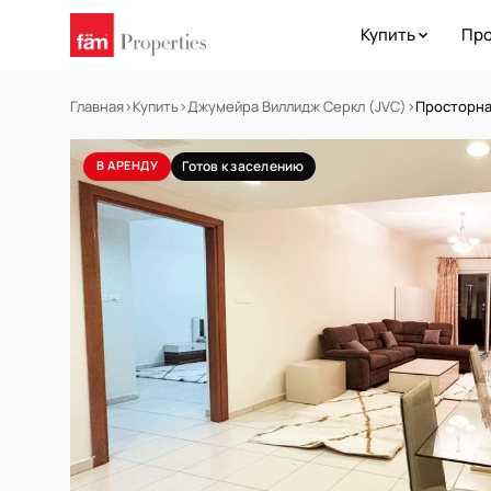
Купить
Про
Главная
›
Купить
›
Джумейра Виллидж Серкл (JVC)
›
Просторна
В АРЕНДУ
Готов к заселению