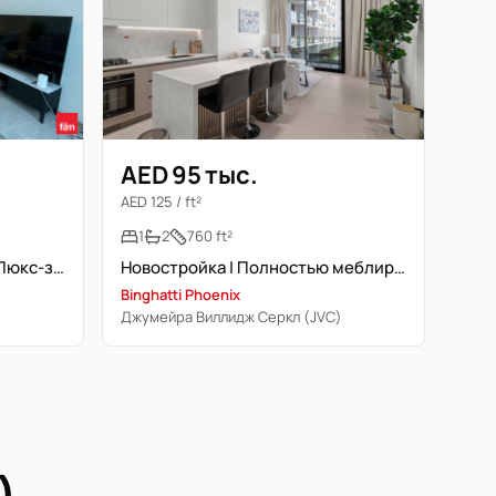
AED 95 тыс.
AED 125 / ft²
1
2
760 ft²
Полностью меблирована | Люкс-здание | Свободна
Новостройка | Полностью меблирована | Вид на бассейн
Binghatti Phoenix
)
Джумейра Виллидж Серкл (JVC)
)