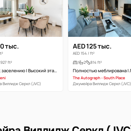
0 тыс.
AED 125 тыс.
t²
AED 154 / ft²
927 ft²
1
2
814 ft²
Готово к заселению | Высокий этаж | Полностью меблирована
eni
The Autograph - South Place
 Виллидж Серкл (JVC)
Джумейра Виллидж Серкл (JVC
йра Виллидж Серкл (JVC