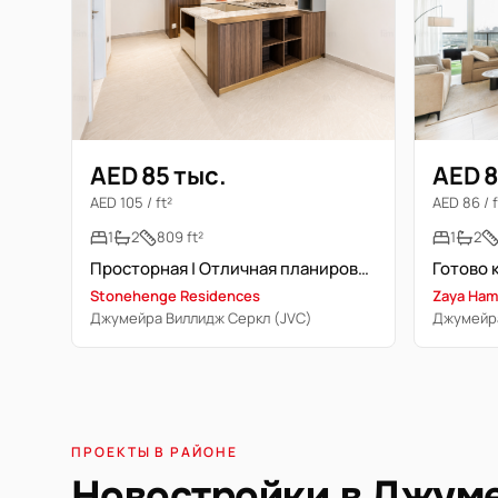
AED 85 тыс.
AED 8
AED 105 / ft²
AED 86 / f
1
2
809 ft²
1
2
Просторная | Отличная планировка | Специалист по недвижимости
Stonehenge Residences
Zaya Ham
Джумейра Виллидж Серкл (JVC)
Джумейра
ПРОЕКТЫ В РАЙОНЕ
Новостройки в Джуме