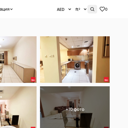
ация
0
+10 фото