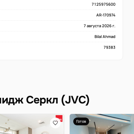
7125975600
AR-170974
7 августа 2026 г.
Bilal Ahmad
79383
идж Серкл (JVC)
Готов