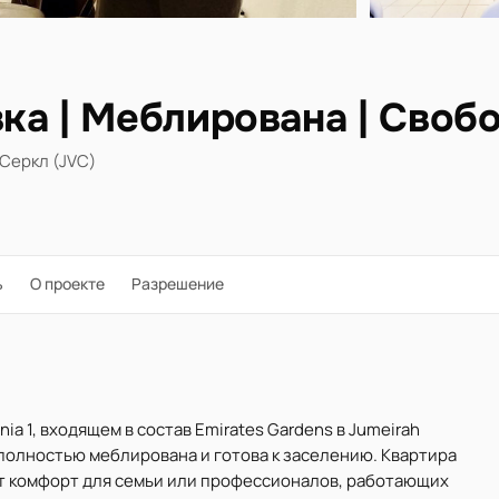
ка | Меблирована | Своб
Серкл (JVC)
ь
О проекте
Разрешение
ia 1, входящем в состав Emirates Gardens в Jumeirah
²), полностью меблирована и готова к заселению. Квартира
ет комфорт для семьи или профессионалов, работающих