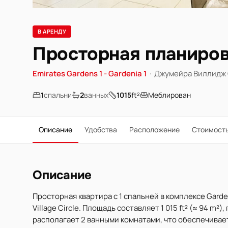
В АРЕНДУ
Просторная планиров
Emirates Gardens 1 - Gardenia 1
·
Джумейра Виллидж 
1
спальни
2
ванных
1015
ft²
Меблирован
Описание
Удобства
Расположение
Стоимост
Описание
Просторная квартира с 1 спальней в комплексе Garden
Village Circle. Площадь составляет 1 015 ft² (≈ 94 m
располагает 2 ванными комнатами, что обеспечива