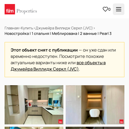
0
Главная
›
Купить
›
Джумейра Виллидж Серкл (JVC)
›
Новостройка | 1 спальня | Меблирована | 2 ванные | Pearl 3
Этот объект снят с публикации
— он уже сдан или
временно недоступен. Посмотрите похожие
актуальные варианты ниже или
все объекты в
Джумейра Виллидж Серкл (JVC)
.
В АРЕНДУ
Готов к заселению