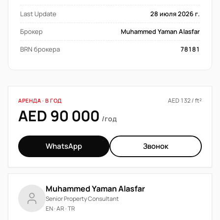
Last Update
28 июля 2026 г.
Брокер
Muhammed Yaman Alasfar
BRN брокера
78181
AED 132 / ft²
АРЕНДА · В ГОД
AED 90 000
/год
WhatsApp
Звонок
Muhammed Yaman Alasfar
Senior Property Consultant
EN · AR · TR