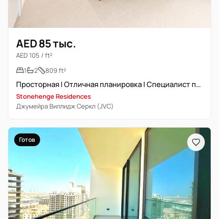
AED 85 тыс.
AED 105 / ft²
1
2
809 ft²
Просторная | Отличная планировка | Специалист по недвижимости
Stonehenge Residences
Джумейра Виллидж Серкл (JVC)
Готов