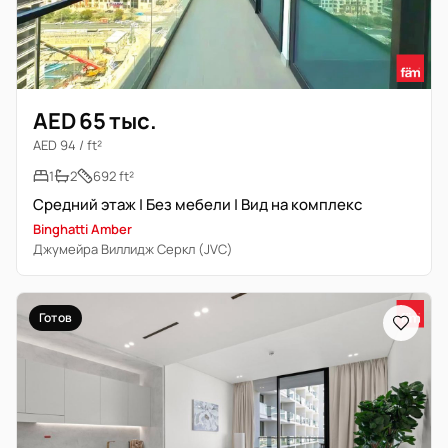
AED 65 тыс.
AED 94 / ft²
1
2
692 ft²
Средний этаж | Без мебели | Вид на комплекс
Binghatti Amber
Джумейра Виллидж Серкл (JVC)
Готов