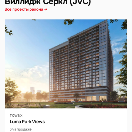
Виллидж Серкл (JVC)
Все проекты района →
TOWNX
Luma Park Views
34 в продаже