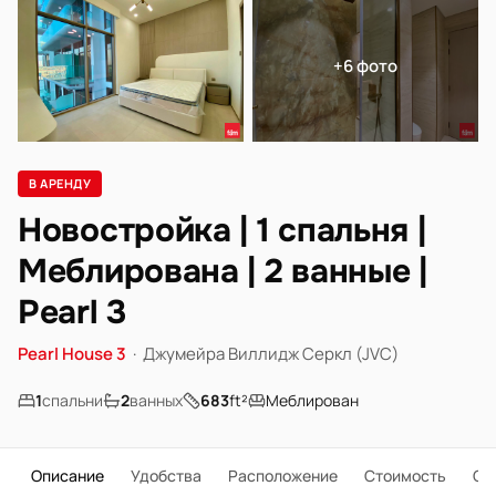
+6 фото
В АРЕНДУ
Новостройка | 1 спальня |
Меблирована | 2 ванные |
Pearl 3
Pearl House 3
·
Джумейра Виллидж Серкл (JVC)
1
спальни
2
ванных
683
ft²
Меблирован
Описание
Удобства
Расположение
Стоимость
О 