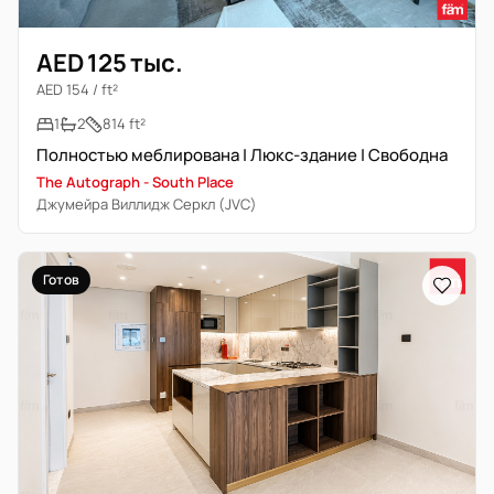
AED 125 тыс.
AED 154 / ft²
1
2
814 ft²
Полностью меблирована | Люкс-здание | Свободна
The Autograph - South Place
Джумейра Виллидж Серкл (JVC)
Готов