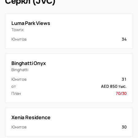
Серкл (JVC)
Luma Park Views
Townx
Юнитов
34
Binghatti Onyx
Binghatti
Юнитов
31
от
AED 850 тыс.
План
70/30
Xenia Residence
Юнитов
30