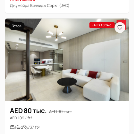
Джумейра Виллидж Серкл (JVC)
−AED 10 тыс.
Готов
AED 80 тыс.
AED 90 тыс.
AED 109 / ft²
1
2
737 ft²