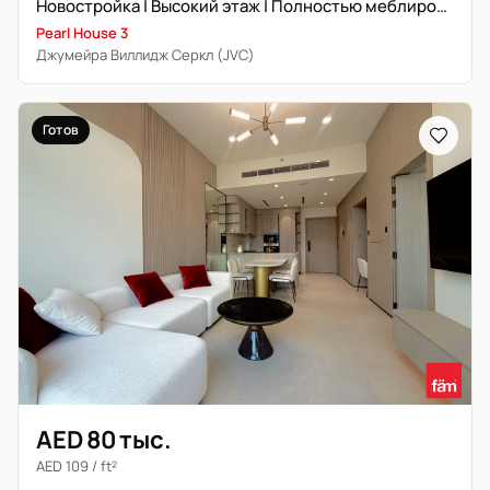
Новостройка | Высокий этаж | Полностью меблирована
Pearl House 3
Джумейра Виллидж Серкл (JVC)
Готов
AED 80 тыс.
AED 109 / ft²