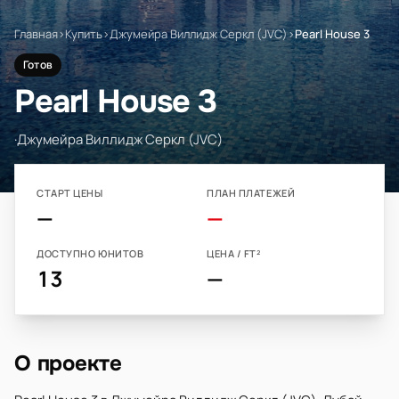
Главная
›
Купить
›
Джумейра Виллидж Серкл (JVC)
›
Pearl House 3
Готов
Pearl House 3
·
Джумейра Виллидж Серкл (JVC)
СТАРТ ЦЕНЫ
ПЛАН ПЛАТЕЖЕЙ
—
—
ДОСТУПНО ЮНИТОВ
ЦЕНА / FT²
13
—
О проекте