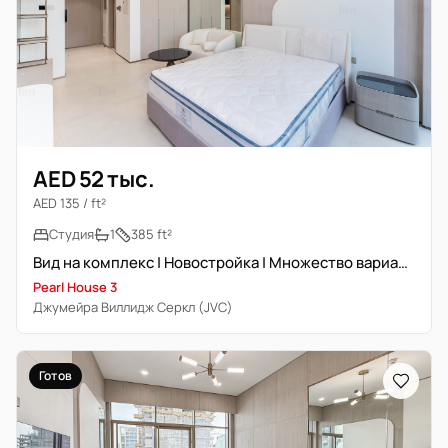
AED 52 тыс.
AED 135 / ft²
Студия
1
385 ft²
Вид на комплекс | Новостройка | Множество вариантов
Pearl House 3
Джумейра Виллидж Серкл (JVC)
Готов