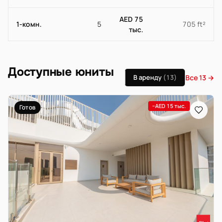
AED 75
1-комн.
5
705 ft²
тыс.
Доступные юниты
В аренду
(13)
Все 13 →
−AED 15 тыс.
Готов