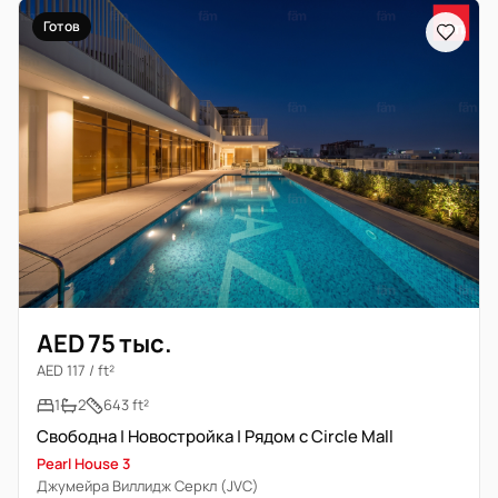
Готов
AED 75 тыс.
AED 117 / ft²
1
2
643 ft²
Свободна | Новостройка | Рядом с Circle Mall
Pearl House 3
Джумейра Виллидж Серкл (JVC)