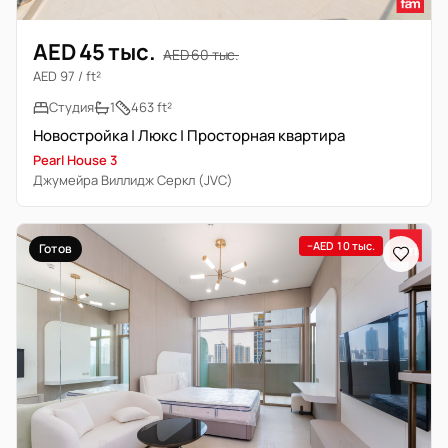
AED 45 тыс.
AED 60 тыс.
AED 97 / ft²
Студия
1
463 ft²
Новостройка | Люкс | Просторная квартира
Pearl House 3
Джумейра Виллидж Серкл (JVC)
−AED 10 тыс.
Готов