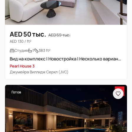
AED 50 тыс.
AED 59 тыс.
AED 130 / ft²
Студия
1
383 ft²
Вид на комплекс | Новостройка | Несколько вариантов
Pearl House 3
Джумейра Виллидж Серкл (JVC)
Готов