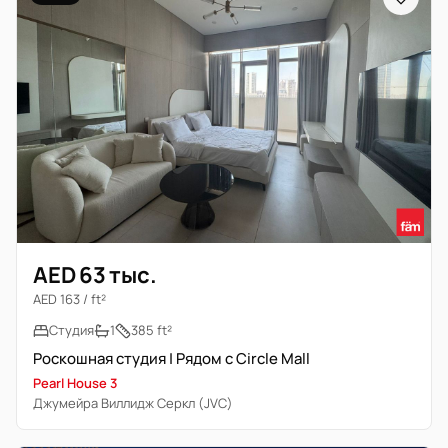
AED 63 тыс.
AED 163 / ft²
Студия
1
385 ft²
Роскошная студия | Рядом с Circle Mall
Pearl House 3
Джумейра Виллидж Серкл (JVC)