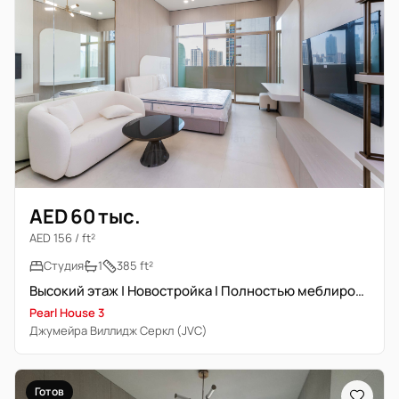
AED 60 тыс.
AED 156 / ft²
Студия
1
385 ft²
Высокий этаж | Новостройка | Полностью меблирована
Pearl House 3
Джумейра Виллидж Серкл (JVC)
Готов