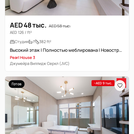
AED 48 тыс.
AED 58 тыс.
AED 126 / ft²
Студия
1
382 ft²
Высокий этаж | Полностью меблирована | Новостройка
Pearl House 3
Джумейра Виллидж Серкл (JVC)
−AED 9 тыс.
Готов