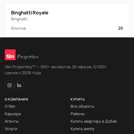
Binghatti Royale
Binghatti
Юнитов
20
fäm Properties™ — 950+ экспертов, 25 офисов, 12 000+
сделок с 2008 года.
О КОМПАНИИ
КУПИТЬ
О fäm
Все объекты
Карьера
Районы
Агенты
Купить квартиру в Дубае
Услуги
Купить виллу