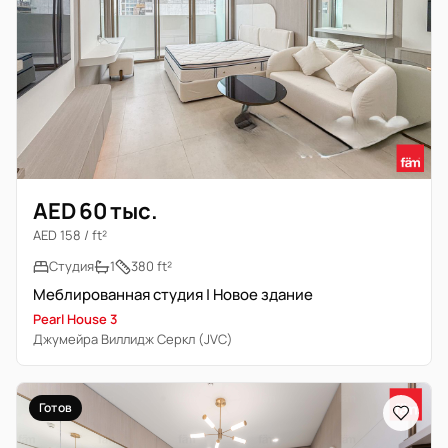
AED 60 тыс.
AED 158 / ft²
Студия
1
380 ft²
Меблированная студия | Новое здание
Pearl House 3
Джумейра Виллидж Серкл (JVC)
Готов