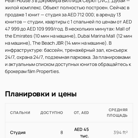
Pearl House 3 в Джумейра Виллидж Серкл (JVC), Дубай —
жилой комплекс. Объект полностью построен. Сейчас в
продаже 1 юнит — студия за AED 712 000; в аренду 13
юнитов — студии, квартиры с 1 спальней по ценам от AED
47 999 до AED 109 999/год. В нескольких минутах: Mall of
the Emirates (10 мин на машине), Dubai Marina Mall (12 мин
на машине), The Beach JBR (14 мин на машине). В
инфраструктуре: бассейн, тренажёрный зал, консьерж
24/7, охрана 24/7, подземная парковка. За планировками
и актуальным списком доступных юнитов обращайтесь к
брокерам fäm Properties.
Планировки и цены
СРЕДНЯЯ
СПАЛЬНИ
ДОСТУПНО
ОТ, AED
ПЛОЩАДЬ
AED 45
Студия
8
394 ft²
тыс.