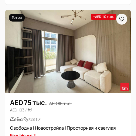
−AED 10 тыс.
Готов
AED 75 тыс.
AED 85 тыс.
AED 103 / ft²
1
2
728 ft²
Свободна | Новостройка | Просторная и светлая
Pearl House 3