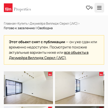
0
Главная
›
Купить
›
Джумейра Виллидж Серкл (JVC)
›
Готово к заселению | Свободна
Этот объект снят с публикации
— он уже сдан или
временно недоступен. Посмотрите похожие
актуальные варианты ниже или
все объекты в
Джумейра Виллидж Серкл (JVC)
.
В АРЕНДУ
Готов к заселению