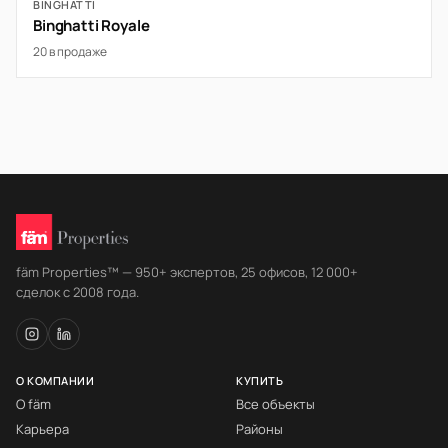
BINGHATTI
Binghatti Royale
20 в продаже
fäm Properties™ — 950+ экспертов, 25 офисов, 12 000+
сделок с 2008 года.
О КОМПАНИИ
КУПИТЬ
О fäm
Все объекты
Карьера
Районы