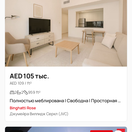
AED 105 тыс.
AED 109 / ft²
2
2
959 ft²
Полностью меблирована | Свободна | Просторная планировка
Binghatti Rose
Джумейра Виллидж Серкл (JVC)