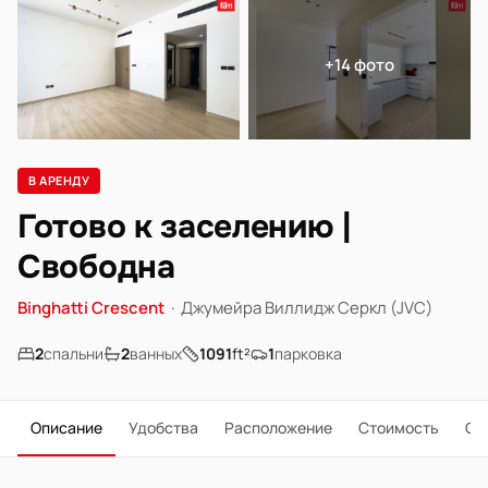
+14 фото
В АРЕНДУ
Готово к заселению |
Свободна
Binghatti Crescent
·
Джумейра Виллидж Серкл (JVC)
2
спальни
2
ванных
1091
ft²
1
парковка
Описание
Удобства
Расположение
Стоимость
О 