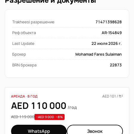
Разрешение и документы
Trakheesi разрешение
71471398628
Реф объекта
AR-154849
Last Update
22 июля 2026 г.
Брокер
Mohamad Fares Sulaiman
BRN брокера
22873
AED 101 / ft²
АРЕНДА · В ГОД
AED 110 000
/год
AED 119 000
−AED 9 000 · −8%
WhatsApp
Звонок