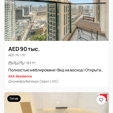
AED 90 тыс.
AED 76 / ft²
2
2
1 183 ft²
Полностью меблирована | Вид на восход | Открытая кухня
AKA Residence
Джумейра Виллидж Серкл (JVC)
Готов