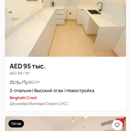
AED 95 тыс.
AED 99 / ft²
2
2
962 ft²
2-спальня | Высокий этаж | Новостройка
Binghatti Crest
Джумейра Виллидж Серкл (JVC)
Готов