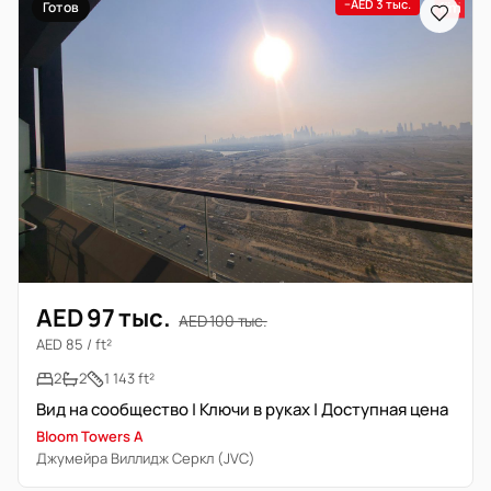
−AED 3 тыс.
Готов
AED 97 тыс.
AED 100 тыс.
AED 85 / ft²
2
2
1 143 ft²
Вид на сообщество | Ключи в руках | Доступная цена
Bloom Towers A
Джумейра Виллидж Серкл (JVC)