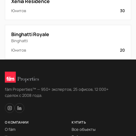
Xenia Residence
Юнитов
30
Binghatti Royale
Binghatti
Юнитов
20
fäm Properties™ — 950+ экспертов, 25 офисов, 12 000+
сделок с 2008 года.
О КОМПАНИИ
КУПИТЬ
О fäm
Все объекты