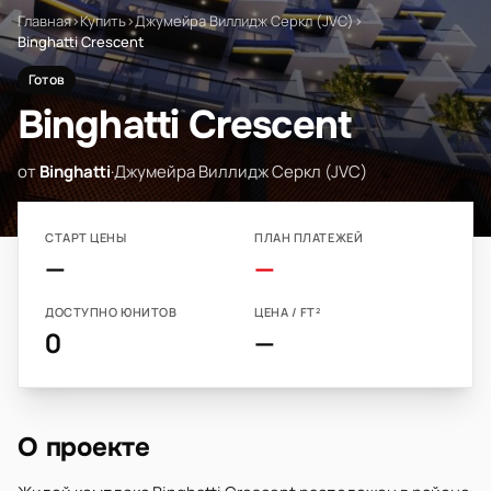
Главная
›
Купить
›
Джумейра Виллидж Серкл (JVC)
›
Binghatti Crescent
Готов
Binghatti Crescent
от
Binghatti
·
Джумейра Виллидж Серкл (JVC)
СТАРТ ЦЕНЫ
ПЛАН ПЛАТЕЖЕЙ
—
—
ДОСТУПНО ЮНИТОВ
ЦЕНА / FT²
0
—
О проекте