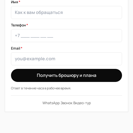
Имя
*
Телефон
*
Email
*
Получить брошюру и плана
Ответ в течение часа в рабочее время.
WhatsApp
·
Звонок
·
Видео-тур