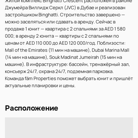
Жилой комплекс Binghatti Crescent расположен в районе
Джумейра Виллидж Серкл (JVC) в Дубае и реализован
застройщиком Binghatti. Строительство завершено —
можно заселяться или сдавать в аренду. Сейчас в
продаже 1 юнит — квартира с 2 спальнями за AED 1 580
000; в аренду 2 юнита — квартиры с 2 спальнями по
ценам от AED 110 000 до AED 120 000/год. Поблизости:
Mall of the Emirates (11 мин на машине), Dubai Marina Mall
(14 мин на машине), Souk Madinat Jumeirah (15 мин на
машине). В инфраструктуре: бассейн, тренажёрный зал,
консьерж 24/7, охрана 24/7, подземная парковка.
Команда fäm Properties поможет выбрать юнит и пришлёт
актуальные планировки и цены.
Расположение