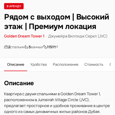
В АРЕНДУ
Рядом с выходом | Высокий
этаж | Премиум локация
Golden Dream Tower 1
·
Джумейра Виллидж Серкл (JVC)
2
спальни
3
ванных
1151
ft²
Описание
Удобства
Расположение
Стоимость
О 
Описание
Квартира с двумя спальнями в Golden Dream Tower 1,
расположенном в Jumeirah Village Circle (JVC),
предлагает просторное и удобное проживание в центре
одного из самых динамичных жилых районов Дубая.