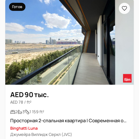
Готов
AED 90 тыс.
AED 78 / ft²
2
3
1 159 ft²
Просторная 2-спальная квартира | Современная отделка
Binghatti Luna
Джумейра Виллидж Серкл (JVC)