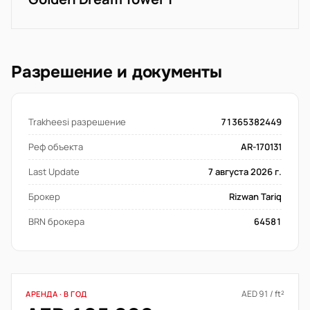
Разрешение и документы
Trakheesi разрешение
71365382449
Реф объекта
AR-170131
Last Update
7 августа 2026 г.
Брокер
Rizwan Tariq
BRN брокера
64581
AED 91 / ft²
АРЕНДА · В ГОД