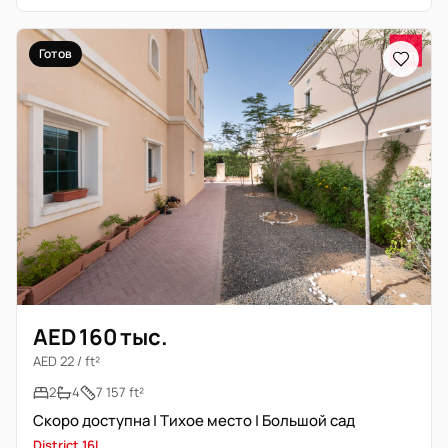
Готов
AED 160 тыс.
AED 22 / ft²
2
4
7 157 ft²
Скоро доступна | Тихое место | Большой сад
District 16I