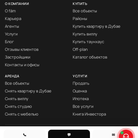
О КОМПАНИИ
КУПИТЬ
О fäm
Все объекты
Карьера
Районы
Агенты
Купить квартиру в Дубае
Услуги
Купить виллу
Блог
Купить таунхаус
Отзывы клиентов
Off-plan
Застройщики
Каталог объектов
Контакты и офисы
АРЕНДА
УСЛУГИ
Все объекты
Продать
Снять квартиру в Дубае
Оценка
Снять виллу
Ипотека
Снять студию
Все услуги
Снять с мебелью
Книга Инвестора
© fäm Properties™ · ORN 1858 · С 2008
📞
💬
✉