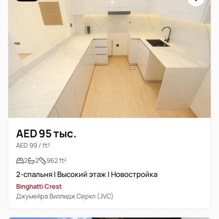
AED 95 тыс.
AED 99 / ft²
2
2
962 ft²
2-спальня | Высокий этаж | Новостройка
Binghatti Crest
Джумейра Виллидж Серкл (JVC)