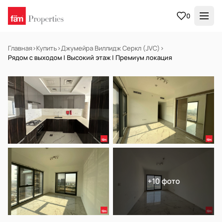
0
Главная
›
Купить
›
Джумейра Виллидж Серкл (JVC)
›
Рядом с выходом | Высокий этаж | Премиум локация
В АРЕНДУ
Готов к заселению
+10 фото