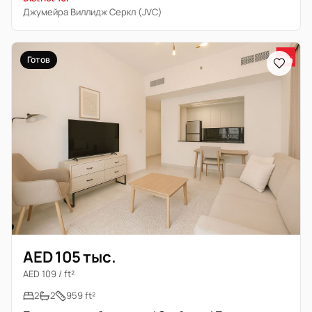
Джумейра Виллидж Серкл (JVC)
Готов
AED 105 тыс.
AED 109 / ft²
2
2
959 ft²