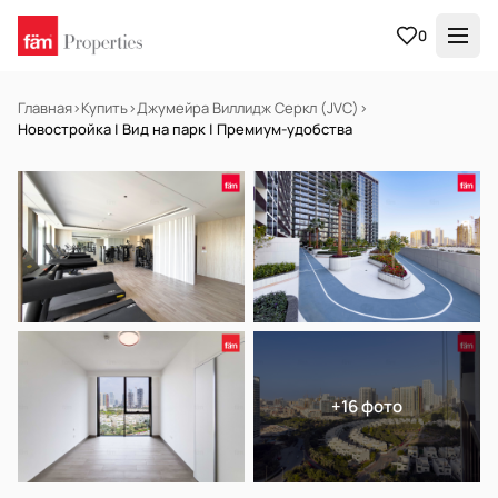
0
Главная
›
Купить
›
Джумейра Виллидж Серкл (JVC)
›
Новостройка | Вид на парк | Премиум-удобства
В АРЕНДУ
Готов к заселению
+16 фото