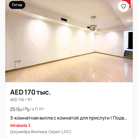
Готов
AED 170 тыс.
AED 116 / ft²
3
5
1 471 ft²
3-комнатная вилла с комнатой для прислуги | Подвал | 5 ванных | Сад |
Mirabella 3
Джумейра Виллидж Серкл (JVC)