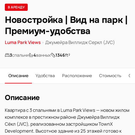
В АРЕНДУ
Новостройка | Вид на парк |
Премиум-удобства
Luma Park Views
·
Джумейра Виллидж Серкл (JVC)
3
спальни
4
ванных
1346
ft²
Описание
Удобства
Расположение
Стоимость
О 
Описание
Квартира с 3 спальнями в Luma Park Views — новом жилом
комплексе в престижном районе Джумейра Виллидж
Сёкл (JVC), реализованном застройщиком TownX
Development. Высотное здание из 25 этажей готово к