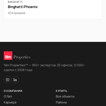
BINGHATTI
Binghatti Phoenix
20 в продаже
fäm Properties™ — 950+ экспертов, 25 офисов, 12 000+
сделок с 2008 года.
О КОМПАНИИ
КУПИТЬ
О fäm
Все объекты
Карьера
Районы