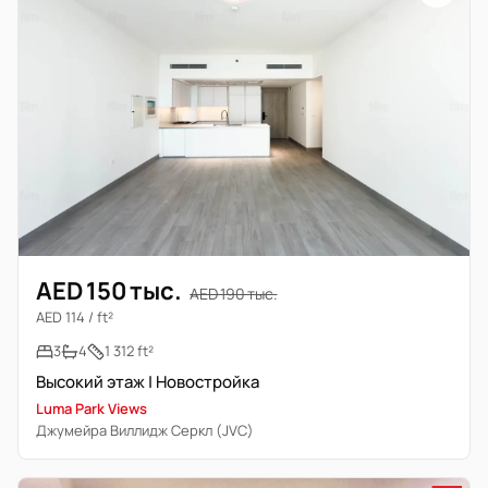
AED 150 тыс.
AED 190 тыс.
AED 114 / ft²
3
4
1 312 ft²
Высокий этаж | Новостройка
Luma Park Views
Джумейра Виллидж Серкл (JVC)