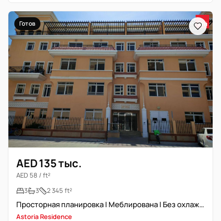
Готов
AED 135 тыс.
AED 58 / ft²
3
3
2 345 ft²
Просторная планировка | Меблирована | Без охлаждения
Astoria Residence