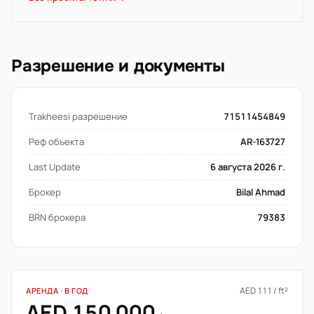
Разрешение и документы
Trakheesi разрешение
71511454849
Реф объекта
AR-163727
Last Update
6 августа 2026 г.
Брокер
Bilal Ahmad
BRN брокера
79383
AED 111 / ft²
АРЕНДА · В ГОД
AED 150 000