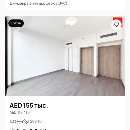
Джумейра Виллидж Серкл (JVC)
Готов
AED 155 тыс.
AED 119 / ft²
3
4
1 298 ft²
Цена договорная