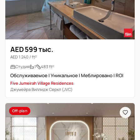
AED 599 тыс.
AED 1 240 / ft²
Студия
1
483 ft²
Обслуживаемое | Уникальное | Меблировано | ROI
Five Jumeirah Village Residences
Джумейра Виллидж Серкл (JVC)
Off-plan