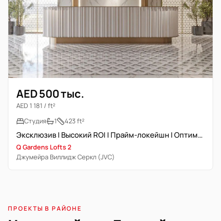
AED 500 тыс.
AED 1 181 / ft²
Студия
1
423 ft²
Эксклюзив | Высокий ROI | Прайм-локейшн | Оптимальная цена
Q Gardens Lofts 2
Джумейра Виллидж Серкл (JVC)
ПРОЕКТЫ В РАЙОНЕ