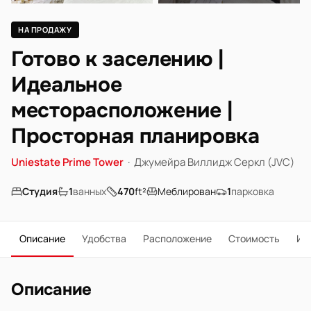
НА ПРОДАЖУ
Готово к заселению |
Идеальное
месторасположение |
Просторная планировка
Uniestate Prime Tower
·
Джумейра Виллидж Серкл (JVC)
Студия
1
ванных
470
ft²
Меблирован
1
парковка
Описание
Удобства
Расположение
Стоимость
Ип
Описание