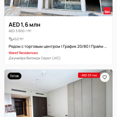
AED 1,6 млн
AED 3 600 / ft²
452 ft²
Рядом с торговым центром | График 20/80 | Прайм локация
Waref Residences
Джумейра Виллидж Серкл (JVC)
−AED 25 тыс.
Готов