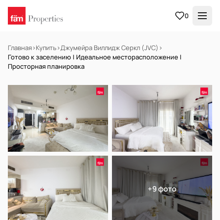
0
Главная
›
Купить
›
Джумейра Виллидж Серкл (JVC)
›
Готово к заселению | Идеальное месторасположение |
Просторная планировка
НА ПРОДАЖУ
Готов к заселению
+9 фото