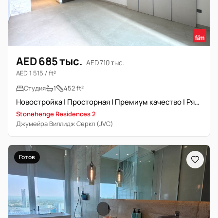
AED 685 тыс.
AED 710 тыс.
AED 1 515 / ft²
Студия
1
452 ft²
Новостройка | Просторная | Премиум качество | Рядом с выездом
Stonehenge Residences 2
Джумейра Виллидж Серкл (JVC)
Готов