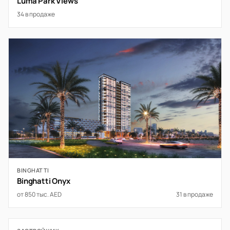
Luma Park Views
34 в продаже
BINGHATTI
Binghatti Onyx
от 850 тыс. AED
31 в продаже