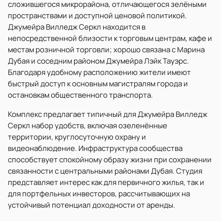
сложившегося микрорайона, отличающегося зелёными
пространствами и доступной ценовой политикой.
Джумейра Вилледж Серкл находится в
непосредственной близости к торговым центрам, кафе и
местам розничной торговли; хорошо связана с Марина
Дубая и соседним районом Джумейра Лэйк Тауэрс.
Благодаря удобному расположению жители имеют
быстрый доступ к основным магистралям города и
остановкам общественного транспорта.
Комплекс предлагает типичный для Джумейра Вилледж
Серкл набор удобств, включая озеленённые
территории, круглосуточную охрану и
видеонаблюдение. Инфраструктура сообщества
способствует спокойному образу жизни при сохранении
связанности с центральными районами Дубая. Студия
представляет интерес как для первичного жилья, так и
для портфельных инвесторов, рассчитывающих на
устойчивый потенциал доходности от аренды.