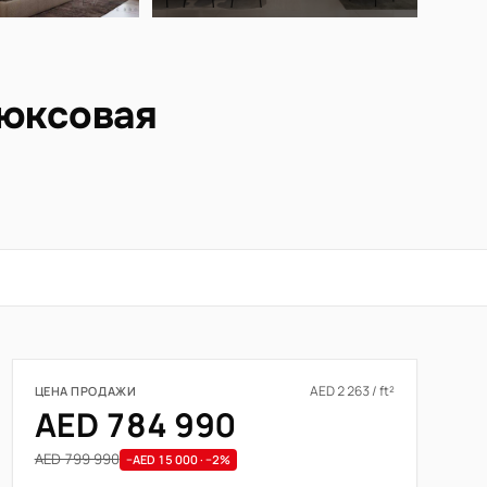
Люксовая
AED 2 263 / ft²
ЦЕНА ПРОДАЖИ
AED 784 990
AED 799 990
−AED 15 000 · −2%