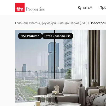
Купить
Про
Главная
›
Купить
›
Джумейра Виллидж Серкл (JVC)
›
Новостройк
НА ПРОДАЖУ
Готов к заселению