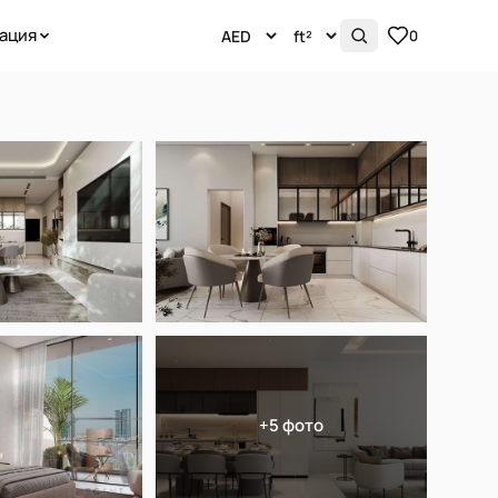
ация
0
+5 фото