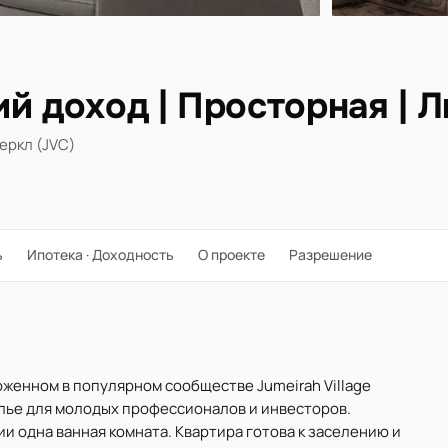
й доход | Просторная | 
еркл (JVC)
ь
Ипотека · Доходность
О проекте
Разрешение
ложенном в популярном сообществе Jumeirah Village
илье для молодых профессионалов и инвесторов.
чии одна ванная комната. Квартира готова к заселению и