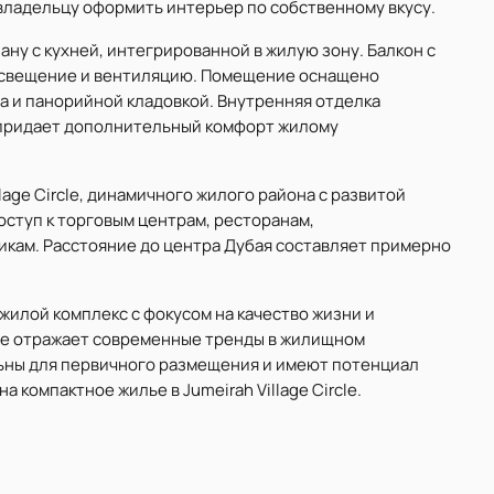
владельцу оформить интерьер по собственному вкусу.
ну с кухней, интегрированной в жилую зону. Балкон с
освещение и вентиляцию. Помещение оснащено
 и панорийной кладовкой. Внутренняя отделка
о придает дополнительный комфорт жилому
llage Circle, динамичного жилого района с развитой
ступ к торговым центрам, ресторанам,
кам. Расстояние до центра Дубая составляет примерно
жилой комплекс с фокусом на качество жизни и
е отражает современные тренды в жилищном
льны для первичного размещения и имеют потенциал
 компактное жилье в Jumeirah Village Circle.