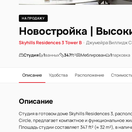
НА ПРОДАЖУ
Новостройка | Высоки
Skyhills Residences 3 Tower B
·
Джумейра Виллидж С
Студия
1
ванных
347
ft²
Меблирован
1
парковка
Описание
Удобства
Расположение
Стоимост
Описание
Студия в готовом доме Skyhills Residences 3, распо
Circle, предлагает компактное и функциональное ж
Площадь студии составляет 347 ft² (≈ 32 m²), в нали