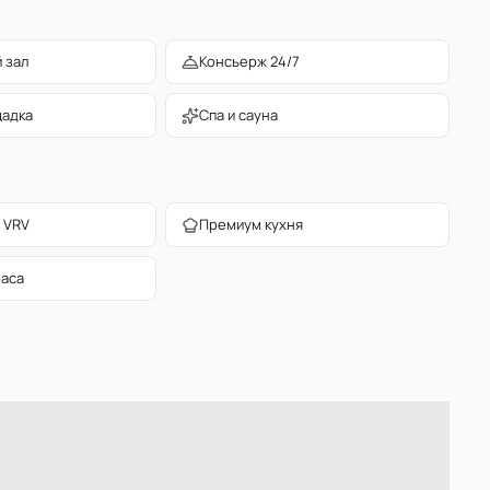
 зал
Консьерж 24/7
щадка
Спа и сауна
 VRV
Премиум кухня
раса