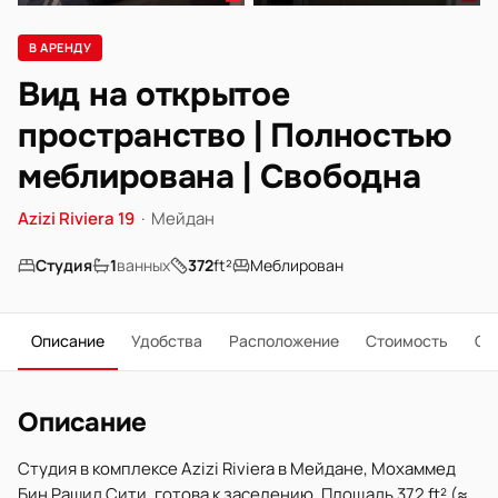
В АРЕНДУ
Вид на открытое
пространство | Полностью
меблирована | Свободна
Azizi Riviera 19
·
Мейдан
Студия
1
ванных
372
ft²
Меблирован
Описание
Удобства
Расположение
Стоимость
О 
Описание
Студия в комплексе Azizi Riviera в Мейдане, Мохаммед
Бин Рашид Сити, готова к заселению. Площадь 372 ft² (≈