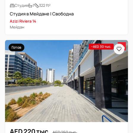
Студия
1
322 ft²
Студия в Мейдане | Свободна
Azizi Riviera 14
Мейдан
−AED 30 тыс.
Готов
AED 220 тыс.
AED 250 тыс.