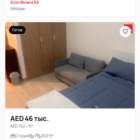
Azizi Riviera 65
Мейдан
Готов
AED 46 тыс.
AED 152 / ft²
Студия
1
302 ft²