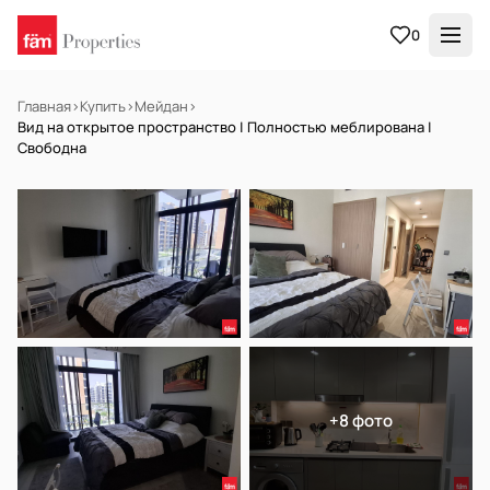
0
Главная
›
Купить
›
Мейдан
›
Вид на открытое пространство | Полностью меблирована |
Свободна
В АРЕНДУ
Готов к заселению
+8 фото