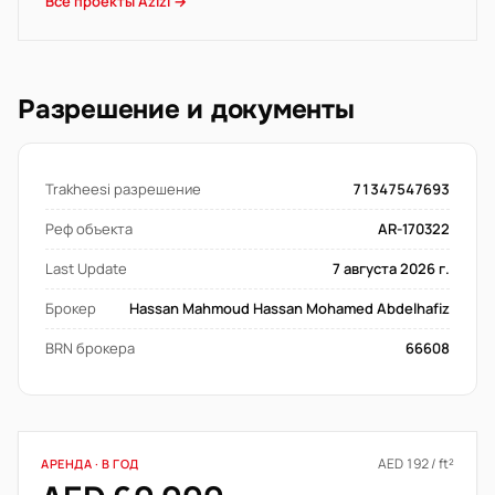
Все проекты Azizi →
Разрешение и документы
Trakheesi разрешение
71347547693
Реф объекта
AR-170322
Last Update
7 августа 2026 г.
Брокер
Hassan Mahmoud Hassan Mohamed Abdelhafiz
BRN брокера
66608
AED 192 / ft²
АРЕНДА · В ГОД