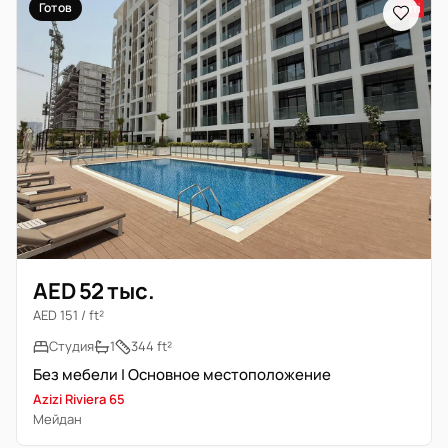
Готов
AED 52 тыс.
AED 151 / ft²
Студия
1
344 ft²
Без мебели | Основное местоположение
Azizi Riviera 65
Мейдан