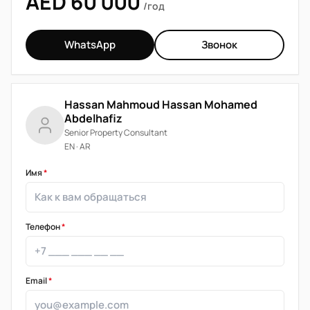
AED 60 000
/год
WhatsApp
Звонок
Hassan Mahmoud Hassan Mohamed
Abdelhafiz
Senior Property Consultant
EN · AR
Имя
*
Телефон
*
Email
*