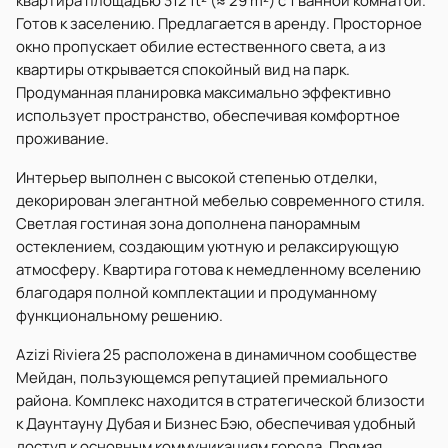
квартира площадью 312 ft² (≈ 29 m²) с 1 ванной комнатой.
Готов к заселению. Предлагается в аренду. Просторное
окно пропускает обилие естественного света, а из
квартиры открывается спокойный вид на парк.
Продуманная планировка максимально эффективно
использует пространство, обеспечивая комфортное
проживание.
Интерьер выполнен с высокой степенью отделки,
декорирован элегантной мебелью современного стиля.
Светлая гостиная зона дополнена панорамным
остеклением, создающим уютную и релаксирующую
атмосферу. Квартира готова к немедленному вселению
благодаря полной комплектации и продуманному
функциональному решению.
Azizi Riviera 25 расположена в динамичном сообществе
Мейдан, пользующемся репутацией премиального
района. Комплекс находится в стратегической близости
к Даунтауну Дубая и Бизнес Бэю, обеспечивая удобный
доступ к основным коммуникациям города. Прямая