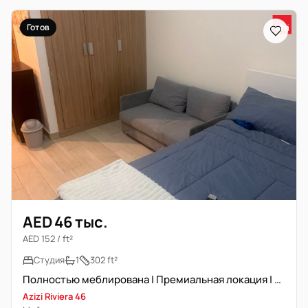
Готов
AED 46 тыс.
AED 152 / ft²
Студия
1
302 ft²
Полностью меблирована | Премиальная локация | Вид на Бульвар
Azizi Riviera 46