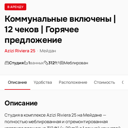
В АРЕНДУ
Коммунальные включены |
12 чеков | Горячее
предложение
Azizi Riviera 25
·
Мейдан
Студия
1
ванных
312
ft²
Меблирован
Описание
Удобства
Расположение
Стоимость
О 
Описание
Студия в комплексе Azizi Riviera 25 на Мейдане —
полностью меблированная и отремонтированная