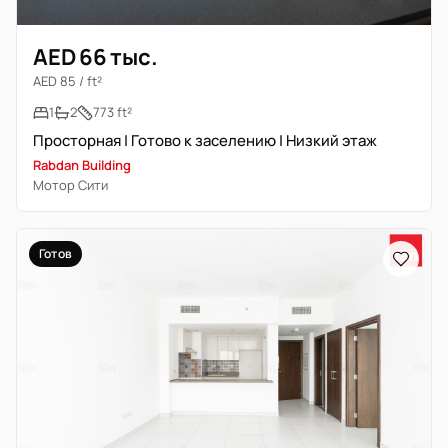
AED 66 тыс.
AED 85 / ft²
1
2
773 ft²
Просторная | Готово к заселению | Низкий этаж
Rabdan Building
Мотор Сити
Готов