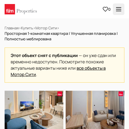
0
Главная
›
Купить
›
Мотор Сити
›
Просторная 1-комнатная квартира | Улучшенная планировка |
Полностью меблирована
Этот объект снят с публикации
— он уже сдан или
временно недоступен. Посмотрите похожие
актуальные варианты ниже или
все объекты в
Мотор Сити
.
В АРЕНДУ
Готов к заселению