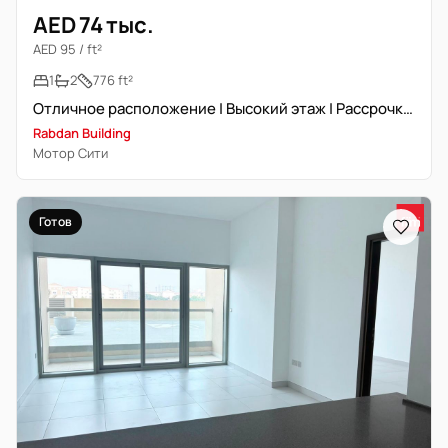
AED 74 тыс.
AED 95 / ft²
1
2
776 ft²
Отличное расположение | Высокий этаж | Рассрочка платежа
Rabdan Building
Мотор Сити
Готов