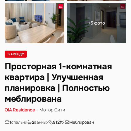
+5 фото
В АРЕНДУ
Просторная 1-комнатная
квартира | Улучшенная
планировка | Полностью
меблирована
OIA Residence
·
Мотор Сити
1
спальни
2
ванных
912
ft²
Меблирован